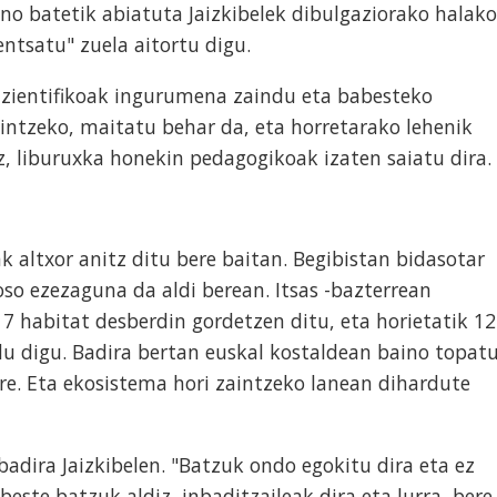
ano batetik abiatuta Jaizkibelek dibulgaziorako halako
entsatu" zuela aitortu digu.
an zientifikoak ingurumena zaindu eta babesteko
intzeko, maitatu behar da, eta horretarako lehenik
z, liburuxka honekin pedagogikoak izaten saiatu dira.
k altxor anitz ditu bere baitan. Begibistan bidasotar
so ezezaguna da aldi berean. Itsas -bazterrean
17 habitat desberdin gordetzen ditu, eta horietatik 12
ldu digu. Badira bertan euskal kostaldean baino topat
re. Eta ekosistema hori zaintzeko lanean dihardute
badira Jaizkibelen. "Batzuk ondo egokitu dira eta ez
este batzuk aldiz, inbaditzaileak dira eta lurra, bere