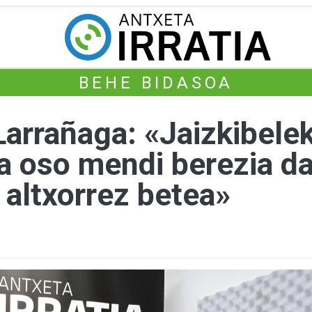
BEHE BIDASOA
Larrañaga: «Jaizkibele
na oso mendi berezia d
 altxorrez betea»