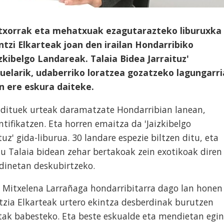
altxorrak eta mehatxuak ezagutarazteko liburuxka
ntzi Elkarteak joan den irailan Hondarribiko
zkibelgo Landareak. Talaia Bidea Jarraituz'
duelarik, udaberriko loratzea gozatzeko lagungarri
n ere eskura daiteke.
adituek urteak daramatzate Hondarribian lanean,
tifikatzen. Eta horren emaitza da 'Jaizkibelgo
uz' gida-liburua. 30 landare espezie biltzen ditu, eta
u Talaia bidean zehar bertakoak zein exotikoak diren
dinetan deskubirtzeko.
s Mitxelena Larrañaga hondarribitarra dago lan honen
tzia Elkarteak urtero ekintza desberdinak burutzen
tak babesteko. Eta beste eskualde eta mendietan egin