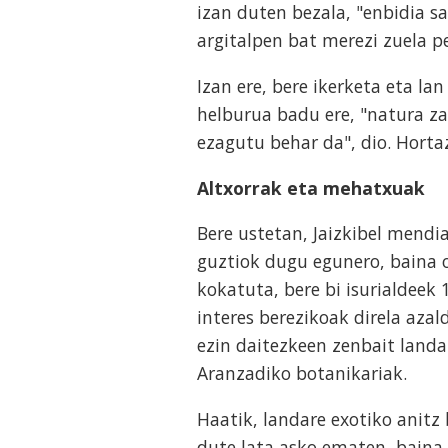
izan duten bezala, "enbidia s
argitalpen bat merezi zuela p
Izan ere, bere ikerketa eta l
helburua badu ere, "natura za
ezagutu behar da", dio. Horta
Altxorrak eta mehatxuak
Bere ustetan, Jaizkibel mendia
guztiok dugu egunero, baina o
kokatuta, bere bi isurialdeek 
interes berezikoak direla aza
ezin daitezkeen zenbait landa
Aranzadiko botanikariak.
Haatik, landare exotiko anitz 
dute lata asko ematen, baina b