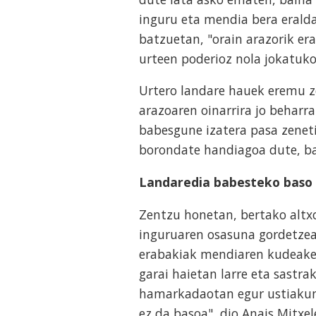
inguru eta mendia bera erald
batzuetan, "orain arazorik er
urteen poderioz nola jokatuko
Urtero landare hauek eremu z
arazoaren oinarrira jo beharr
babesgune izatera pasa zeneti
borondate handiagoa dute, bai
Landaredia babesteko baso 
Zentzu honetan, bertako altx
inguruaren osasuna gordetzea 
erabakiak mendiaren kudeaket
garai haietan larre eta sastr
hamarkadaotan egur ustiakunt
ez da basoa", dio Anais Mitxe