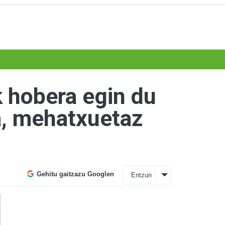
k hobera egin du
a, mehatxuetaz
Gehitu gaitzazu Googlen
Entzun