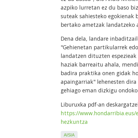
azpiko lurretan ez du baso bi
suteak sahiesteko egokienak 
bertako ametzak landatzeko ah
Dena dela, landare inbaditzai
"Gehienetan partikularrek ed
landatzen dituzten espezieak d
haziak barreaitu ahala, mendi
badira praktika onen gidak ho
apaingarriak" lehenesten dira
gehiago eman dizkigu ondoko 
Liburuxka pdf-an deskargatze
https://www.hondarribia.eus/
hezkuntza
AISIA