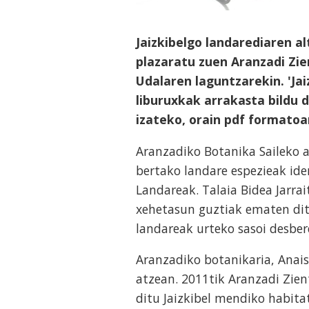
Jaizkibelgo landarediaren 
plazaratu zuen Aranzadi Zie
Udalaren laguntzarekin. 'Jai
liburuxkak arrakasta bildu 
izateko, orain pdf formatoa
Aranzadiko Botanika Saileko 
bertako landare espezieak iden
Landareak. Talaia Bidea Jarrait
xehetasun guztiak ematen dit
landareak urteko sasoi desber
Aranzadiko botanikaria, Anai
atzean. 2011tik Aranzadi Zien
ditu Jaizkibel mendiko habita