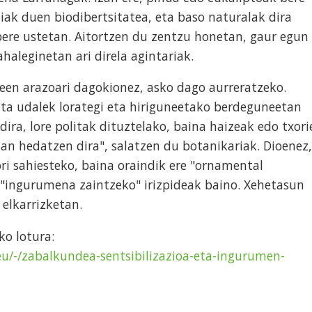
ziak duen biodibertsitatea, eta baso naturalak dira
bere ustetan. Aitortzen du zentzu honetan, gaur egun
aleginetan ari direla agintariak.
leen arazoari dagokionez, asko dago aurreratzeko.
ota udalek lorategi eta hiriguneetako berdeguneetan
ira, lore politak dituztelako, baina haizeak edo txori
an hedatzen dira", salatzen du botanikariak. Dioenez,
ri sahiesteko, baina oraindik ere "ornamental
 "ingurumena zaintzeko" irizpideak baino. Xehetasun
elkarrizketan.
ko lotura:
eu/-/zabalkundea-sentsibilizazioa-eta-ingurumen-