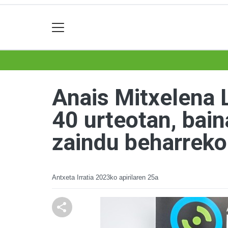
Anais Mitxelena 
40 urteotan, bai
zaindu beharreko
Antxeta Irratia
2023ko apirilaren 25a