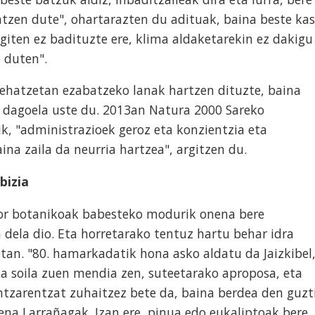
atzen dute", ohartarazten du adituak, baina beste ka
agiten ez badituzte ere, klima aldaketarekin ez dakigu
 duten".
ehatzetan ezabatzeko lanak hartzen dituzte, baina
a dagoela uste du. 2013an Natura 2000 Sareko
k, "administrazioek geroz eta konzientzia eta
na zaila da neurria hartzea", argitzen du.
bizia
or botanikoak babesteko modurik onena bere
dela dio. Eta horretarako tentuz hartu behar idra
an. "80. hamarkadatik hona asko aldatu da Jaizkibel
aka soila zuen mendia zen, suteetarako aproposa, eta
zarentzat zuhaitzez bete da, baina berdea den guzt
lena Larrañagak. Izan ere, pinua edo eukaliptoak bere