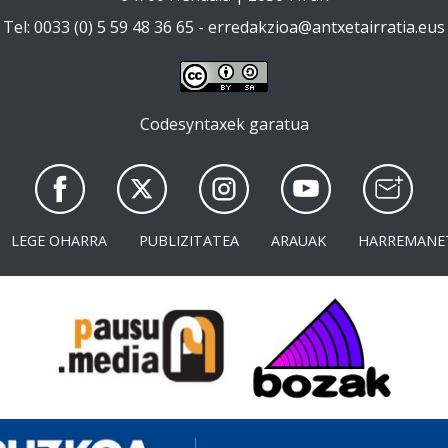
Tel: 0033 (0) 5 59 48 36 65 -
erredakzioa@antxetairratia.eus
Codesyntaxek garatua
LEGE OHARRA
PUBLIZITATEA
ARAUAK
HARREMANE