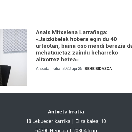
Anais Mitxelena Larrañaga:
«Jaizkibelek hobera egin du 40
urteotan, baina oso mendi berezia d
mehatxuetaz zaindu beharreko
altxorrez betea»
Antxeta Irratia
2023 api 25
BEHE BIDASOA
Antxeta Irratia
18 Lekueder karrika | Eliza kalea, 10
64700 Hendaia | 20304 Irun