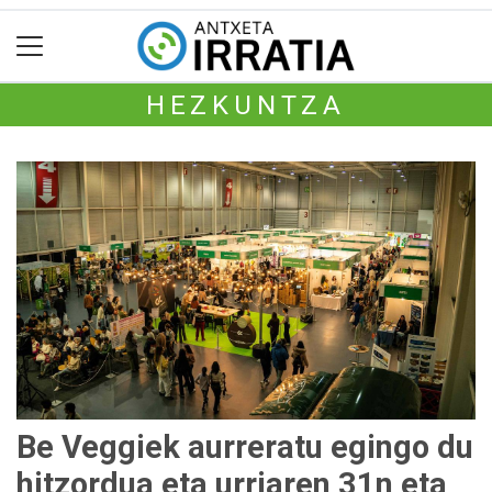
HEZKUNTZA
Be Veggiek aurreratu egingo du
hitzordua eta urriaren 31n eta