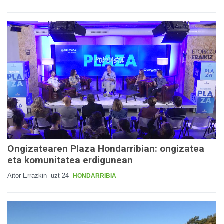
Ongizatearen Plaza Hondarribian: ongizatea
eta komunitatea erdigunean
Aitor Errazkin
uzt 24
HONDARRIBIA