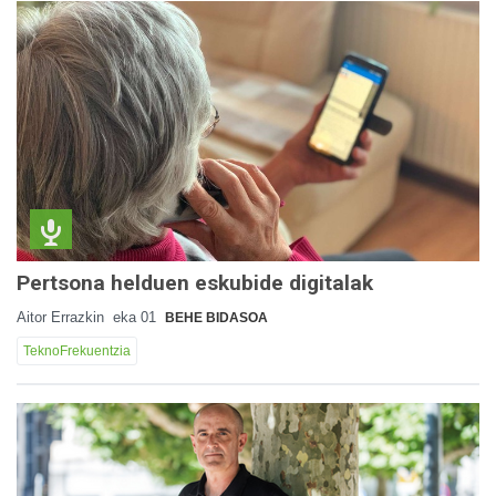
Pertsona helduen eskubide digitalak
Aitor Errazkin
eka 01
BEHE BIDASOA
TeknoFrekuentzia