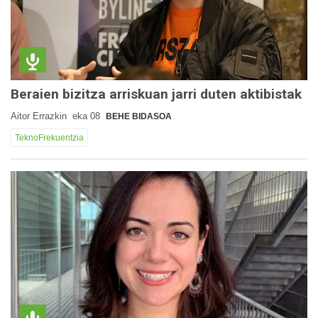
Beraien bizitza arriskuan jarri duten aktibistak
Aitor Errazkin
eka 08
BEHE BIDASOA
TeknoFrekuentzia