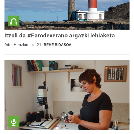
Itzuli da #Farodeverano argazki lehiaketa
Aitor Errazkin
uzt 21
BEHE BIDASOA