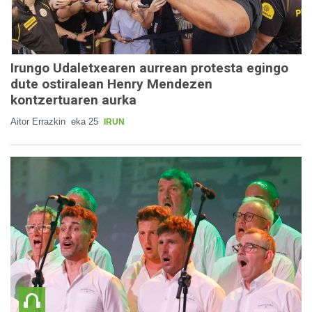
Irungo Udaletxearen aurrean protesta egingo
dute ostiralean Henry Mendezen
kontzertuaren aurka
Aitor Errazkin
eka 25
IRUN