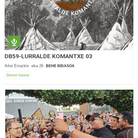
DB59-LURRALDE KOMANTXE 03
Aitor Errazkin
eka 26
BEHE BIDASOA
Denon basoa