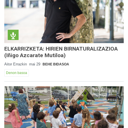
ELKARRIZKETA: HIRIEN BIRNATURALIZAZIOA
(Iñigo Azcarate Mutiloa)
Aitor Errazkin
mai 29
BEHE BIDASOA
Denon basoa