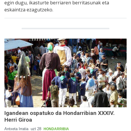
egin dugu, ikasturte berriaren berritasunak eta
eskaintza ezagutzeko.
Igandean ospatuko da Hondarribian XXXIV.
Herri Giroa
Antxeta Irratia
uzt 28
HONDARRIBIA