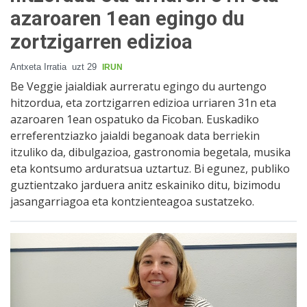
azaroaren 1ean egingo du
zortzigarren edizioa
Antxeta Irratia
uzt 29
IRUN
Be Veggie jaialdiak aurreratu egingo du aurtengo
hitzordua, eta zortzigarren edizioa urriaren 31n eta
azaroaren 1ean ospatuko da Ficoban. Euskadiko
erreferentziazko jaialdi beganoak data berriekin
itzuliko da, dibulgazioa, gastronomia begetala, musika
eta kontsumo arduratsua uztartuz. Bi egunez, publiko
guztientzako jarduera anitz eskainiko ditu, bizimodu
jasangarriagoa eta kontzienteagoa sustatzeko.