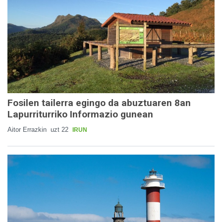
Fosilen tailerra egingo da abuztuaren 8an
Lapurriturriko Informazio gunean
Aitor Errazkin
uzt 22
IRUN