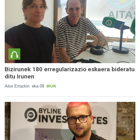
Bizirunek 180 erregularizazio eskaera bideratu
ditu Irunen
Aitor Errazkin
eka 09
IRUN