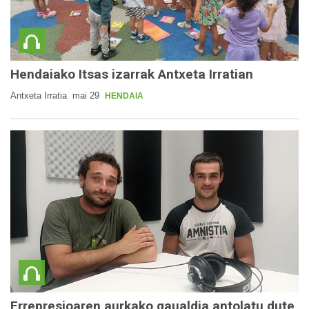
Hendaiako Itsas izarrak Antxeta Irratian
Antxeta Irratia
mai 29
HENDAIA
Errepresioaren aurkako gaualdia antolatu dute