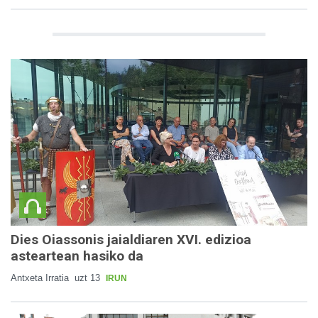
Dies Oiassonis jaialdiaren XVI. edizioa
asteartean hasiko da
Antxeta Irratia
uzt 13
IRUN