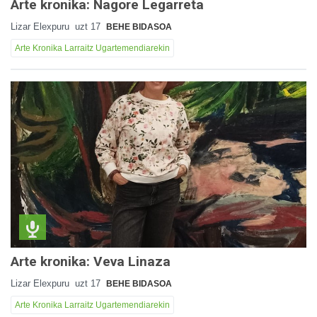
Arte kronika: Nagore Legarreta
Lizar Elexpuru
uzt 17
BEHE BIDASOA
Arte Kronika Larraitz Ugartemendiarekin
Arte kronika: Veva Linaza
Lizar Elexpuru
uzt 17
BEHE BIDASOA
Arte Kronika Larraitz Ugartemendiarekin