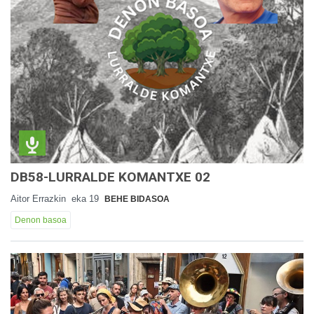
DB58-LURRALDE KOMANTXE 02
Aitor Errazkin
eka 19
BEHE BIDASOA
Denon basoa