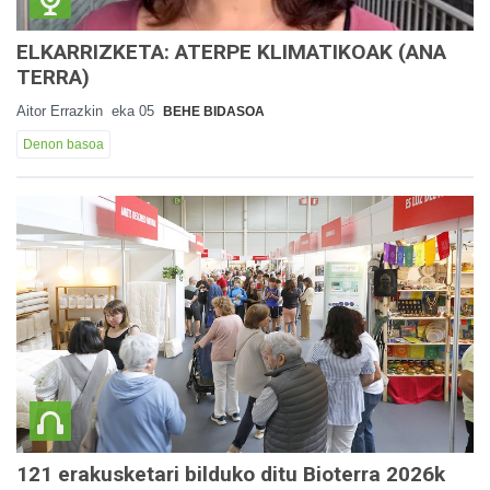
ELKARRIZKETA: ATERPE KLIMATIKOAK (ANA
TERRA)
Aitor Errazkin
eka 05
BEHE BIDASOA
Denon basoa
121 erakusketari bilduko ditu Bioterra 2026k