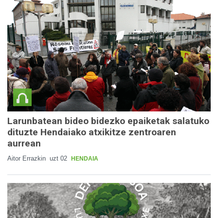
Larunbatean bideo bidezko epaiketak salatuko
dituzte Hendaiako atxikitze zentroaren
aurrean
Aitor Errazkin
uzt 02
HENDAIA