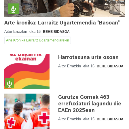
Arte kronika: Larraitz Ugartemendia "Basoan"
Aitor Errazkin
eka 16
BEHE BIDASOA
Arte Kronika Larraitz Ugartemendiarekin
Harrotasuna urte osoan
Aitor Errazkin
eka 16
BEHE BIDASOA
Gurutze Gorriak 463
errefuxiaturi lagundu die
EAEn 2025ean
Aitor Errazkin
eka 15
BEHE BIDASOA