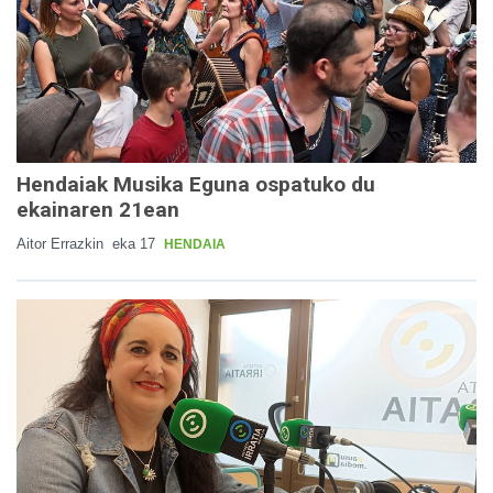
Hendaiak Musika Eguna ospatuko du
ekainaren 21ean
Aitor Errazkin
eka 17
HENDAIA