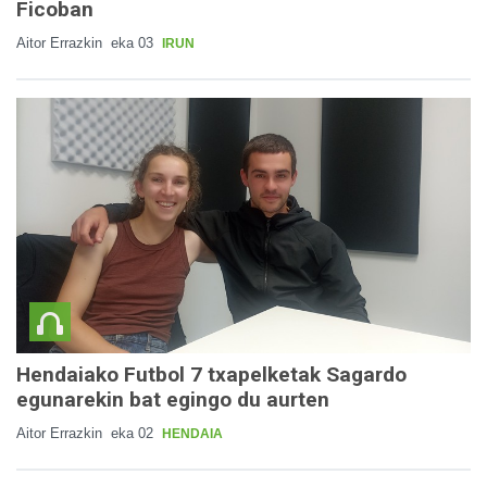
Ficoban
Aitor Errazkin
eka 03
IRUN
Hendaiako Futbol 7 txapelketak Sagardo
egunarekin bat egingo du aurten
Aitor Errazkin
eka 02
HENDAIA