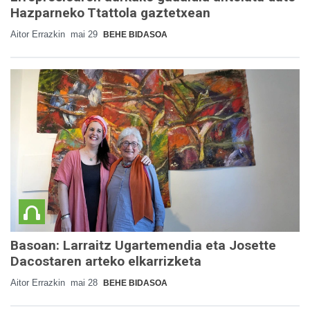
Hazparneko Ttattola gaztetxean
Aitor Errazkin
mai 29
BEHE BIDASOA
Basoan: Larraitz Ugartemendia eta Josette
Dacostaren arteko elkarrizketa
Aitor Errazkin
mai 28
BEHE BIDASOA