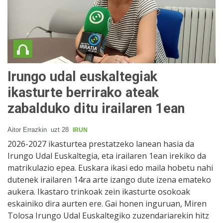
Irungo udal euskaltegiak
ikasturte berrirako ateak
zabalduko ditu irailaren 1ean
Aitor Errazkin
uzt 28
IRUN
2026-2027 ikasturtea prestatzeko lanean hasia da
Irungo Udal Euskaltegia, eta irailaren 1ean irekiko da
matrikulazio epea. Euskara ikasi edo maila hobetu nahi
dutenek irailaren 14ra arte izango dute izena emateko
aukera. Ikastaro trinkoak zein ikasturte osokoak
eskainiko dira aurten ere. Gai honen inguruan, Miren
Tolosa Irungo Udal Euskaltegiko zuzendariarekin hitz