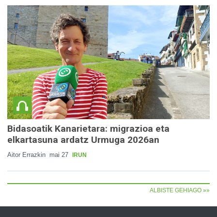
Bidasoatik Kanarietara: migrazioa eta
elkartasuna ardatz Urmuga 2026an
Aitor Errazkin
mai 27
IRUN
ALBISTE GEHIAGO »»