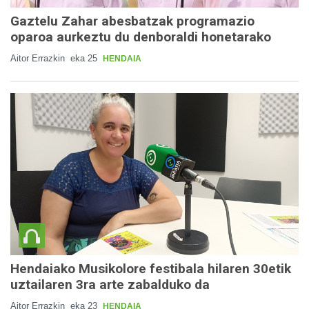
Gaztelu Zahar abesbatzak programazio
oparoa aurkeztu du denboraldi honetarako
Aitor Errazkin
eka 25
HENDAIA
Hendaiako Musikolore festibala hilaren 30etik
uztailaren 3ra arte zabalduko da
Aitor Errazkin
eka 23
HENDAIA