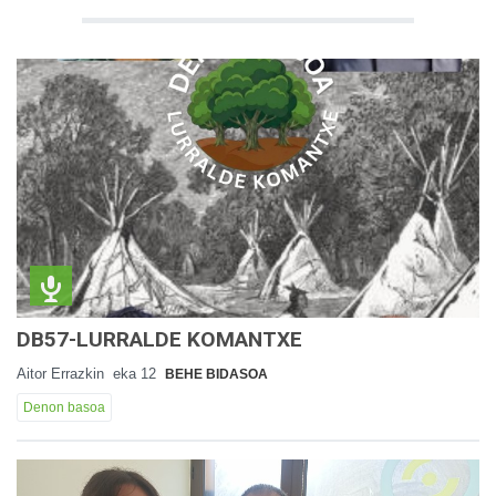
DB57-LURRALDE KOMANTXE
Aitor Errazkin
eka 12
BEHE BIDASOA
Denon basoa