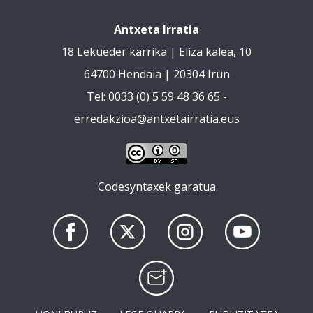
Antxeta Irratia
18 Lekueder karrika | Eliza kalea, 10
64700 Hendaia | 20304 Irun
Tel: 0033 (0) 5 59 48 36 65 -
erredakzioa@antxetairratia.eus
Codesyntaxek garatua