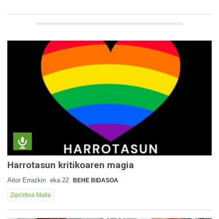
Harrotasun kritikoaren magia
Aitor Errazkin
eka 22
BEHE BIDASOA
Zipriztina Mafia