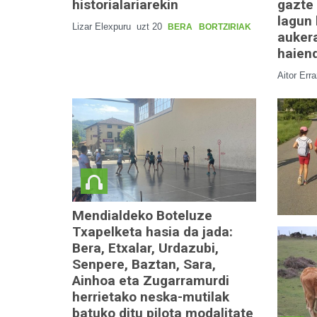
historialariarekin
gazte 
lagun
Lizar Elexpuru
uzt 20
BERA
BORTZIRIAK
auker
haien
Aitor Err
Mendialdeko Boteluze
Txapelketa hasia da jada:
Bera, Etxalar, Urdazubi,
Senpere, Baztan, Sara,
Ainhoa eta Zugarramurdi
herrietako neska-mutilak
batuko ditu pilota modalitate