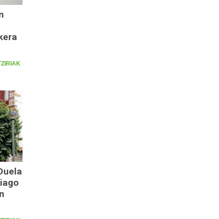
n
kera
ZIRIAK
Duela
hiago
n