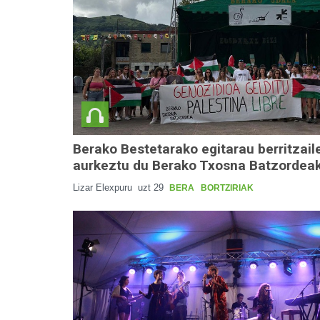
Berako Bestetarako egitarau berritzail
aurkeztu du Berako Txosna Batzordea
Lizar Elexpuru
uzt 29
BERA
BORTZIRIAK