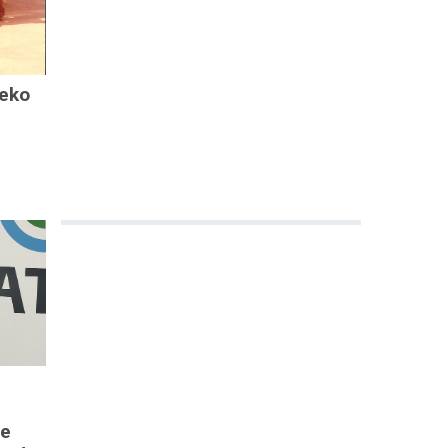
neko
n
de