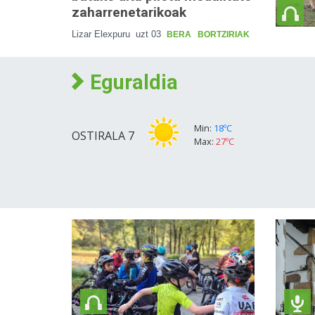
zaharrenetarikoak
Lizar Elexpuru
uzt 03
BERA
BORTZIRIAK
Eguraldia
Min:
18ºC
OSTIRALA
7
Max:
27ºC