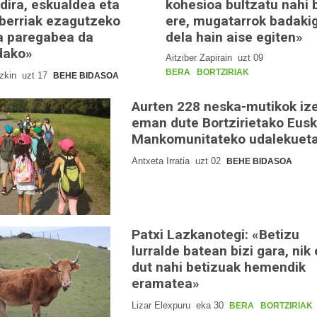
dira, eskualdea eta
kohesioa bultzatu nahi 
 berriak ezagutzeko
ere, mugatarrok badaki
a paregabea da
dela hain aise egiten»
dako»
Aitziber Zapirain
uzt 09
BERA
BORTZIRIAK
azkin
uzt 17
BEHE BIDASOA
Aurten 228 neska-mutikok iz
eman dute Bortzirietako Eus
Mankomunitateko udalekuet
Antxeta Irratia
uzt 02
BEHE BIDASOA
Patxi Lazkanotegi: «Betizu
lurralde batean bizi gara, nik
dut nahi betizuak hemendik
eramatea»
Lizar Elexpuru
eka 30
BERA
BORTZIRIAK