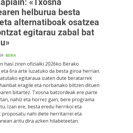
apiain: «Txosna
earen helburua besta
 eta alternatiboak osatzea
ntzat egitarau zabal bat
gu»
04
BERA
 hasi ziren ofizialki 2026ko Berako
eta 6ra arte luzatuko da besta giroa herrian.
atutako egitaraua izaten dute beratarrek
hainbat eragile eta norbanako biltzen dituen
aren bitartez. Txosna batzordeak ere parte
tan, nahiz eta horrez gain, bere programa
u. Izan ere, besta eredu herrikoi eta
 proposatu nahi diete herritarrei eta
anean aritu dira azken hilabeteetan.