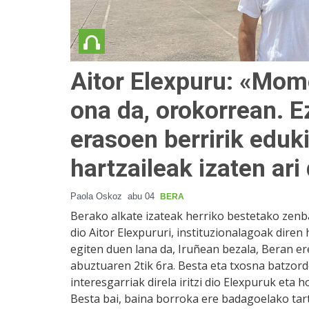
Aitor Elexpuru: «Mom
ona da, orokorrean. E
erasoen berririk eduki
hartzaileak izaten ari 
Paola Oskoz
abu 04
BERA
Berako alkate izateak herriko bestetako zenb
dio Aitor Elexpururi, instituzionalagoak diren 
egiten duen lana da, Iruñean bezala, Beran er
abuztuaren 2tik 6ra. Besta eta txosna batzor
interesgarriak direla iritzi dio Elexpuruk eta
Besta bai, baina borroka ere badagoelako tart