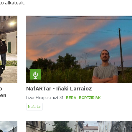
o alkateak.
o
NafARTar - Iñaki Larraioz
ren
Lizar Elexpuru
uzt 31
BERA
BORTZIRIAK
Nafartar