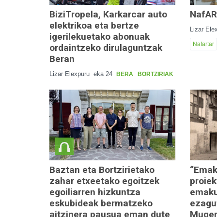
BiziTropela, Karkarcar auto
NafAR
elektrikoa eta bertze
Lizar Ele
igerilekuetako abonuak
Nafartar
ordaintzeko dirulaguntzak
Beran
Lizar Elexpuru
eka 24
BERA
BORTZIRIAK
Baztan eta Bortzirietako
“Emak
zahar etxeetako egoitzek
proiek
egoiliarren hizkuntza
emaku
eskubideak bermatzeko
ezagu
aitzinera pausua eman dute
Muger