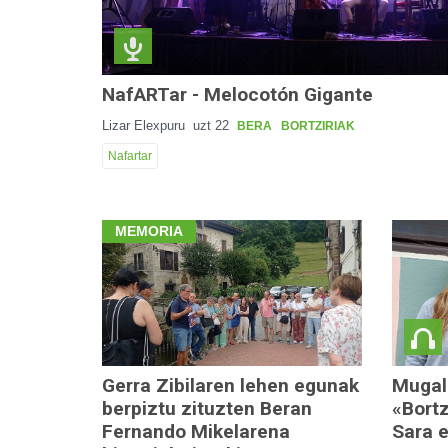
NafARTar - Melocotón Gigante
Lizar Elexpuru
uzt 22
BERA
BORTZIRIAK
Nafartar
MEMORIA
Gerra Zibilaren lehen egunak
Mugal
berpiztu zituzten Beran
«Bortz
Fernando Mikelarena
Sara 