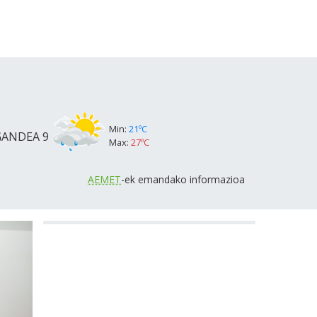
Min:
21ºC
GANDEA
9
Max:
27ºC
AEMET
-ek emandako informazioa