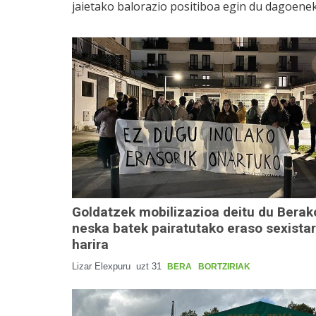
jaietako balorazio positiboa egin du dagoenek
Goldatzek mobilizazioa deitu du Berak
neska batek pairatutako eraso sexista
harira
Lizar Elexpuru
uzt 31
BERA
BORTZIRIAK