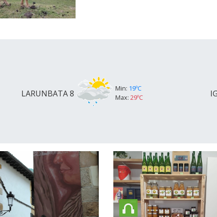
Min:
19ºC
LARUNBATA
8
I
Max:
29ºC