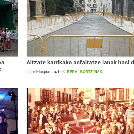
ea
Altzate karrikako asfaltatze lanak hasi d
k
Lizar Elexpuru
uzt 28
BERA
BORTZIRIAK