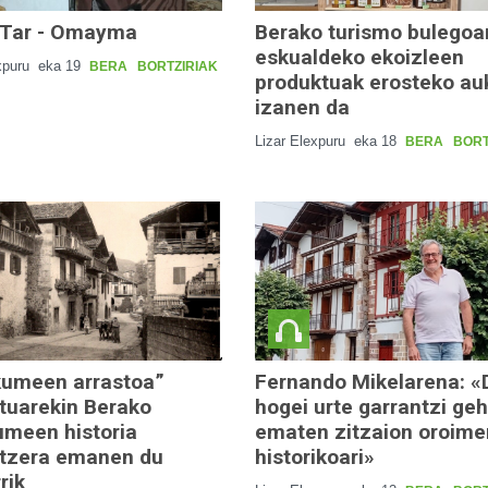
Tar - Omayma
Berako turismo bulegoa
eskualdeko ekoizleen
xpuru
eka 19
BERA
BORTZIRIAK
produktuak erosteko au
izanen da
Lizar Elexpuru
eka 18
BERA
BORT
umeen arrastoa”
Fernando Mikelarena: «
tuarekin Berako
hogei urte garrantzi ge
meen historia
ematen zitzaion oroime
tzera emanen du
historikoari»
rik