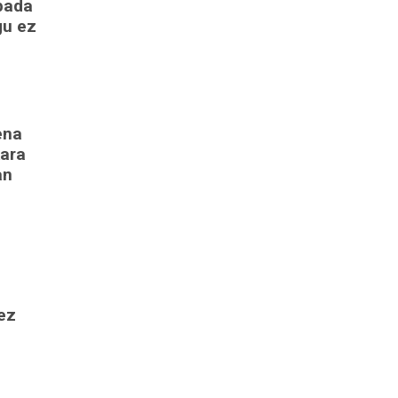
bada
gu ez
ena
kara
an
 ez