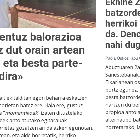
Ekhiñe Z
batzord
herrikoi
da. Deno
entuz balorazioa
nahi du
z dut orain artean
Paola Oskoz
abu 
 eta besta parte-
Abuztuaren 2an
dira»
Sanestebanak, 
Elkarlanean os
bortz egunez, 
besta batzorde
ait ekitalditan egon beharra eskatzen
hartzen du ber
horietan batez ere. Hala ere, gustuz
propioa antolat
e “
momentikoak
” izaten dituztelako
alternatibo bat
deek antolatutako egitarauak
horretarako, l
 horietaz gozatzen ari da azken egunotan.
ean, eta alde horretatik, herriko