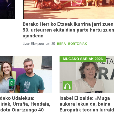
Berako Herriko Etxeak ikurrina jarri zue
50. urteurren ekitaldian parte hartu zue
igandean
Lizar Elexpuru
uzt 20
BERA
BORTZIRIAK
MUGAKO SARIAK 2026
deko Udalekua:
Isabel Elizalde: «Muga
iriak, Urruña, Hendaia,
aukera lekua da, baina
edota Oiartzungo 40
Europatik teorian lurral