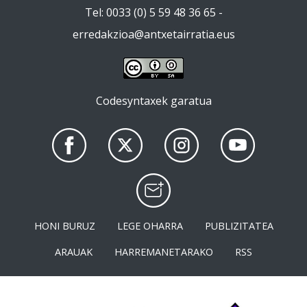
Tel: 0033 (0) 5 59 48 36 65 -
erredakzioa@antxetairratia.eus
Codesyntaxek garatua
HONI BURUZ
LEGE OHARRA
PUBLIZITATEA
ARAUAK
HARREMANETARAKO
RSS