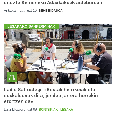
dituzte Kemeneko Adaxkakoek asteburuan
Antxeta Irratia
uzt 10
BEHE BIDASOA
LESAKAKO SANFERMINAK
Ladis Satrustegi: «Bestak herrikoiak eta
euskaldunak dira, jendea jarrera horrekin
etortzen da»
Lizar Elexpuru
uzt 09
BORTZIRIAK
LESAKA