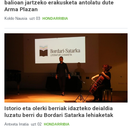
balioan jartzeko erakusketa antolatu dute
Arma Plazan
Koldo Nausia
uzt 03
HONDARRIBIA
Istorio eta olerki berriak idazteko deialdia
luzatu berri du Bordari Satarka lehiaketak
Antxeta Irratia
uzt 02
HONDARRIBIA