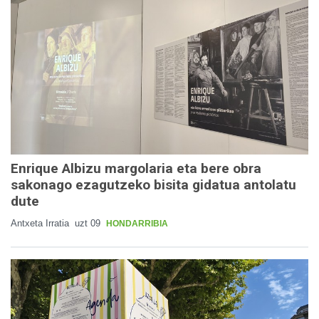
Enrique Albizu margolaria eta bere obra
sakonago ezagutzeko bisita gidatua antolatu
dute
Antxeta Irratia
uzt 09
HONDARRIBIA