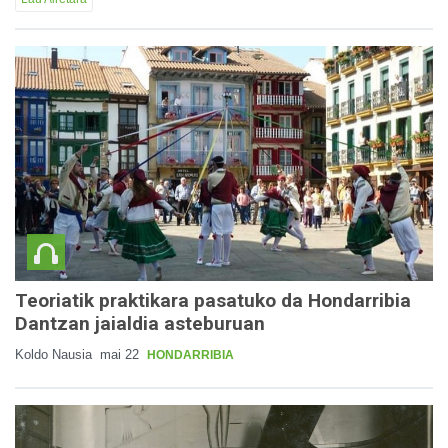
Teoriatik praktikara pasatuko da Hondarribia
Dantzan jaialdia asteburuan
Koldo Nausia
mai 22
HONDARRIBIA