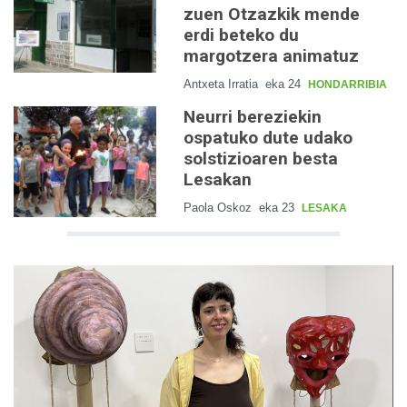
zuen Otzazkik mende
erdi beteko du
margotzera animatuz
Antxeta Irratia
eka 24
HONDARRIBIA
Neurri bereziekin
ospatuko dute udako
solstizioaren besta
Lesakan
Paola Oskoz
eka 23
LESAKA