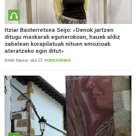
Itziar Basterretxea Seijo: «Denok jartzen
ditugu maskarak egunerokoan, hauek aldiz
sabelean korapilatuak nituen emozioak
ateratzeko egin ditut»
Koldo Nausia
eka 23
HONDARRIBIA