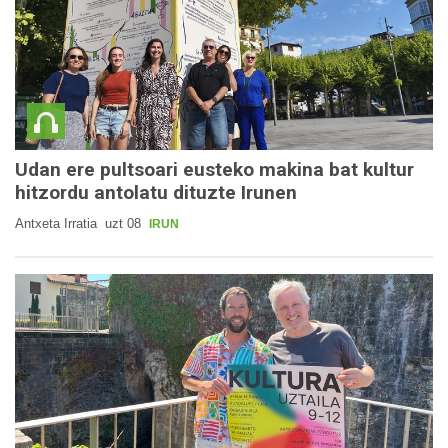
Udan ere pultsoari eusteko makina bat kultur
hitzordu antolatu dituzte Irunen
Antxeta Irratia
uzt 08
IRUN