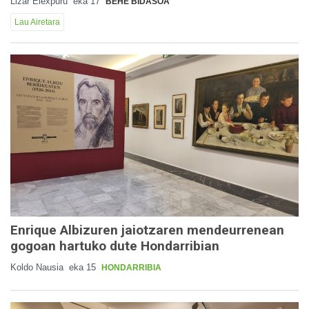
Lizar Elexpuru
eka 17
BEHE BIDASOA
Lau Airetara
Enrique Albizuren jaiotzaren mendeurrenean
gogoan hartuko dute Hondarribian
Koldo Nausia
eka 15
HONDARRIBIA