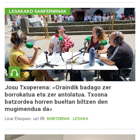
LESAKAKO SANFERMINAK
Josu Txoperena: «Oraindik badago zer
borrokatua eta zer antolatua. Txosna
batzordea horren bueltan biltzen den
mugimendua da»
Lizar Elexpuru
uzt 09
BORTZIRIAK
LESAKA