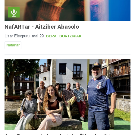
NafARTar - Aitziber Abasolo
Lizar Elexpuru
mai 29
BERA
BORTZIRIAK
Nafartar