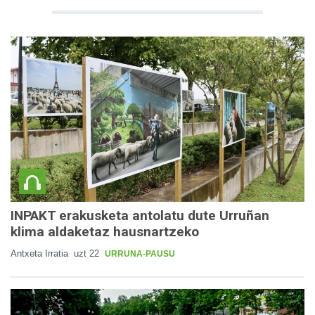
INPAKT erakusketa antolatu dute Urruñan
klima aldaketaz hausnartzeko
Antxeta Irratia
uzt 22
URRUNA-PAUSU