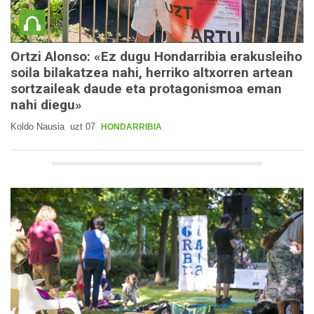
Ortzi Alonso: «Ez dugu Hondarribia erakusleiho
soila bilakatzea nahi, herriko altxorren artean
sortzaileak daude eta protagonismoa eman
nahi diegu»
Koldo Nausia
uzt 07
HONDARRIBIA