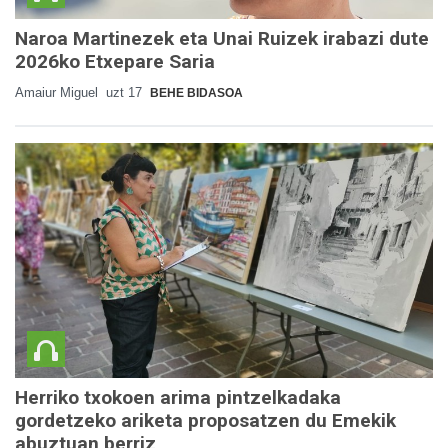
Naroa Martinezek eta Unai Ruizek irabazi dute
2026ko Etxepare Saria
Amaiur Miguel
uzt 17
BEHE BIDASOA
Herriko txokoen arima pintzelkadaka
gordetzeko ariketa proposatzen du Emekik
abuztuan berriz