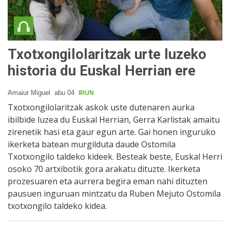
Txotxongilolaritzak urte luzeko
historia du Euskal Herrian ere
Amaiur Miguel
abu 04
IRUN
Txotxongilolaritzak askok uste dutenaren aurka
ibilbide luzea du Euskal Herrian, Gerra Karlistak amaitu
zirenetik hasi eta gaur egun arte. Gai honen inguruko
ikerketa batean murgilduta daude Ostomila
Txotxongilo taldeko kideek. Besteak beste, Euskal Herri
osoko 70 artxibotik gora arakatu dituzte. Ikerketa
prozesuaren eta aurrera begira eman nahi dituzten
pausuen inguruan mintzatu da Ruben Mejuto Ostomila
txotxongilo taldeko kidea.