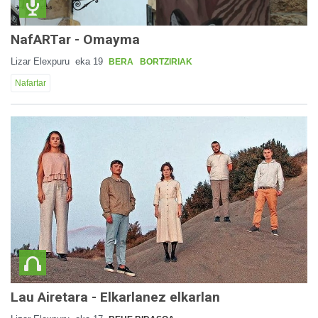
NafARTar - Omayma
Lizar Elexpuru
eka 19
BERA
BORTZIRIAK
Nafartar
Lau Airetara - Elkarlanez elkarlan