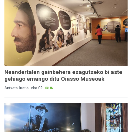
Neandertalen gainbehera ezagutzeko bi aste
gehiago emango ditu Oiasso Museoak
Antxeta Irratia
eka 02
IRUN