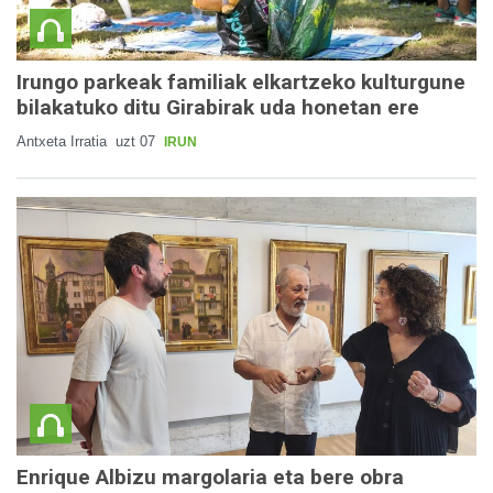
Irungo parkeak familiak elkartzeko kulturgune
bilakatuko ditu Girabirak uda honetan ere
Antxeta Irratia
uzt 07
IRUN
Enrique Albizu margolaria eta bere obra