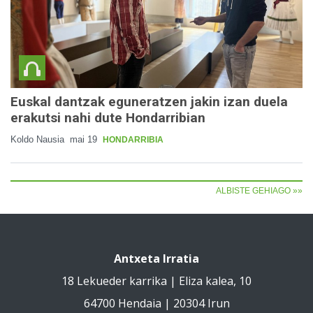
Euskal dantzak eguneratzen jakin izan duela
erakutsi nahi dute Hondarribian
Koldo Nausia
mai 19
HONDARRIBIA
ALBISTE GEHIAGO »»
Antxeta Irratia
18 Lekueder karrika | Eliza kalea, 10
64700 Hendaia | 20304 Irun