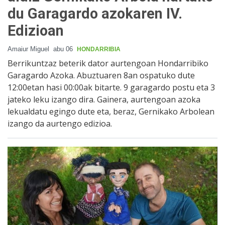
du Garagardo azokaren IV.
Edizioan
Amaiur Miguel
abu 06
HONDARRIBIA
Berrikuntzaz beterik dator aurtengoan Hondarribiko
Garagardo Azoka. Abuztuaren 8an ospatuko dute
12:00etan hasi 00:00ak bitarte. 9 garagardo postu eta 3
jateko leku izango dira. Gainera, aurtengoan azoka
lekualdatu egingo dute eta, beraz, Gernikako Arbolean
izango da aurtengo edizioa.