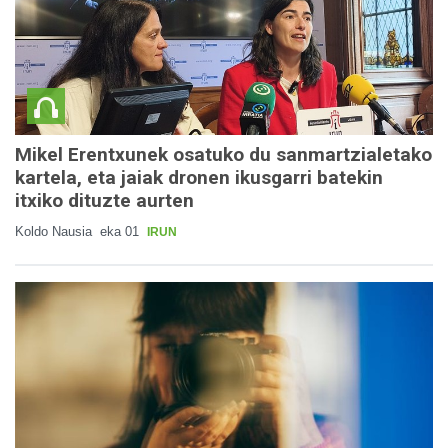
Mikel Erentxunek osatuko du sanmartzialetako
kartela, eta jaiak dronen ikusgarri batekin
itxiko dituzte aurten
Koldo Nausia
eka 01
IRUN