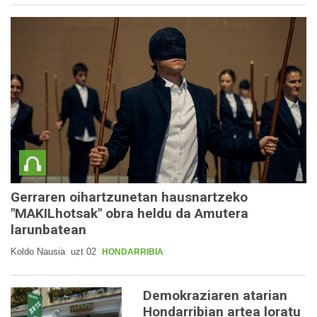
Gerraren oihartzunetan hausnartzeko
"MAKILhotsak" obra heldu da Amutera
larunbatean
Koldo Nausia
uzt 02
HONDARRIBIA
Demokraziaren atarian
Hondarribian artea loratu