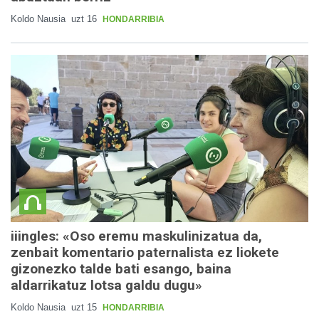
Koldo Nausia
uzt 16
HONDARRIBIA
iiingles: «Oso eremu maskulinizatua da,
zenbait komentario paternalista ez liokete
gizonezko talde bati esango, baina
aldarrikatuz lotsa galdu dugu»
Koldo Nausia
uzt 15
HONDARRIBIA