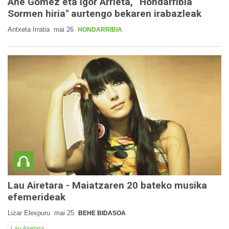
Ane Gomez eta Igor Arrieta, “Hondarribia
Sormen hiria" aurtengo bekaren irabazleak
Antxeta Irratia
mai 26
HONDARRIBIA
Lau Airetara - Maiatzaren 20 bateko musika
efemerideak
Lizar Elexpuru
mai 25
BEHE BIDASOA
Lau Airetara