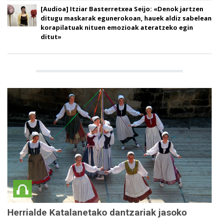
[Audioa] Itziar Basterretxea Seijo: «Denok jartzen
ditugu maskarak egunerokoan, hauek aldiz sabelean
korapilatuak nituen emozioak ateratzeko egin
ditut»
Herrialde Katalanetako dantzariak jasoko