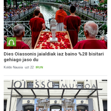
Dies Oiassonis jaialdiak iaz baino %28 bisitari
gehiago jaso du
Koldo Nausia
uzt 22
IRUN