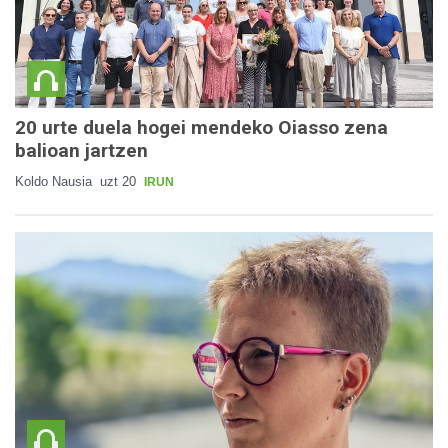
20 urte duela hogei mendeko Oiasso zena
balioan jartzen
Koldo Nausia
uzt 20
IRUN