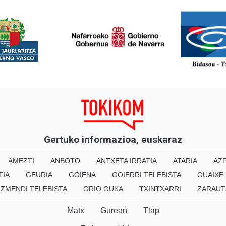
<
Gertuko informazioa, euskaraz
AMEZTI
ANBOTO
ANTXETA IRRATIA
ATARIA
AZP
TIA
GEURIA
GOIENA
GOIERRI TELEBISTA
GUAIXE
IZMENDI TELEBISTA
ORIO GUKA
TXINTXARRI
ZARAUT
Matx
Gurean
Ttap