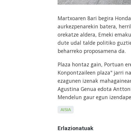
Martxoaren 8ari begira Honda
aurkezpenarekin batera, herr
orekatze aldera, Emeki emaku
dute udal talde politiko guzti
beharreko proposamena da.
Plaza hontaz gain, Portuan e
Konpontzaileen plaza" jarri na
ezagunen izenak mahagainean 
Agustina Genua edota Anttoni
Mendelun gaur egun izendapen
AISIA
Erlazionatuak