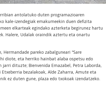
rribian antolatuko duten programazioaren
iko kale-izendegiak emakumeekin duen defizita
meen elkarteak egindako azterketa begirunez hartu
ek. Halere, Udalak oraindik aztertu eta onartu
re, Hermandade pareko zabalguneari "Sare
hi diote, eta herriko hainbat alaba ospetsu edo
jarri dituzte; Bienvenida Emazabel, Petra Laborda,
 Etxeberria bezalakoak, Alde Zaharra, Amute eta
ik ez duten gune, plaza edo txokoak izendatzeko.