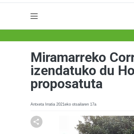
Miramarreko Corr
izendatuko du Ho
proposatuta
Antxeta Irratia
2021eko otsailaren 17a