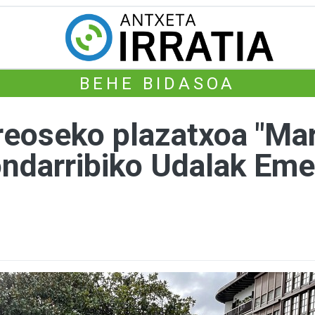
BEHE BIDASOA
eoseko plazatxoa "Mar
ndarribiko Udalak Eme