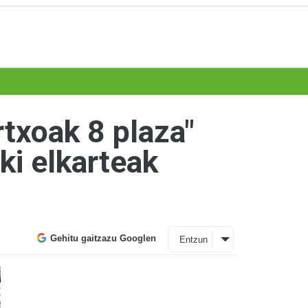
txoak 8 plaza"
ki elkarteak
Gehitu gaitzazu Googlen
Entzun