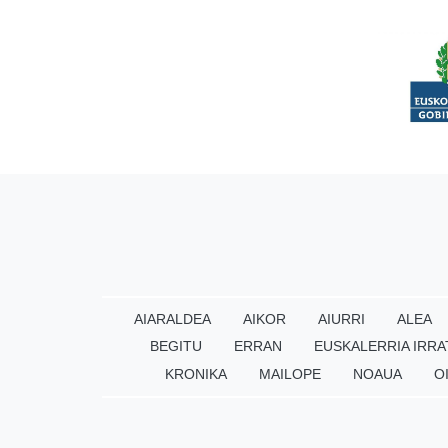
AIARALDEA
AIKOR
AIURRI
ALEA
BEGITU
ERRAN
EUSKALERRIA IRRA
KRONIKA
MAILOPE
NOAUA
O