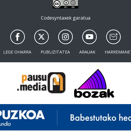
Codesyntaxek garatua
LEGE OHARRA
PUBLIZITATEA
ARAUAK
HARREMANE