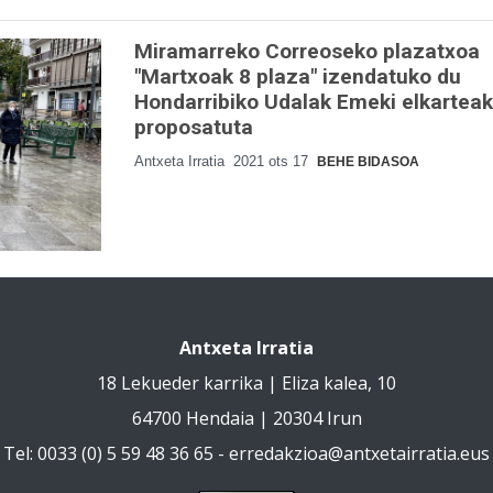
Miramarreko Correoseko plazatxoa
"Martxoak 8 plaza" izendatuko du
Hondarribiko Udalak Emeki elkarteak
proposatuta
Antxeta Irratia
2021 ots 17
BEHE BIDASOA
Antxeta Irratia
18 Lekueder karrika | Eliza kalea, 10
64700 Hendaia | 20304 Irun
Tel: 0033 (0) 5 59 48 36 65 -
erredakzioa@antxetairratia.eus