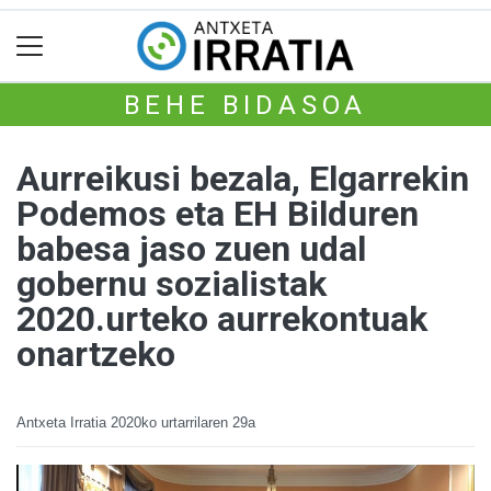
BEHE BIDASOA
Aurreikusi bezala, Elgarrekin
Podemos eta EH Bilduren
babesa jaso zuen udal
gobernu sozialistak
2020.urteko aurrekontuak
onartzeko
Antxeta Irratia
2020ko urtarrilaren 29a