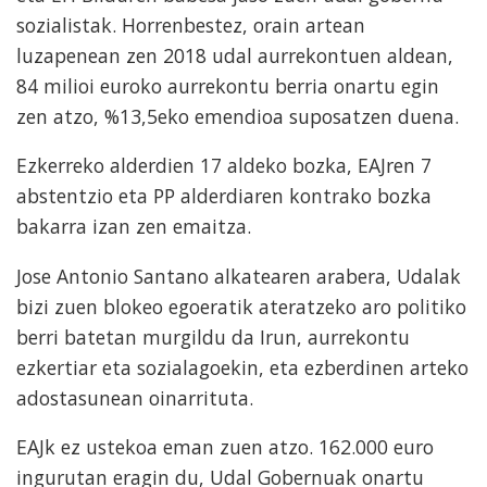
sozialistak. Horrenbestez, orain artean
luzapenean zen 2018 udal aurrekontuen aldean,
84 milioi euroko aurrekontu berria onartu egin
zen atzo, %13,5eko emendioa suposatzen duena.
Ezkerreko alderdien 17 aldeko bozka, EAJren 7
abstentzio eta PP alderdiaren kontrako bozka
bakarra izan zen emaitza.
Jose Antonio Santano alkatearen arabera, Udalak
bizi zuen blokeo egoeratik ateratzeko aro politiko
berri batetan murgildu da Irun, aurrekontu
ezkertiar eta sozialagoekin, eta ezberdinen arteko
adostasunean oinarrituta.
EAJk ez ustekoa eman zuen atzo. 162.000 euro
ingurutan eragin du, Udal Gobernuak onartu