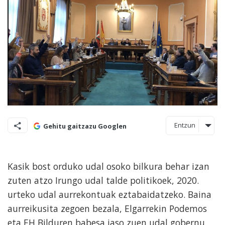
Entzun
Gehitu gaitzazu Googlen
Kasik bost orduko udal osoko bilkura behar izan
zuten atzo Irungo udal talde politikoek, 2020.
urteko udal aurrekontuak eztabaidatzeko. Baina
aurreikusita zegoen bezala, Elgarrekin Podemos
eta EH Bilduren babesa jaso zuen udal gobernu