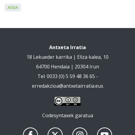
AISIA
Antxeta Irratia
18 Lekueder karrika | Eliza kalea, 10
64700 Hendaia | 20304 Irun
Tel: 0033 (0) 5 59 48 36 65 -
erredakzioa@antxetairratia.eus
Codesyntaxek garatua