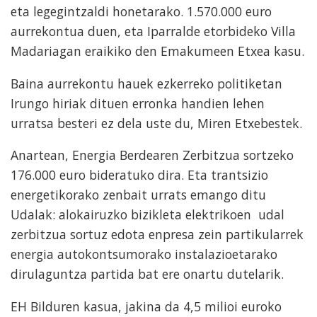
eta legegintzaldi honetarako. 1.570.000 euro
aurrekontua duen, eta Iparralde etorbideko Villa
Madariagan eraikiko den Emakumeen Etxea kasu.
Baina aurrekontu hauek ezkerreko politiketan
Irungo hiriak dituen erronka handien lehen
urratsa besteri ez dela uste du, Miren Etxebestek.
Anartean, Energia Berdearen Zerbitzua sortzeko
176.000 euro bideratuko dira. Eta trantsizio
energetikorako zenbait urrats emango ditu
Udalak: alokairuzko bizikleta elektrikoen udal
zerbitzua sortuz edota enpresa zein partikularrek
energia autokontsumorako instalazioetarako
dirulaguntza partida bat ere onartu dutelarik.
EH Bilduren kasua, jakina da 4,5 milioi euroko