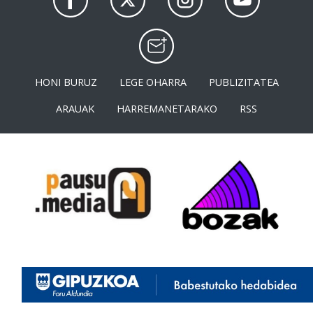
HONI BURUZ
LEGE OHARRA
PUBLIZITATEA
ARAUAK
HARREMANETARAKO
RSS