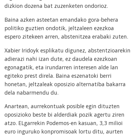
dizkion dozena bat zuzenketen ondorioz.
Baina azken asteetan emandako gora-behera
politiko guztien ondotik, jeltzaleen ezezkoa
espero zitekeen arren, abstenitzea erabaki zuten.
Xabier Iridoyk esplikatu digunez, abstentzioarekin
adierazi nahi izan dute, ez daudela ezezkoan
egonagatik, eta irundarren interesen alde lan
egiteko prest direla. Baina eszenatoki berri
honetan, jeltzaleak oposizio alternatiba bakarra
dela nabarmendu du.
Anartean, aurrekontuak posible egin dituzten
oposizioko beste bi alderdiak pozik agertu ziren
atzo. ELgarrekin Podemos-en kasuan, 3,3 milioi
euro inguruko konpromisoak lortu ditu, aurten