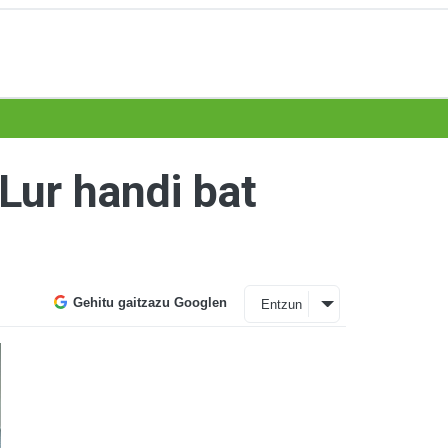
Lur handi bat
Gehitu gaitzazu Googlen
Entzun