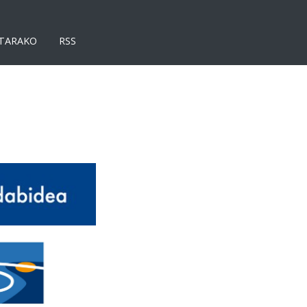
TARAKO
RSS