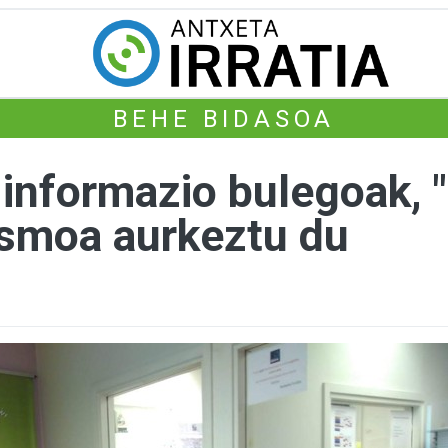
BEHE BIDASOA
informazio bulegoak, "
asmoa aurkeztu du