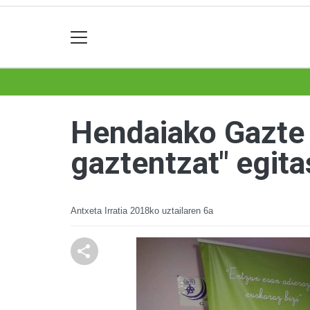
Hendaiako Gazte 
gaztentzat" egit
Antxeta Irratia
2018ko uztailaren 6a