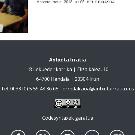
Antxeta Irratia
2018 uzt 06
BEHE BIDASOA
Antxeta Irratia
18 Lekueder karrika | Eliza kalea, 10
64700 Hendaia | 20304 Irun
Tel: 0033 (0) 5 59 48 36 65 -
erredakzioa@antxetairratia.eus
Codesyntaxek garatua