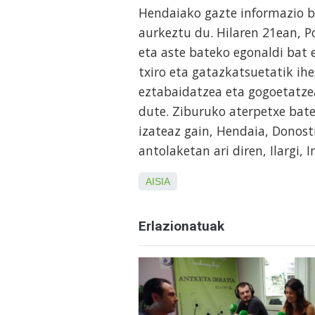
Hendaiako gazte informazio b
aurkeztu du. Hilaren 21ean, P
eta aste bateko egonaldi bat 
txiro eta gatazkatsuetatik ih
eztabaidatzea eta gogoetatzea
dute. Ziburuko aterpetxe bate
izateaz gain, Hendaia, Donost
antolaketan ari diren, Ilargi, 
AISIA
Erlazionatuak