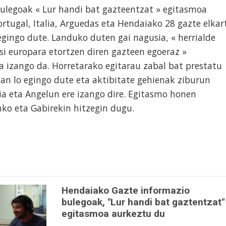
ulegoak « Lur handi bat gazteentzat » egitasmoa
ortugal, Italia, Arguedas eta Hendaiako 28 gazte elkar
egingo dute. Landuko duten gai nagusia, « herrialde
esi europara etortzen diren gazteen egoeraz »
 izango da. Horretarako egitarau zabal bat prestatu
an lo egingo dute eta aktibitate gehienak ziburun
ia eta Angelun ere izango dire. Egitasmo honen
Inko eta Gabirekin hitzegin dugu.
Hendaiako Gazte informazio
bulegoak, "Lur handi bat gaztentzat"
egitasmoa aurkeztu du