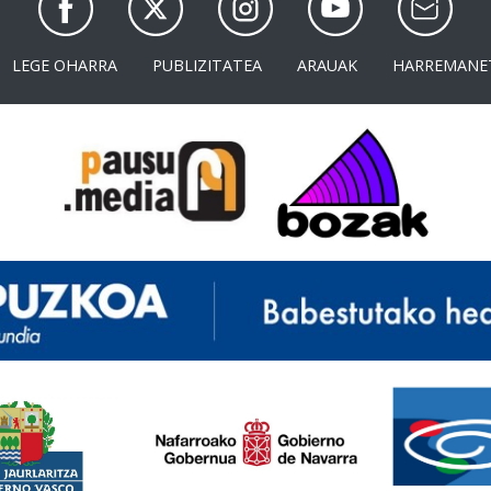
LEGE OHARRA
PUBLIZITATEA
ARAUAK
HARREMANE
<