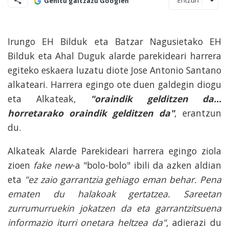
Gehitu gaitzazu Googlen
Irungo EH Bilduk eta Batzar Nagusietako EH
Bilduk eta Ahal Duguk alarde parekideari harrera
egiteko eskaera luzatu diote Jose Antonio Santano
alkateari. Harrera egingo ote duen galdegin diogu
eta Alkateak,
"oraindik gelditzen da...
horretarako oraindik gelditzen da"
, erantzun
du.
Alkateak Alarde Parekideari harrera egingo ziola
zioen
fake new
-a "bolo-bolo" ibili da azken aldian
eta
"ez zaio garrantzia gehiago eman behar. Pena
ematen du halakoak gertatzea. Sareetan
zurrumurruekin jokatzen da eta garrantzitsuena
informazio iturri onetara heltzea da"
, adierazi du