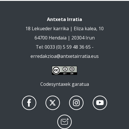
Antxeta Irratia
18 Lekueder karrika | Eliza kalea, 10
64700 Hendaia | 20304 Irun
Tel: 0033 (0) 5 59 48 36 65 -
erredakzioa@antxetairratia.eus
Codesyntaxek garatua