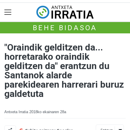
BEHE BIDASOA
"Oraindik gelditzen da...
horretarako oraindik
gelditzen da" erantzun du
Santanok alarde
parekidearen harrerari buruz
galdetuta
Antxeta Irratia
2018ko ekainaren 28a
Entzun