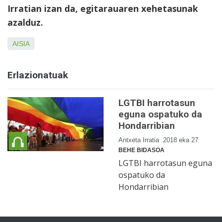
Irratian izan da, egitarauaren xehetasunak
azalduz.
AISIA
Erlazionatuak
LGTBI harrotasun
eguna ospatuko da
Hondarribian
Antxeta Irratia
2018 eka 27
BEHE BIDASOA
LGTBI harrotasun eguna
ospatuko da
Hondarribian