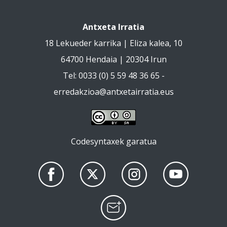
Antxeta Irratia
18 Lekueder karrika | Eliza kalea, 10
64700 Hendaia | 20304 Irun
Tel: 0033 (0) 5 59 48 36 65 -
erredakzioa@antxetairratia.eus
Codesyntaxek garatua