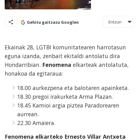
Entzun
Gehitu gaitzazu Googlen
Ekainak 28, LGTBI komunitatearen harrotasun
eguna izanda, zenbait ekitaldi antolatu dira
Hondarribian.
Fenomena
elkarteak antolatuta,
honakoa da egitaraua:
18.00 aurkezpena eta balotaren apainketa.
18.30 pregoi irakurketa Arma Plazan.
18.45 Kamioi argia piztea Paradorearen
aurrean.
22.30 Amaiera.
Fenomena elkarteko Ernesto Villar Antxeta