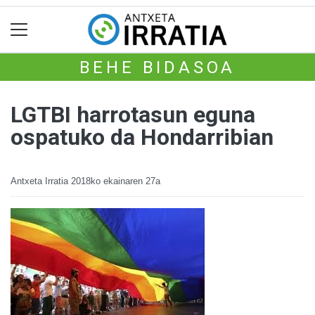
BEHE BIDASOA
LGTBI harrotasun eguna
ospatuko da Hondarribian
Antxeta Irratia
2018ko ekainaren 27a