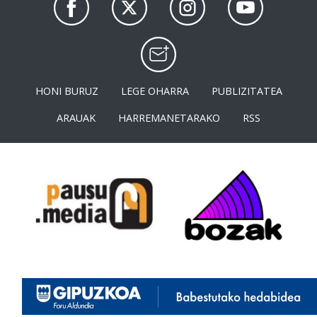
HONI BURUZ
LEGE OHARRA
PUBLIZITATEA
ARAUAK
HARREMANETARAKO
RSS