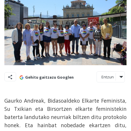
Entzun
Gehitu gaitzazu Googlen
Gaurko Andreak, Bidasoaldeko Elkarte Feminista,
Su Txikian eta Birsortzen elkarte feministekin
baterta landutako neurriak biltzen ditu protokolo
honek. Eta hainbat nobedade ekartzen ditu,