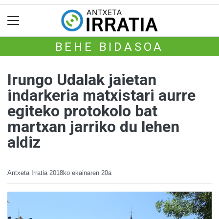
BEHE BIDASOA
Irungo Udalak jaietan
indarkeria matxistari aurre
egiteko protokolo bat
martxan jarriko du lehen
aldiz
Antxeta Irratia
2018ko ekainaren 20a