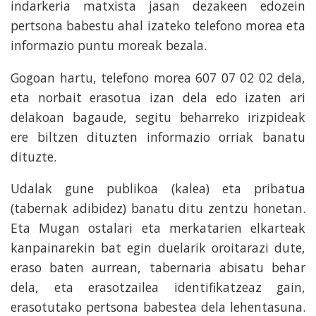
indarkeria matxista jasan dezakeen edozein
pertsona babestu ahal izateko telefono morea eta
informazio puntu moreak bezala.
Gogoan hartu, telefono morea 607 07 02 02 dela,
eta norbait erasotua izan dela edo izaten ari
delakoan bagaude, segitu beharreko irizpideak
ere biltzen dituzten informazio orriak banatu
dituzte.
Udalak gune publikoa (kalea) eta pribatua
(tabernak adibidez) banatu ditu zentzu honetan.
Eta Mugan ostalari eta merkatarien elkarteak
kanpainarekin bat egin duelarik oroitarazi dute,
eraso baten aurrean, tabernaria abisatu behar
dela, eta erasotzailea identifikatzeaz gain,
erasotutako pertsona babestea dela lehentasuna.