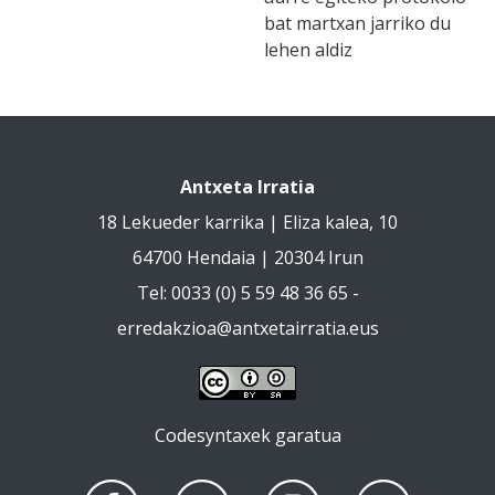
bat martxan jarriko du
lehen aldiz
Antxeta Irratia
18 Lekueder karrika | Eliza kalea, 10
64700 Hendaia | 20304 Irun
Tel: 0033 (0) 5 59 48 36 65 -
erredakzioa@antxetairratia.eus
Codesyntaxek garatua