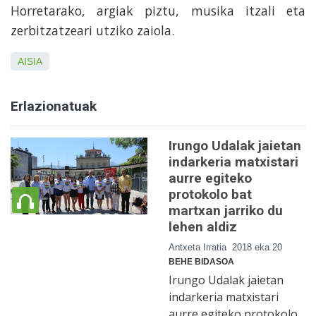
Horretarako, argiak piztu, musika itzali eta
zerbitzatzeari utziko zaiola.
AISIA
Erlazionatuak
Irungo Udalak jaietan
indarkeria matxistari
aurre egiteko
protokolo bat
martxan jarriko du
lehen aldiz
Antxeta Irratia
2018 eka 20
BEHE BIDASOA
Irungo Udalak jaietan
indarkeria matxistari
aurre egiteko protokolo