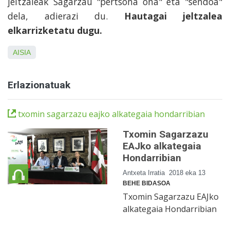
jeltzaleak Sagarzau "pertsona ona" eta "sendoa"
dela, adierazi du.
Hautagai jeltzalea
elkarrizketatu dugu.
AISIA
Erlazionatuak
txomin sagarzazu eajko alkategaia hondarribian
Txomin Sagarzazu
EAJko alkategaia
Hondarribian
Antxeta Irratia
2018 eka 13
BEHE BIDASOA
Txomin Sagarzazu EAJko
alkategaia Hondarribian