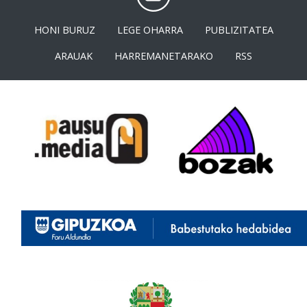
HONI BURUZ
LEGE OHARRA
PUBLIZITATEA
ARAUAK
HARREMANETARAKO
RSS