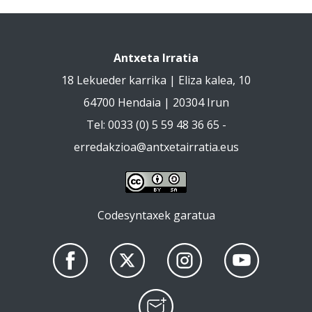
Antxeta Irratia
18 Lekueder karrika | Eliza kalea, 10
64700 Hendaia | 20304 Irun
Tel: 0033 (0) 5 59 48 36 65 -
erredakzioa@antxetairratia.eus
Codesyntaxek garatua