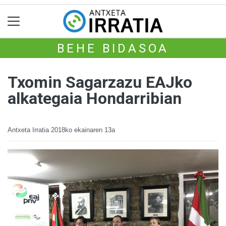
BEHE BIDASOA
Txomin Sagarzazu EAJko
alkategaia Hondarribian
Antxeta Irratia
2018ko ekainaren 13a