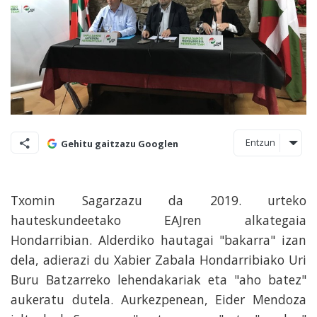
Entzun
Gehitu gaitzazu Googlen
Txomin Sagarzazu da 2019. urteko
hauteskundeetako EAJren alkategaia
Hondarribian. Alderdiko hautagai "bakarra" izan
dela, adierazi du Xabier Zabala Hondarribiako Uri
Buru Batzarreko lehendakariak eta "aho batez"
aukeratu dutela. Aurkezpenean, Eider Mendoza