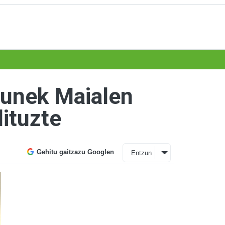
agunek Maialen
dituzte
Gehitu gaitzazu Googlen
Entzun