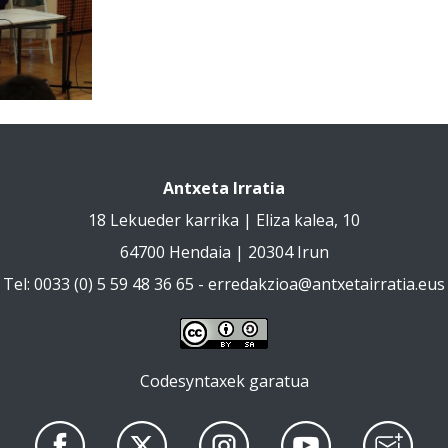
Antxeta Irratia
18 Lekueder karrika | Eliza kalea, 10
64700 Hendaia | 20304 Irun
Tel: 0033 (0) 5 59 48 36 65 -
erredakzioa@antxetairratia.eus
Codesyntaxek garatua