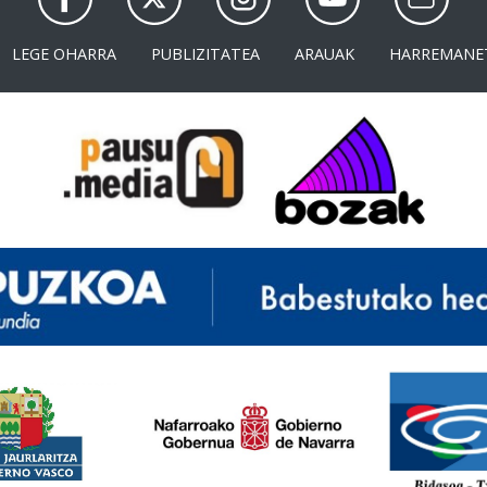
LEGE OHARRA
PUBLIZITATEA
ARAUAK
HARREMANE
<