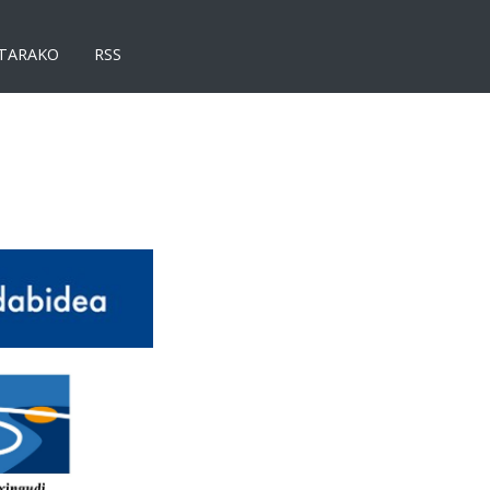
TARAKO
RSS