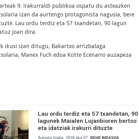
arteak 9. Irakurraldi publikoa ospatu du asteazken
solaria izan da aurtengo protagonista nagusia, bere
ituzte. Lau ordu terdiz eta 57 txandetan, 90 lagun
tuz joan dira.
k ikusi izan ditugu, Bakartxo arrizbalaga
ertsolaria, Manex Fuch edoa Kotte Ecenarro auzapeza
Lau ordu terdiz eta 57 txandetan, 90
lagunek Maialen Lujanbioren bertso
eta idatziak irakurri dituzte
Antxeta Irratia
2018 eka 07
BEHE BIDASOA