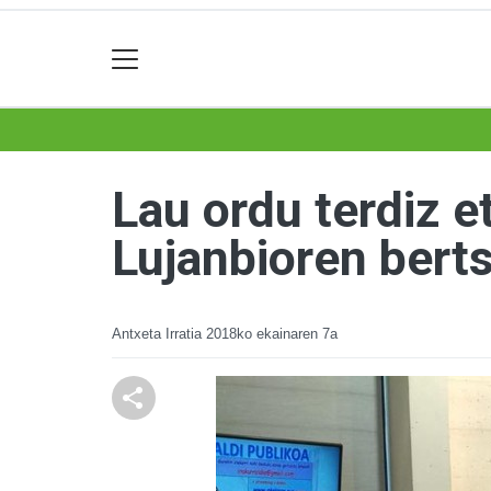
Lau ordu terdiz 
Lujanbioren bertso
Antxeta Irratia
2018ko ekainaren 7a