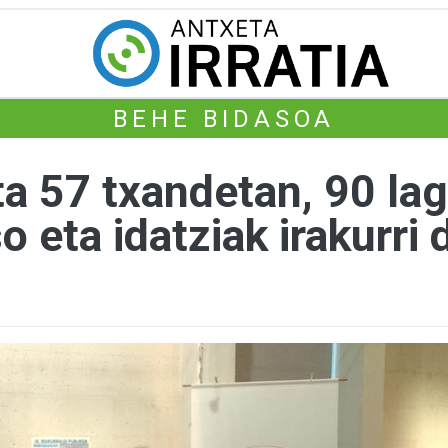
BEHE BIDASOA
eta 57 txandetan, 90 l
 eta idatziak irakurri 