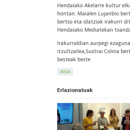
Hendaiako Akelarre kultur elk
hontan. Maialen Lujanbio bert
bertso eta idatziak irakurri d
Hendaiako Mediatekan txanda
Irakurraldian aurpegi ezaguna
itzultzailea,Sustrai Colina b
besteak beste
AISIA
Erlazionatuak