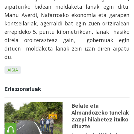
aipaturiko bidean moldaketa lanak egin ditu.
Manu Ayerdi, Nafarroako ekonomía eta garapen
kontseilariak, agerraldi bat egin zuen ortziralean
errepideko 5. puntu kilometrikoan, lanak hasiko
direla oroiterazteaz gain, gobernuak egin
dituen moldaketa lanak zein izan diren aipatu
du.
AISIA
Erlazionatuak
Belate eta
Almandozeko tunelak
zazpi hilabetez itxiko
dituzte