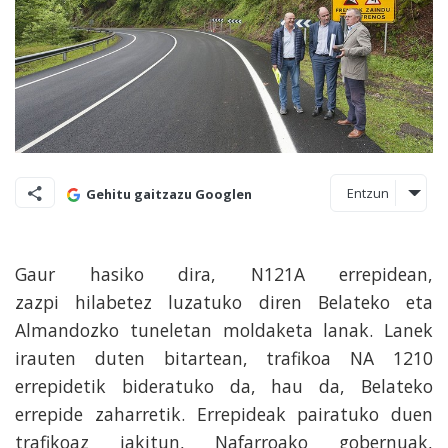
Entzun
Gehitu gaitzazu Googlen
Gaur hasiko dira, N121A errepidean,
zazpi hilabetez luzatuko diren Belateko eta
Almandozko tuneletan moldaketa lanak. Lanek
irauten duten bitartean, trafikoa NA 1210
errepidetik bideratuko da, hau da, Belateko
errepide zaharretik. Errepideak pairatuko duen
trafikoaz jakitun, Nafarroako gobernuak,