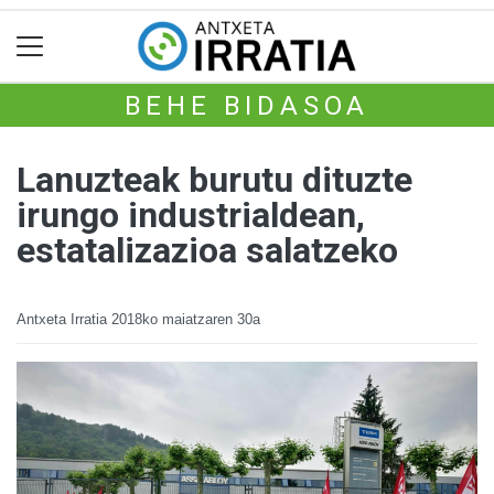
BEHE BIDASOA
Lanuzteak burutu dituzte
irungo industrialdean,
estatalizazioa salatzeko
Antxeta Irratia
2018ko maiatzaren 30a