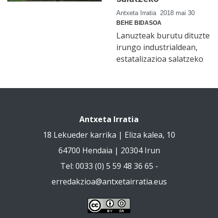
Antxeta Irratia
2018 mai 30
BEHE BIDASOA
Lanuzteak burutu dituzte
irungo industrialdean,
estatalizazioa salatzeko
Antxeta Irratia
18 Lekueder karrika | Eliza kalea, 10
64700 Hendaia | 20304 Irun
Tel: 0033 (0) 5 59 48 36 65 -
erredakzioa@antxetairratia.eus