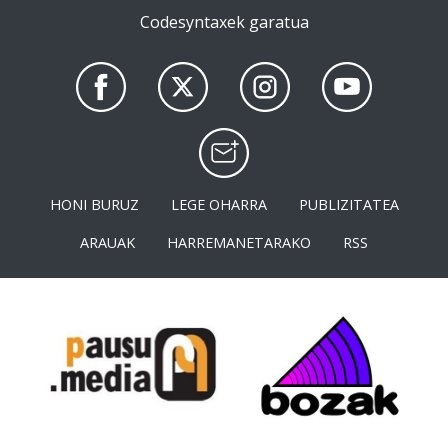
Codesyntaxek garatua
HONI BURUZ
LEGE OHARRA
PUBLIZITATEA
ARAUAK
HARREMANETARAKO
RSS