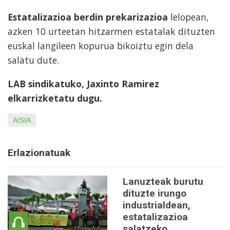
Estatalizazioa berdin prekarizazioa
lelopean,
azken 10 urteetan hitzarmen estatalak dituzten
euskal langileen kopurua bikoiztu egin dela
salatu dute.
LAB sindikatuko, Jaxinto Ramirez
elkarrizketatu dugu.
AISIA
Erlazionatuak
Lanuzteak burutu
dituzte irungo
industrialdean,
estatalizazioa
salatzeko