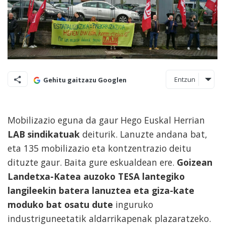
Entzun
Gehitu gaitzazu Googlen
Mobilizazio eguna da gaur Hego Euskal Herrian
LAB sindikatuak
deiturik. Lanuzte andana bat,
eta 135 mobilizazio eta kontzentrazio deitu
dituzte gaur. Baita gure eskualdean ere.
Goizean
Landetxa-Katea auzoko TESA lantegiko
langileekin batera lanuztea eta giza-kate
moduko bat osatu dute
inguruko
industriguneetatik aldarrikapenak plazaratzeko.