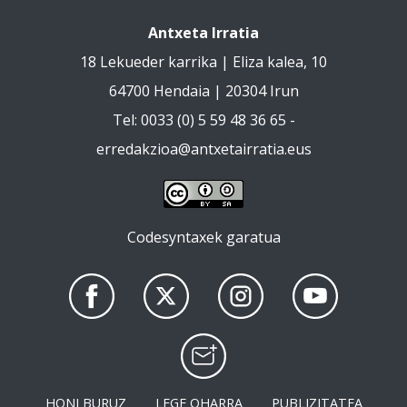
Antxeta Irratia
18 Lekueder karrika | Eliza kalea, 10
64700 Hendaia | 20304 Irun
Tel: 0033 (0) 5 59 48 36 65 -
erredakzioa@antxetairratia.eus
Codesyntaxek garatua
HONI BURUZ
LEGE OHARRA
PUBLIZITATEA