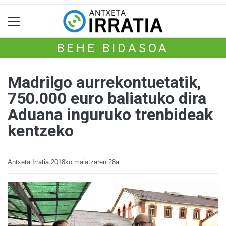
BEHE BIDASOA
Madrilgo aurrekontuetatik,
750.000 euro baliatuko dira
Aduana inguruko trenbideak
kentzeko
Antxeta Irratia
2018ko maiatzaren 28a