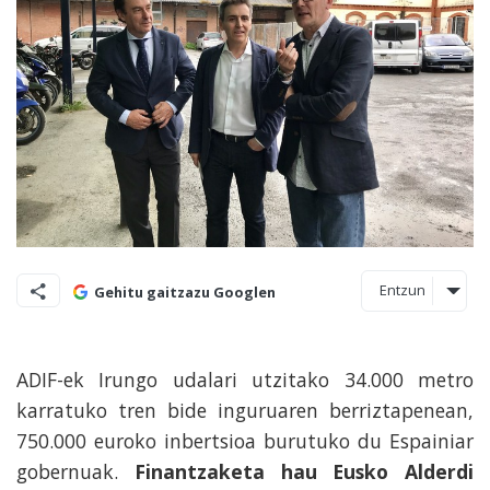
Entzun
Gehitu gaitzazu Googlen
ADIF-ek Irungo udalari utzitako 34.000 metro
karratuko tren bide inguruaren berriztapenean,
750.000 euroko inbertsioa burutuko du Espainiar
gobernuak.
Finantzaketa hau Eusko Alderdi