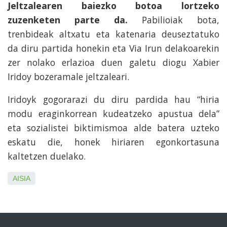
Jeltzalearen baiezko botoa lortzeko
zuzenketen parte da.
Pabilioiak bota,
trenbideak altxatu eta katenaria deuseztatuko
da diru partida honekin eta Via Irun delakoarekin
zer nolako erlazioa duen galetu diogu Xabier
Iridoy bozeramale jeltzaleari.
Iridoyk gogorarazi du diru pardida hau “hiria
modu eraginkorrean kudeatzeko apustua dela”
eta sozialistei biktimismoa alde batera uzteko
eskatu die, honek hiriaren egonkortasuna
kaltetzen duelako.
AISIA