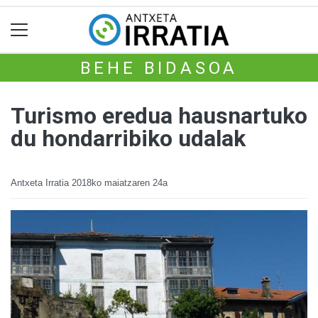
BEHE BIDASOA
Turismo eredua hausnartuko
du hondarribiko udalak
Antxeta Irratia
2018ko maiatzaren 24a