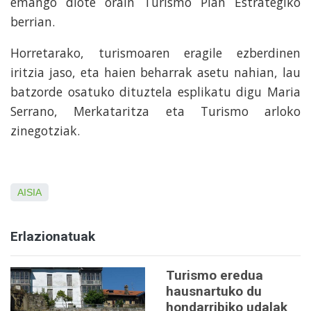
emango diote orain Turismo Plan Estrategiko
berrian.
Horretarako, turismoaren eragile ezberdinen
iritzia jaso, eta haien beharrak asetu nahian, lau
batzorde osatuko dituztela esplikatu digu Maria
Serrano, Merkataritza eta Turismo arloko
zinegotziak.
AISIA
Erlazionatuak
Turismo eredua
hausnartuko du
hondarribiko udalak