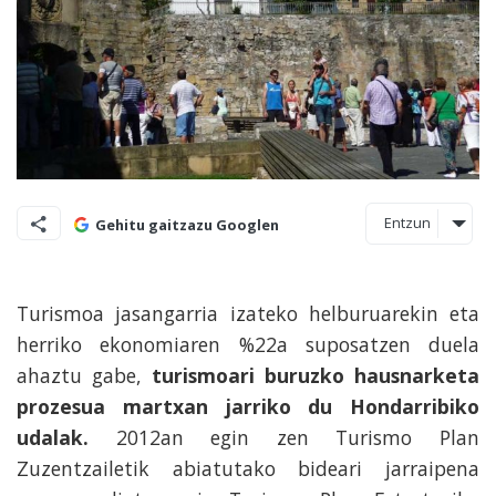
Entzun
Gehitu gaitzazu Googlen
Turismoa jasangarria izateko helburuarekin eta
herriko ekonomiaren %22a suposatzen duela
ahaztu gabe,
turismoari buruzko hausnarketa
prozesua martxan jarriko du Hondarribiko
udalak.
2012an egin zen Turismo Plan
Zuzentzailetik abiatutako bideari jarraipena