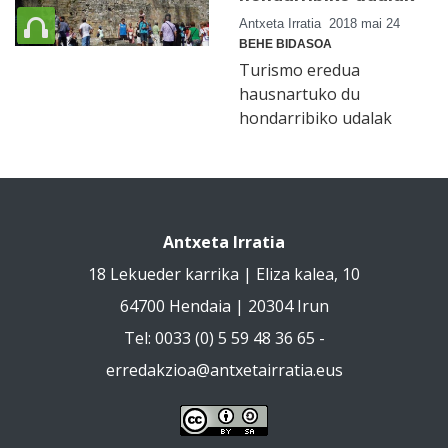
Antxeta Irratia
2018 mai 24
BEHE BIDASOA
Turismo eredua
hausnartuko du
hondarribiko udalak
Antxeta Irratia
18 Lekueder karrika | Eliza kalea, 10
64700 Hendaia | 20304 Irun
Tel: 0033 (0) 5 59 48 36 65 -
erredakzioa@antxetairratia.eus