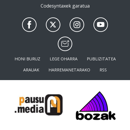
Codesyntaxek garatua
HONI BURUZ
LEGE OHARRA
PUBLIZITATEA
ARAUAK
HARREMANETARAKO
RSS