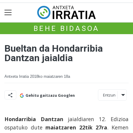
BEHE BIDASOA
Bueltan da Hondarribia
Dantzan jaialdia
Antxeta Irratia
2018ko maiatzaren 18a
Entzun
Gehitu gaitzazu Googlen
Hondarribia Dantzan
jaialdiaren 12. Edizioa
ospatuko dute
maiatzaren 22tik 27ra
. Kemen