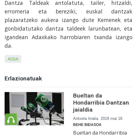
Dantza Taldeak antolatuta, tailer, hitzaldi,
erromeria eta bereziki, euskal dantzak
plazaratzeko aukera izango dute Kemenek eta
gonbidatutako dantza taldeek larunbatean, eta
igandean Adaxkako harrobiaren txanda izango
da.
AISIA
Erlazionatuak
Bueltan da
Hondarribia Dantzan
jaialdia
Antxeta Irratia
2018 mai 18
BEHE BIDASOA
Bueltan da Hondarribia