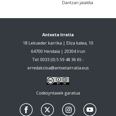
Dantzan jaialdia
Antxeta Irratia
18 Lekueder karrika | Eliza kalea, 10
64700 Hendaia | 20304 Irun
Tel: 0033 (0) 5 59 48 36 65 -
erredakzioa@antxetairratia.eus
Codesyntaxek garatua