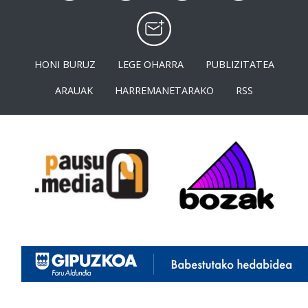
HONI BURUZ
LEGE OHARRA
PUBLIZITATEA
ARAUAK
HARREMANETARAKO
RSS