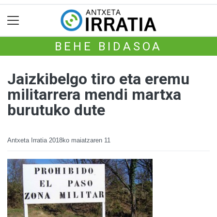
BEHE BIDASOA
Jaizkibelgo tiro eta eremu
militarrera mendi martxa
burutuko dute
Antxeta Irratia
2018ko maiatzaren 11