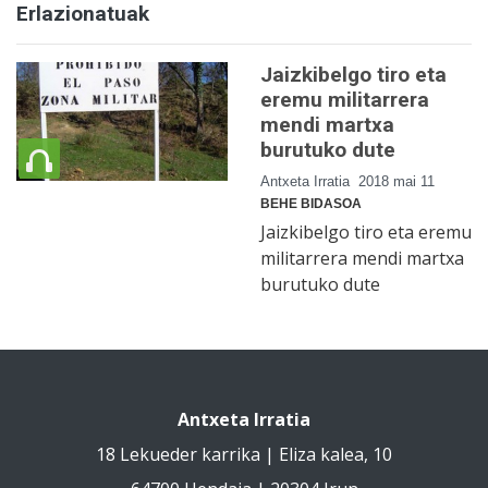
Erlazionatuak
Jaizkibelgo tiro eta
eremu militarrera
mendi martxa
burutuko dute
Antxeta Irratia
2018 mai 11
BEHE BIDASOA
Jaizkibelgo tiro eta eremu
militarrera mendi martxa
burutuko dute
Antxeta Irratia
18 Lekueder karrika | Eliza kalea, 10