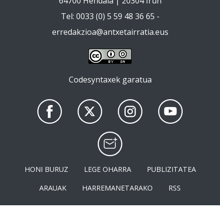
64700 Hendaia | 20304 Irun
Tel: 0033 (0) 5 59 48 36 65 -
erredakzioa@antxetairratia.eus
Codesyntaxek garatua
HONI BURUZ
LEGE OHARRA
PUBLIZITATEA
ARAUAK
HARREMANETARAKO
RSS