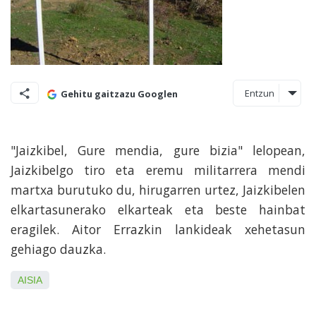
Entzun
Gehitu gaitzazu Googlen
"Jaizkibel, Gure mendia, gure bizia" lelopean,
Jaizkibelgo tiro eta eremu militarrera mendi
martxa burutuko du, hirugarren urtez, Jaizkibelen
elkartasunerako elkarteak eta beste hainbat
eragilek. Aitor Errazkin lankideak xehetasun
gehiago dauzka.
AISIA