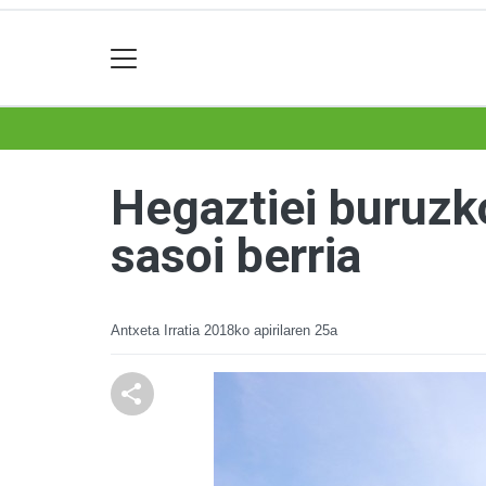
Hegaztiei buruzko 
sasoi berria
Antxeta Irratia
2018ko apirilaren 25a