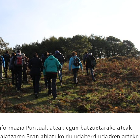
Informazio Puntuak ateak egun batzuetarako ateak
aiatzaren 5ean abiatuko du udaberri-udazken arteko