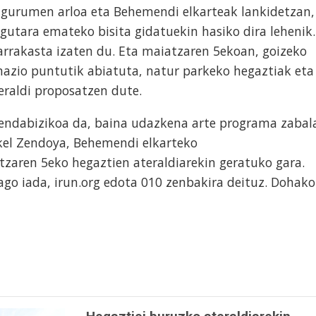
Ingurumen arloa eta Behemendi elkarteak lankidetzan,
gutara emateko bisita gidatuekin hasiko dira lehenik.
arrakasta izaten du. Eta maiatzaren 5ekoan, goizeko
mazio puntutik abiatuta, natur parkeko hegaztiak eta
eraldi proposatzen dute.
hendabizikoa da, baina udazkena arte programa zabal
ikel Zendoya, Behemendi elkarteko
zaren 5eko hegaztien ateraldiarekin geratuko gara.
go iada, irun.org edota 010 zenbakira deituz. Dohako