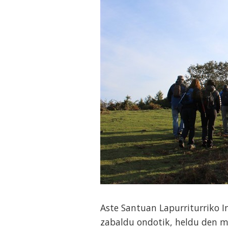
Aste Santuan Lapurriturriko 
zabaldu ondotik, heldu den m