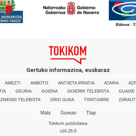
<
Gertuko informazioa, euskaraz
AMEZTI
ANBOTO
ANTXETA IRRATIA
ATARIA
AZP
TIA
GEURIA
GOIENA
GOIERRI TELEBISTA
GUAIXE
IZMENDI TELEBISTA
ORIO GUKA
TXINTXARRI
ZARAUT
Matx
Gurean
Ttap
Tokikom publizitatea
v16.25.0