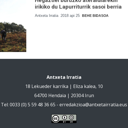
Hegaztiei buruzko ateraldiarekin
irikiko du Lapurriturrik sasoi berria
Antxeta Irratia
2018 api 25
BEHE BIDASOA
Antxeta Irratia
18 Lekueder karrika | Eliza kalea, 10
64700 Hendaia | 20304 Irun
Tel: 0033 (0) 5 59 48 36 65 -
erredakzioa@antxetairratia.eus