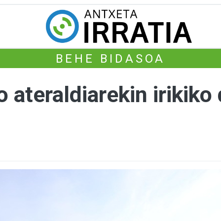
BEHE BIDASOA
ateraldiarekin irikiko 