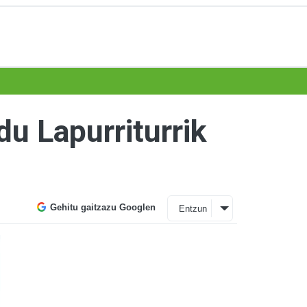
du Lapurriturrik
Gehitu gaitzazu Googlen
Entzun