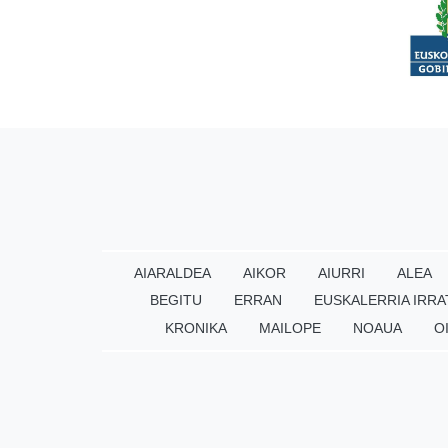
AIARALDEA
AIKOR
AIURRI
ALEA
BEGITU
ERRAN
EUSKALERRIA IRRA
KRONIKA
MAILOPE
NOAUA
O