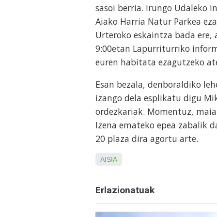
sasoi berria. Irungo Udaleko 
Aiako Harria Natur Parkea eza
Urteroko eskaintza bada ere, 
9:00etan Lapurriturriko infor
euren habitata ezagutzeko at
Esan bezala, denboraldiko le
izango dela esplikatu digu M
ordezkariak. Momentuz, maiat
Izena emateko epea zabalik da
20 plaza dira agortu arte.
AISIA
Erlazionatuak