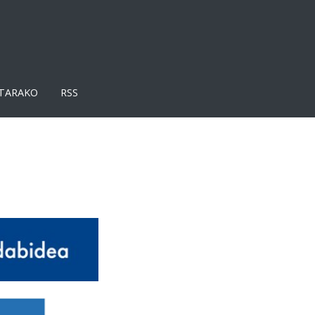
TARAKO
RSS