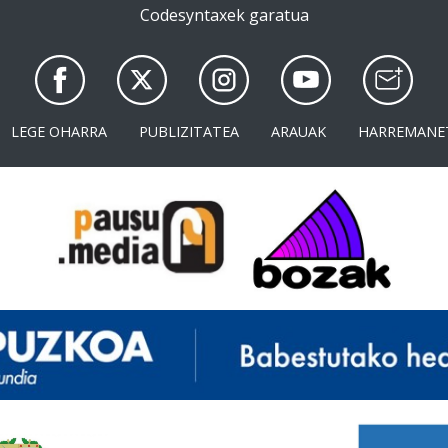
Codesyntaxek garatua
LEGE OHARRA
PUBLIZITATEA
ARAUAK
HARREMANE