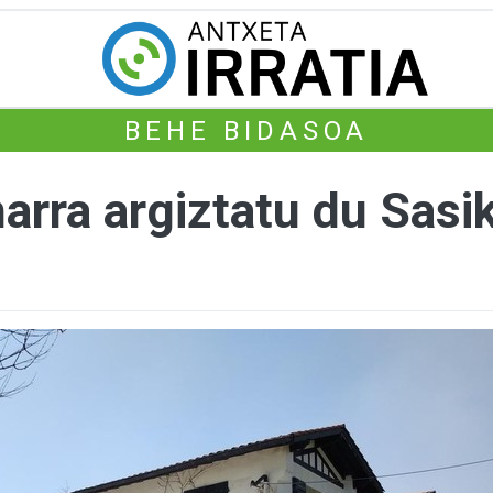
BEHE BIDASOA
arra argiztatu du Sasi