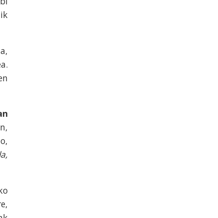
bi
ik
a,
a.
en
an
n,
o,
a,
ko
e,
ak