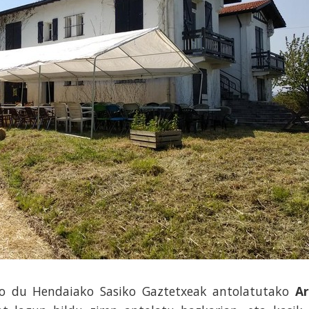
aso du Hendaiako Sasiko Gaztetxeak antolatutako
Ar