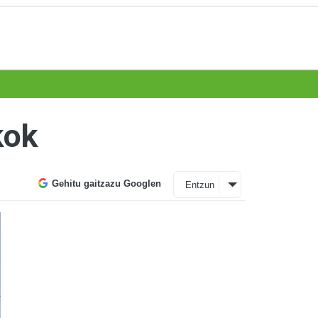
kok
Gehitu gaitzazu Googlen
Entzun