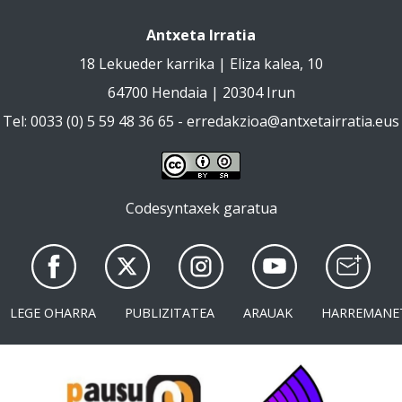
Antxeta Irratia
18 Lekueder karrika | Eliza kalea, 10
64700 Hendaia | 20304 Irun
Tel: 0033 (0) 5 59 48 36 65 -
erredakzioa@antxetairratia.eus
Codesyntaxek garatua
LEGE OHARRA
PUBLIZITATEA
ARAUAK
HARREMANE