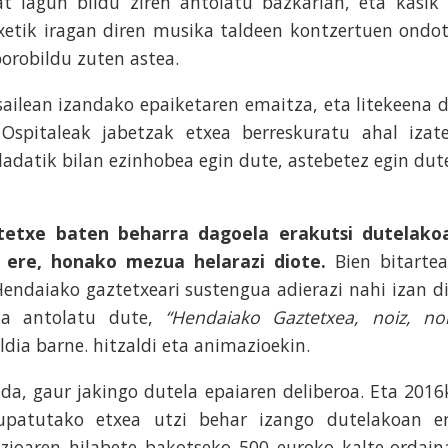
t lagun bildu ziren antolatu bazkarian, eta kasik 
etik iragan diren musika taldeen kontzertuen ondot
borobildu zuten astea.
ailean izandako epaiketaren emaitza, eta litekeena d
 Ospitaleak jabetzak etxea berreskuratu ahal izate
adatik bilan ezinhobea egin dute, astebetez egin dut
tetxe baten beharra dagoela erakutsi dutelako
i ere, honako mezua helarazi diote.
Bien bitartea
ndaiako gaztetxeari sustengua adierazi nahi izan di
dia antolatu dute,
“Hendaiako Gaztetxea, noiz, nol
dia barne. hitzaldi eta animazioekin.
da, gaur jakingo dutela epaiaren deliberoa. Eta 2016
upatutako etxea utzi behar izango dutelakoan er
zioaren hilabete bakotseko 500 euroko kalte-ordain