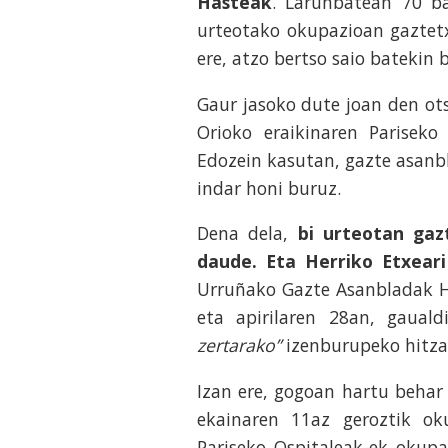
Hasteak
. Larunbatean 70 ba
urteotako okupazioan gaztetx
ere, atzo bertso saio batekin 
Gaur jasoko dute joan den ots
Orioko eraikinaren Pariseko
Edozein kasutan, gazte asanbl
indar honi buruz.
Dena dela,
bi urteotan gaz
daude. Eta Herriko Etxear
Urruñako Gazte Asanbladak He
eta apirilaren 28an, gaual
zertarako”
izenburupeko hitzal
Izan ere, gogoan hartu behar 
ekainaren 11az geroztik ok
Pariseko Ospitaleak-ek okupa