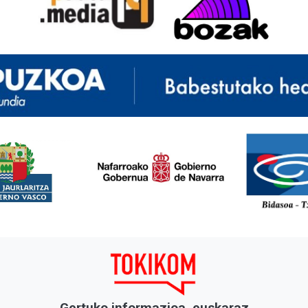
<
Gertuko informazioa, euskaraz