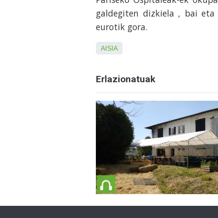
galdegiten dizkiela , bai et
eurotik gora.
AISIA
Erlazionatuak