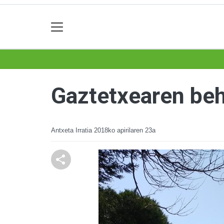
Gaztetxearen beh
Antxeta Irratia
2018ko apirilaren 23a