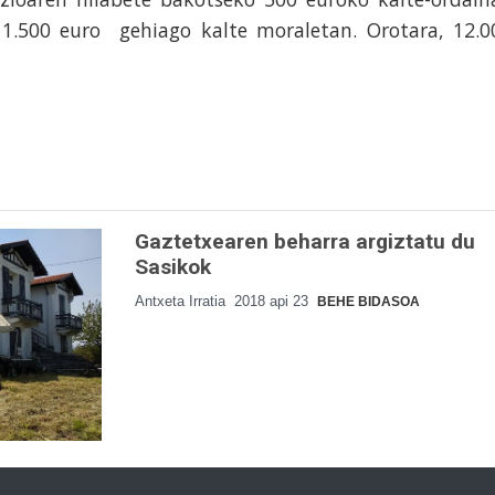
a 1.500 euro gehiago kalte moraletan. Orotara, 12.0
Gaztetxearen beharra argiztatu du
Sasikok
Antxeta Irratia
2018 api 23
BEHE BIDASOA