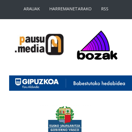
ARAUAK
HARREMANETARAKO
RSS
<