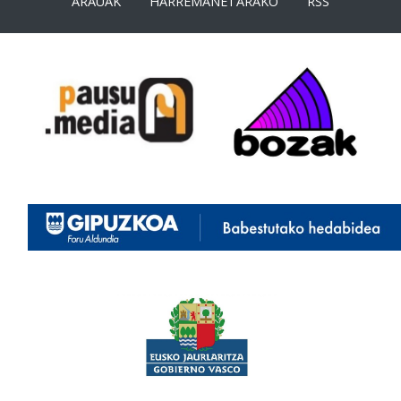
ARAUAK
HARREMANETARAKO
RSS
<