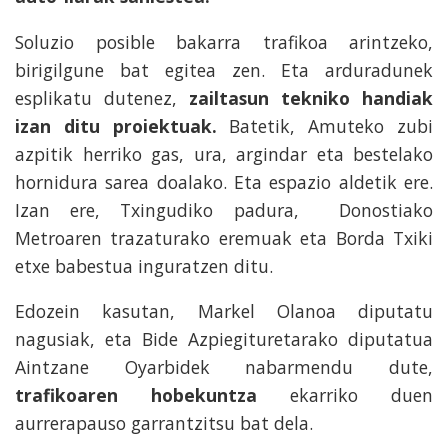
Soluzio posible bakarra trafikoa arintzeko,
birigilgune bat egitea zen. Eta arduradunek
esplikatu dutenez,
zailtasun tekniko handiak
izan ditu proiektuak.
Batetik, Amuteko zubi
azpitik herriko gas, ura, argindar eta bestelako
hornidura sarea doalako. Eta espazio aldetik ere.
Izan ere, Txingudiko padura, Donostiako
Metroaren trazaturako eremuak eta Borda Txiki
etxe babestua inguratzen ditu.
Edozein kasutan, Markel Olanoa diputatu
nagusiak, eta Bide Azpiegituretarako diputatua
Aintzane Oyarbidek nabarmendu dute,
trafikoaren hobekuntza
ekarriko duen
aurrerapauso garrantzitsu bat dela.