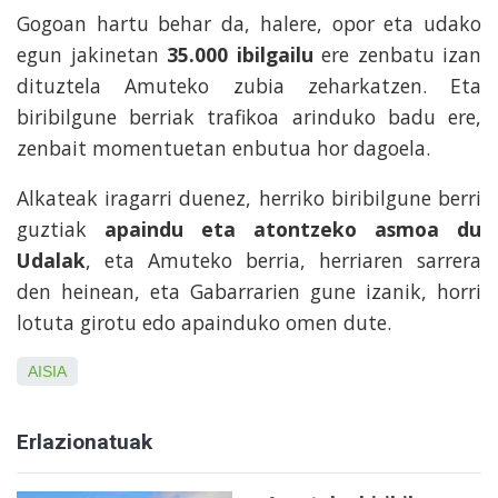
Gogoan hartu behar da, halere, opor eta udako
egun jakinetan
35.000 ibilgailu
ere zenbatu izan
dituztela Amuteko zubia zeharkatzen. Eta
biribilgune berriak trafikoa arinduko badu ere,
zenbait momentuetan enbutua hor dagoela.
Alkateak iragarri duenez, herriko biribilgune berri
guztiak
apaindu eta atontzeko asmoa du
Udalak
, eta Amuteko berria, herriaren sarrera
den heinean, eta Gabarrarien gune izanik, horri
lotuta girotu edo apainduko omen dute.
AISIA
Erlazionatuak