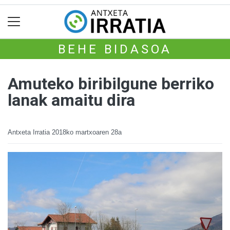
BEHE BIDASOA
Amuteko biribilgune berriko
lanak amaitu dira
Antxeta Irratia
2018ko martxoaren 28a