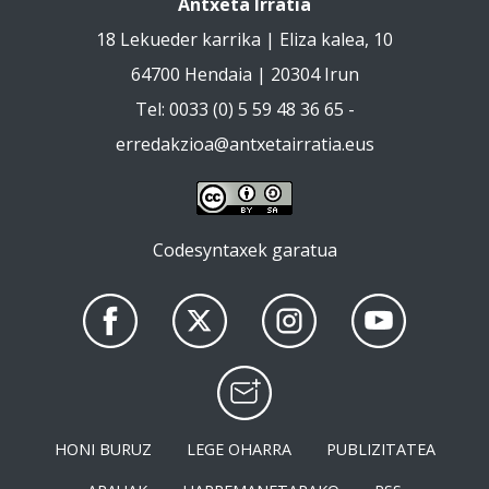
Antxeta Irratia
18 Lekueder karrika | Eliza kalea, 10
64700 Hendaia | 20304 Irun
Tel: 0033 (0) 5 59 48 36 65 -
erredakzioa@antxetairratia.eus
Codesyntaxek garatua
HONI BURUZ
LEGE OHARRA
PUBLIZITATEA