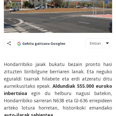
Entzun
Gehitu gaitzazu Googlen
Hondarribiko jaiak bukatu bezain pronto hasi
zituzten biribilgune berriaren lanak. Eta neguko
eguraldi txarrak hilabete eta erdi atzeratu ditu
aurreikusitako epeak.
Aldundiak 555.000 euroko
inbertsioa
egin du helburu nagusi batekin,
Hondarribiko sarreran N638 eta GI-636 errepideen
arteko lotura horretan, historikoki emandako
auto-ilarak sahiestea.