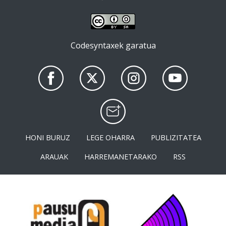
Codesyntaxek garatua
HONI BURUZ
LEGE OHARRA
PUBLIZITATEA
ARAUAK
HARREMANETARAKO
RSS