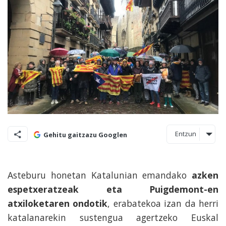
Entzun
Gehitu gaitzazu Googlen
Asteburu honetan Katalunian emandako
azken
espetxeratzeak eta Puigdemont-en
atxiloketaren ondotik
, erabatekoa izan da herri
katalanarekin sustengua agertzeko Euskal