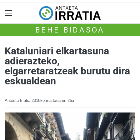
BEHE BIDASOA
Kataluniari elkartasuna
adierazteko,
elgarretaratzeak burutu dira
eskualdean
Antxeta Irratia
2018ko martxoaren 26a