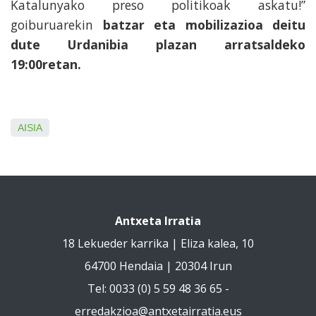
Katalunyako preso politikoak askatu!”
goiburuarekin
batzar eta mobilizazioa deitu
dute Urdanibia plazan arratsaldeko
19:00retan.
AISIA
Antxeta Irratia
18 Lekueder karrika | Eliza kalea, 10
64700 Hendaia | 20304 Irun
Tel: 0033 (0) 5 59 48 36 65 -
erredakzioa@antxetairratia.eus