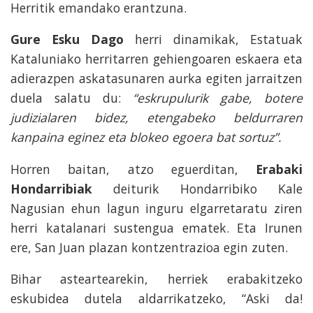
Herritik emandako erantzuna.
Gure Esku Dago
herri dinamikak, Estatuak
Kataluniako herritarren gehiengoaren eskaera eta
adierazpen askatasunaren aurka egiten jarraitzen
duela salatu du:
“eskrupulurik gabe, botere
judizialaren bidez, etengabeko beldurraren
kanpaina eginez eta blokeo egoera bat sortuz”.
Horren baitan, atzo eguerditan,
Erabaki
Hondarribiak
deiturik Hondarribiko Kale
Nagusian ehun lagun inguru elgarretaratu ziren
herri katalanari sustengua ematek. Eta Irunen
ere, San Juan plazan kontzentrazioa egin zuten.
Bihar asteartearekin, herriek erabakitzeko
eskubidea dutela aldarrikatzeko, “Aski da!