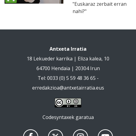
"Euskaraz zerbait erran
nahi?"
Antxeta Irratia
18 Lekueder karrika | Eliza kalea, 10
64700 Hendaia | 20304 Irun
Tel: 0033 (0) 5 59 48 36 65 -
erredakzioa@antxetairratia.eus
Codesyntaxek garatua