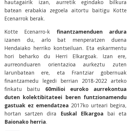
hautagairik izan, aurretik egindako bilkura
batean erabakia zegoela aitortu baitigu Kotte
Ecenarrok berak.
Kotte Ecenarro-k
finantzamenduen ardura
izanen du, arlo bat menperatzen duena
Hendaiako herriko kontseiluan. Eta eskarmentu
hori beharko du Herri Elkargoak. Izan ere,
aurreonduaren orientazioa aurkeztu zuten
larunbatean ere, eta Frantziar gobernuak
finantzamedu legedi berrian 2018-2022 arteko
finkatu baitu
60milioi euroko aurrekontua
duten kolektibitateei beren funtzionamendu
gastuak ez emendatzea
2017ko urteari begira,
hortan sartzen dira
Euskal Elkargoa
bai eta
Baionako herria
.