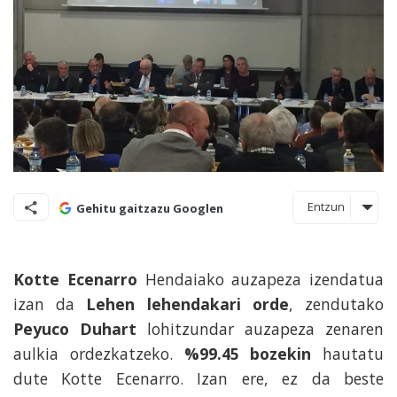
Entzun
Gehitu gaitzazu Googlen
Kotte Ecenarro
Hendaiako auzapeza izendatua
izan da
Lehen lehendakari orde
, zendutako
Peyuco Duhart
lohitzundar auzapeza zenaren
aulkia ordezkatzeko.
%99.45 bozekin
hautatu
dute Kotte Ecenarro. Izan ere, ez da beste