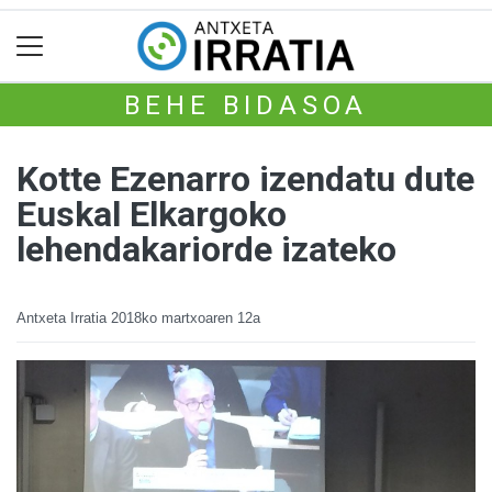
BEHE BIDASOA
Kotte Ezenarro izendatu dute
Euskal Elkargoko
lehendakariorde izateko
Antxeta Irratia
2018ko martxoaren 12a