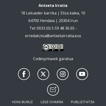
Antxeta Irratia
18 Lekueder karrika | Eliza kalea, 10
64700 Hendaia | 20304 Irun
Tel: 0033 (0) 5 59 48 36 65 -
erredakzioa@antxetairratia.eus
Codesyntaxek garatua
HONI BURUZ
LEGE OHARRA
PUBLIZITATEA