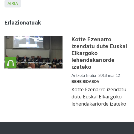
AISIA
Erlazionatuak
Kotte Ezenarro
izendatu dute Euskal
Elkargoko
lehendakariorde
izateko
Antxeta Irratia
2018 mar 12
BEHE BIDASOA
Kotte Ezenarro izendatu
dute Euskal Elkargoko
lehendakariorde izateko