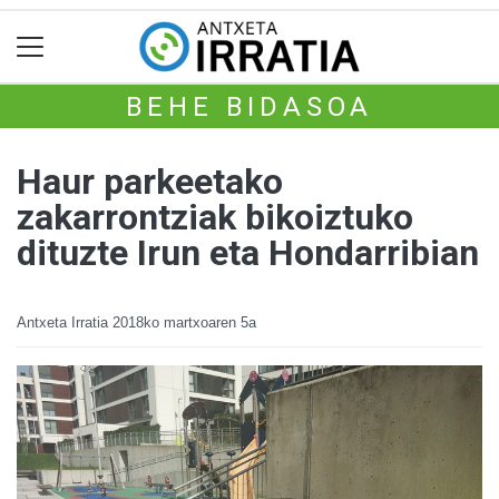
BEHE BIDASOA
Haur parkeetako
zakarrontziak bikoiztuko
dituzte Irun eta Hondarribian
Antxeta Irratia
2018ko martxoaren 5a