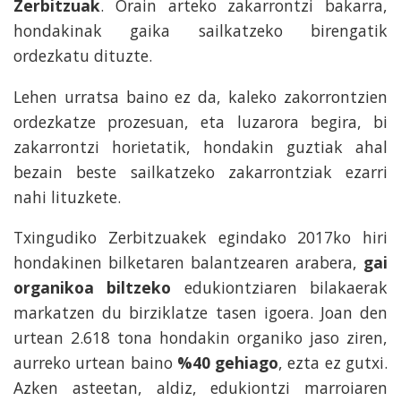
Zerbitzuak
. Orain arteko zakarrontzi bakarra,
hondakinak gaika sailkatzeko birengatik
ordezkatu dituzte.
Lehen urratsa baino ez da, kaleko zakorrontzien
ordezkatze prozesuan, eta luzarora begira, bi
zakarrontzi horietatik, hondakin guztiak ahal
bezain beste sailkatzeko zakarrontziak ezarri
nahi lituzkete.
Txingudiko Zerbitzuakek egindako 2017ko hiri
hondakinen bilketaren balantzearen arabera,
gai
organikoa biltzeko
edukiontziaren bilakaerak
markatzen du birziklatze tasen igoera. Joan den
urtean 2.618 tona hondakin organiko jaso ziren,
aurreko urtean baino
%40 gehiago
, ezta ez gutxi.
Azken asteetan, aldiz, edukiontzi marroiaren