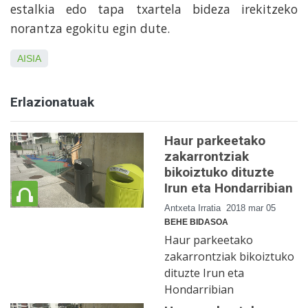
estalkia edo tapa txartela bideza irekitzeko
norantza egokitu egin dute.
AISIA
Erlazionatuak
Haur parkeetako
zakarrontziak
bikoiztuko dituzte
Irun eta Hondarribian
Antxeta Irratia
2018 mar 05
BEHE BIDASOA
Haur parkeetako
zakarrontziak bikoiztuko
dituzte Irun eta
Hondarribian