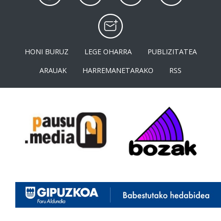
HONI BURUZ
LEGE OHARRA
PUBLIZITATEA
ARAUAK
HARREMANETARAKO
RSS