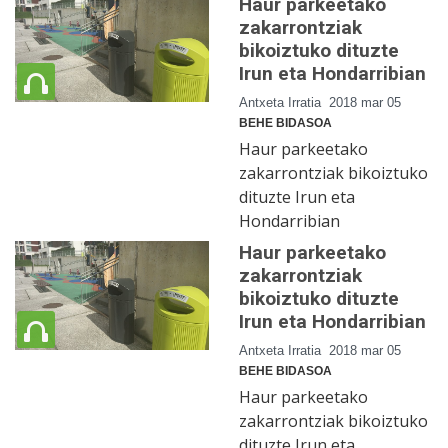
Haur parkeetako
zakarrontziak
bikoiztuko dituzte
Irun eta Hondarribian
Antxeta Irratia
2018 mar 05
BEHE BIDASOA
Haur parkeetako
zakarrontziak bikoiztuko
dituzte Irun eta
Hondarribian
Haur parkeetako
zakarrontziak
bikoiztuko dituzte
Irun eta Hondarribian
Antxeta Irratia
2018 mar 05
BEHE BIDASOA
Haur parkeetako
zakarrontziak bikoiztuko
dituzte Irun eta