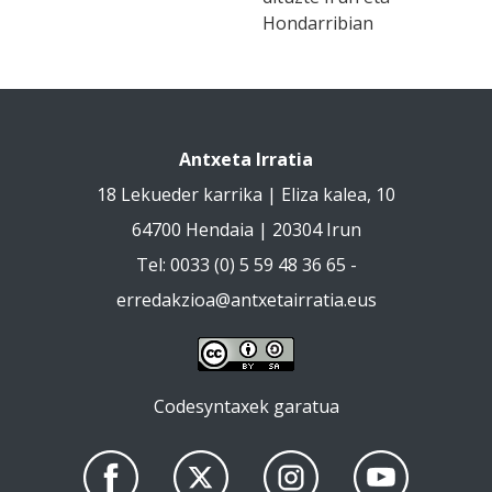
Hondarribian
Antxeta Irratia
18 Lekueder karrika | Eliza kalea, 10
64700 Hendaia | 20304 Irun
Tel: 0033 (0) 5 59 48 36 65 -
erredakzioa@antxetairratia.eus
Codesyntaxek garatua