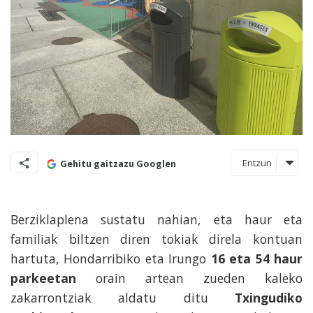
Entzun
Gehitu gaitzazu Googlen
Berziklaplena sustatu nahian, eta haur eta
familiak biltzen diren tokiak direla kontuan
hartuta, Hondarribiko eta Irungo
16 eta 54 haur
parkeetan
orain artean zueden kaleko
zakarrontziak aldatu ditu
Txingudiko