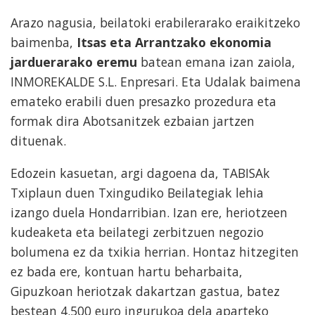
Arazo nagusia, beilatoki erabilerarako eraikitzeko
baimenba,
Itsas eta Arrantzako ekonomia
jarduerarako eremu
batean emana izan zaiola,
INMOREKALDE S.L. Enpresari. Eta Udalak baimena
emateko erabili duen presazko prozedura eta
formak dira Abotsanitzek ezbaian jartzen
dituenak.
Edozein kasuetan, argi dagoena da, TABISAk
Txiplaun duen Txingudiko Beilategiak lehia
izango duela Hondarribian. Izan ere, heriotzeen
kudeaketa eta beilategi zerbitzuen negozio
bolumena ez da txikia herrian. Hontaz hitzegiten
ez bada ere, kontuan hartu beharbaita,
Gipuzkoan heriotzak dakartzan gastua, batez
bestean 4.500 euro ingurukoa dela aparteko