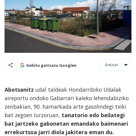
Entzun
Gehitu gaitzazu Googlen
Abotsanitz
udal taldeak Hondarribiko Udalak
aireportu ondoko Gabarrari kaleko lehendabiziko
zenbakian, 90. hamarkada arte gasolindegi txiki
bat zegoen lurzoruan,
tanatorio edo beilategi
bat jartzeko gabonetan emandako baimenari
errekurtsoa jarri diola jakitera eman du.