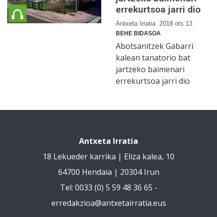
errekurtsoa jarri dio
Antxeta Irratia
2018 ots 13
BEHE BIDASOA
Abotsanitzek Gabarri
kalean tanatorio bat
jartzeko baimenari
errekurtsoa jarri dio
Antxeta Irratia
18 Lekueder karrika | Eliza kalea, 10
64700 Hendaia | 20304 Irun
Tel: 0033 (0) 5 59 48 36 65 -
erredakzioa@antxetairratia.eus