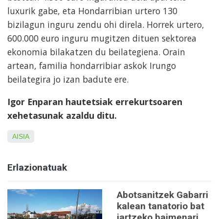
luxurik gabe, eta Hondarribian urtero 130
bizilagun inguru zendu ohi direla. Horrek urtero,
600.000 euro inguru mugitzen dituen sektorea
ekonomia bilakatzen du beilategiena. Orain
artean, familia hondarribiar askok Irungo
beilategira jo izan badute ere.
Igor Enparan hautetsiak errekurtsoaren
xehetasunak azaldu ditu.
AISIA
Erlazionatuak
Abotsanitzek Gabarri
kalean tanatorio bat
jartzeko baimenari