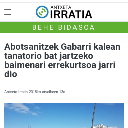
BEHE BIDASOA
Abotsanitzek Gabarri kalean
tanatorio bat jartzeko
baimenari errekurtsoa jarri
dio
Antxeta Irratia
2018ko otsailaren 13a