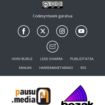
Codesyntaxek garatua
HONI BURUZ
LEGE OHARRA
PUBLIZITATEA
ARAUAK
HARREMANETARAKO
RSS