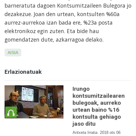
barneratuta dagoen Kontsumitzaileen Bulegora jo
dezakezue. Joan den urtean, kontsulten %60a
aurrez-aurrekoa izan bada ere, %23a posta
elektronikoz egin zuten. Eta bide hau
gomendatzen dute, azkarragoa delako.
AISIA
Erlazionatuak
Irungo
kontsumitzailearen
bulegoak, aurreko
urtean baino %16
kontsulta gehiago
jaso ditu
Antxeta Irratia
2018 ots 06