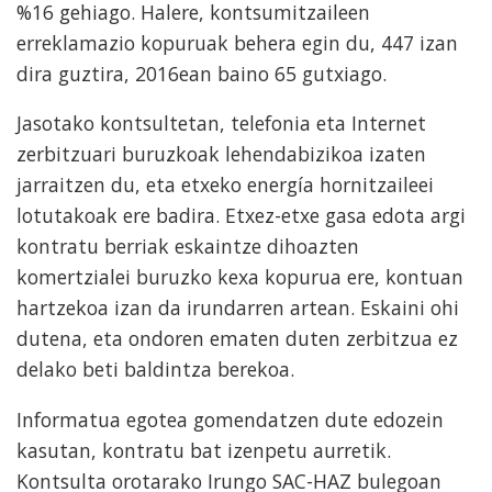
%16 gehiago. Halere, kontsumitzaileen
erreklamazio kopuruak behera egin du, 447 izan
dira guztira, 2016ean baino 65 gutxiago.
Jasotako kontsultetan, telefonia eta Internet
zerbitzuari buruzkoak lehendabizikoa izaten
jarraitzen du, eta etxeko energía hornitzaileei
lotutakoak ere badira. Etxez-etxe gasa edota argi
kontratu berriak eskaintze dihoazten
komertzialei buruzko kexa kopurua ere, kontuan
hartzekoa izan da irundarren artean. Eskaini ohi
dutena, eta ondoren ematen duten zerbitzua ez
delako beti baldintza berekoa.
Informatua egotea gomendatzen dute edozein
kasutan, kontratu bat izenpetu aurretik.
Kontsulta orotarako Irungo SAC-HAZ bulegoan