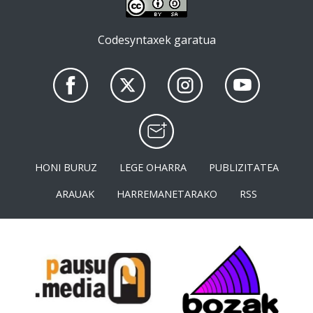
Codesyntaxek garatua
HONI BURUZ
LEGE OHARRA
PUBLIZITATEA
ARAUAK
HARREMANETARAKO
RSS