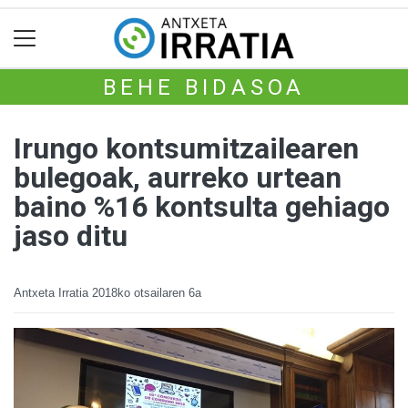
BEHE BIDASOA
Irungo kontsumitzailearen
bulegoak, aurreko urtean
baino %16 kontsulta gehiago
jaso ditu
Antxeta Irratia
2018ko otsailaren 6a