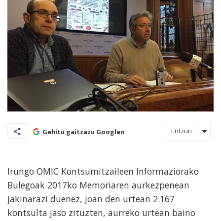
Entzun
Gehitu gaitzazu Googlen
Irungo OMIC Kontsumitzaileen Informaziorako
Bulegoak 2017ko Memoriaren aurkezpenean
jakinarazi duenez, joan den urtean 2.167
kontsulta jaso zituzten, aurreko urtean baino