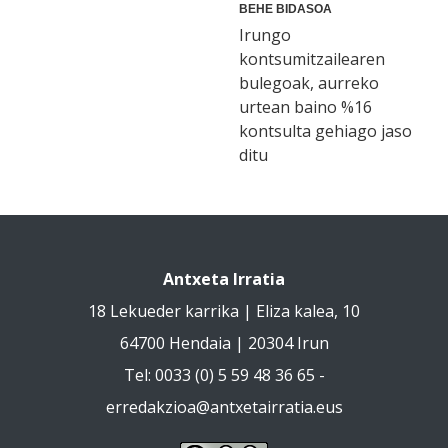
BEHE BIDASOA
Irungo
kontsumitzailearen
bulegoak, aurreko
urtean baino %16
kontsulta gehiago jaso
ditu
Antxeta Irratia
18 Lekueder karrika | Eliza kalea, 10
64700 Hendaia | 20304 Irun
Tel: 0033 (0) 5 59 48 36 65 -
erredakzioa@antxetairratia.eus