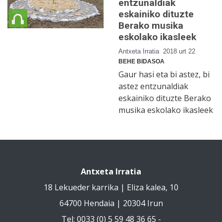
entzunaldiak
eskainiko dituzte
Berako musika
eskolako ikasleek
Antxeta Irratia
2018 urt 22
BEHE BIDASOA
Gaur hasi eta bi astez, bi
astez entzunaldiak
eskainiko dituzte Berako
musika eskolako ikasleek
Antxeta Irratia
18 Lekueder karrika | Eliza kalea, 10
64700 Hendaia | 20304 Irun
Tel: 0033 (0) 5 59 48 36 65 -