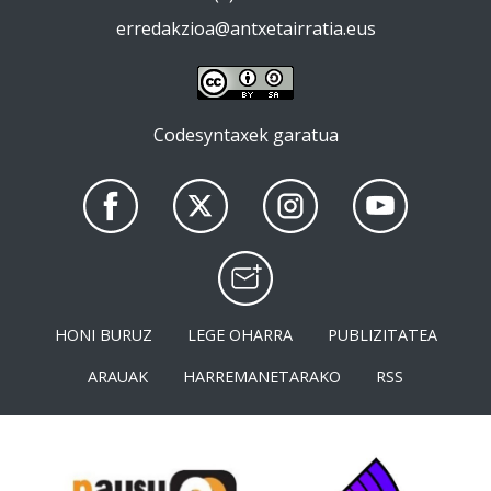
erredakzioa@antxetairratia.eus
Codesyntaxek garatua
HONI BURUZ
LEGE OHARRA
PUBLIZITATEA
ARAUAK
HARREMANETARAKO
RSS