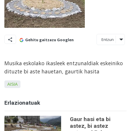
Entzun
Gehitu gaitzazu Googlen
Musika eskolako ikasleek entzunaldiak eskeiniko
dituzte bi aste hauetan, gaurtik hasita
AISIA
Erlazionatuak
Gaur hasi eta bi
astez, bi astez