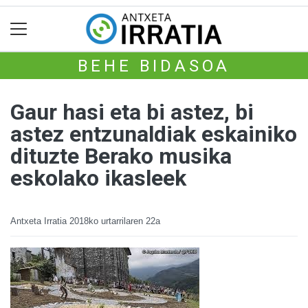
BEHE BIDASOA
Gaur hasi eta bi astez, bi
astez entzunaldiak eskainiko
dituzte Berako musika
eskolako ikasleek
Antxeta Irratia
2018ko urtarrilaren 22a