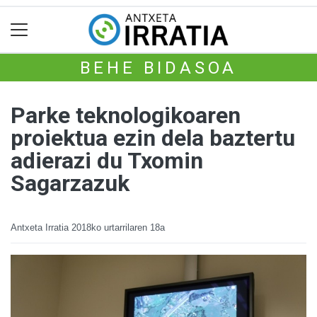
BEHE BIDASOA
Parke teknologikoaren
proiektua ezin dela baztertu
adierazi du Txomin
Sagarzazuk
Antxeta Irratia
2018ko urtarrilaren 18a