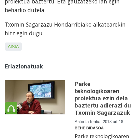
proiektua baztertu. Eta gauzatzeko lan egin
beharko dutela.
Txomin Sagarzazu Hondarribiako alkatearekin
hitz egin dugu
AISIA
Erlazionatuak
Parke
teknologikoaren
proiektua ezin dela
baztertu adierazi du
Txomin Sagarzazuk
Antxeta Irratia
2018 urt 18
BEHE BIDASOA
Parke teknologikoaren