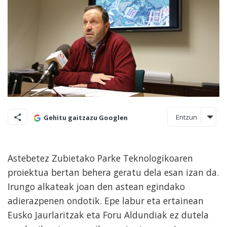
Entzun
Gehitu gaitzazu Googlen
Astebetez Zubietako Parke Teknologikoaren
proiektua bertan behera geratu dela esan izan da.
Irungo alkateak joan den astean egindako
adierazpenen ondotik. Epe labur eta ertainean
Eusko Jaurlaritzak eta Foru Aldundiak ez dutela