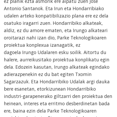
ez planik ezta asmorik ere aipatu zuen Jose
Antonio Santanok. Eta Irun eta Hondarribiako
udalen arteko konpatibilizazio plana ere ez dela
osatuko iragarri zuen. Hondarribiko alkateak,
aldiz, ez du amore ematen, eta Irungo alkateari
oroitarazi nahi izan dio, Parke Teknologikoaren
proiektua konplexua izanagatik, ez
dagoela Irungo Udalaren esku soilik. Aitortu du
halere, aurreikusitako proiektua konplikatu egin
dela. Edozein kasutan, Irungo alkateak egindako
adierazpenekin ez du bat egiten Txomin
Sagarzazuk. Eta Hondarribiko Udalak argi dauka
bere esanetan, etorkizunean Hondarribiko
industri-garapenerako giltzarri den proiektua den
heinean, interes eta erritmo desberdinetan bada
ere, baina ezin dela Parke Teknologikoaren