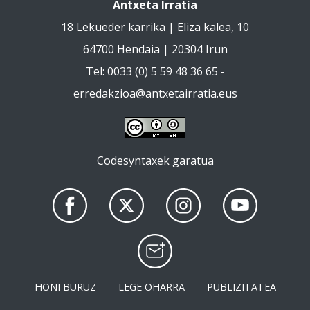
Antxeta Irratia
18 Lekueder karrika | Eliza kalea, 10
64700 Hendaia | 20304 Irun
Tel: 0033 (0) 5 59 48 36 65 -
erredakzioa@antxetairratia.eus
Codesyntaxek garatua
HONI BURUZ
LEGE OHARRA
PUBLIZITATEA