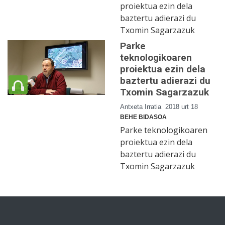
proiektua ezin dela
baztertu adierazi du
Txomin Sagarzazuk
Parke
teknologikoaren
proiektua ezin dela
baztertu adierazi du
Txomin Sagarzazuk
Antxeta Irratia
2018 urt 18
BEHE BIDASOA
Parke teknologikoaren
proiektua ezin dela
baztertu adierazi du
Txomin Sagarzazuk