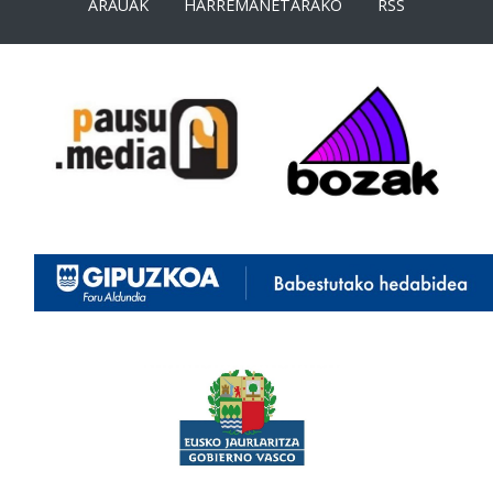
ARAUAK
HARREMANETARAKO
RSS
<