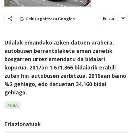
Entzun
Gehitu gaitzazu Googlen
Udalak emandako azken datuen arabera,
autobusen berrantolaketa eman zenetik
bosgarren urtez emendatu da bidaiari
kopurua. 2017an 1.671.366 bidaiarik erabili
zuten hiri autobusen zerbitzua, 2016ean baino
%2 gehiago, edo datuetan 34.160 bidai
gehiago.
AISIA
Erlazionatuak