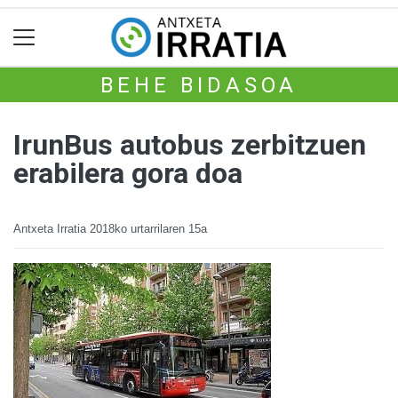
BEHE BIDASOA
IrunBus autobus zerbitzuen
erabilera gora doa
Antxeta Irratia
2018ko urtarrilaren 15a