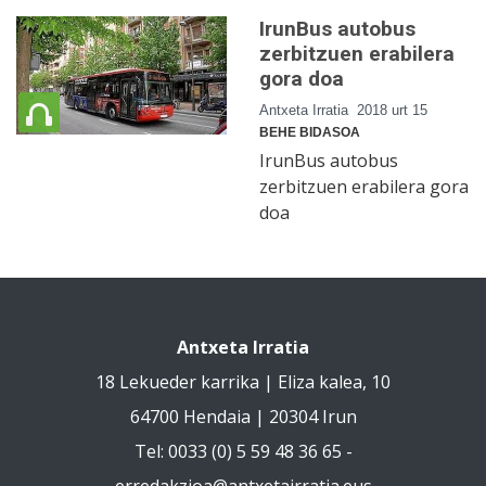
IrunBus autobus
zerbitzuen erabilera
gora doa
Antxeta Irratia
2018 urt 15
BEHE BIDASOA
IrunBus autobus
zerbitzuen erabilera gora
doa
Antxeta Irratia
18 Lekueder karrika | Eliza kalea, 10
64700 Hendaia | 20304 Irun
Tel: 0033 (0) 5 59 48 36 65 -
erredakzioa@antxetairratia.eus