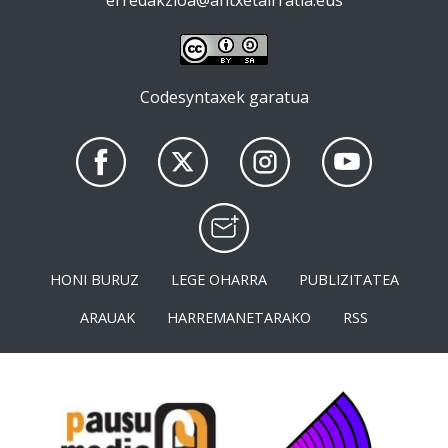
Codesyntaxek garatua
HONI BURUZ
LEGE OHARRA
PUBLIZITATEA
ARAUAK
HARREMANETARAKO
RSS