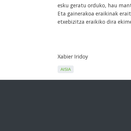
esku geratu orduko, hau mant
Eta gainerakoa eraikinak erai
etxebizitza eraikiko dira eki
Xabier Iridoy
AISIA