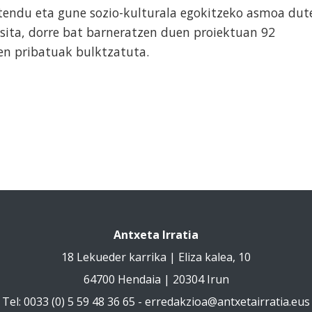
endu eta gune sozio-kulturala egokitzeko asmoa dut
tsita, dorre bat barneratzen duen proiektuan 92
men pribatuak bulktzatuta.
Antxeta Irratia
18 Lekueder karrika | Eliza kalea, 10
64700 Hendaia | 20304 Irun
Tel: 0033 (0) 5 59 48 36 65 -
erredakzioa@antxetairratia.eus