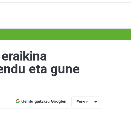
 eraikina
endu eta gune
Gehitu gaitzazu Googlen
Entzun