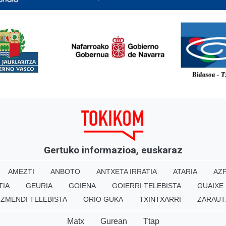
<
Gertuko informazioa, euskaraz
AMEZTI
ANBOTO
ANTXETA IRRATIA
ATARIA
AZP
TIA
GEURIA
GOIENA
GOIERRI TELEBISTA
GUAIXE
IZMENDI TELEBISTA
ORIO GUKA
TXINTXARRI
ZARAUT
Matx
Gurean
Ttap