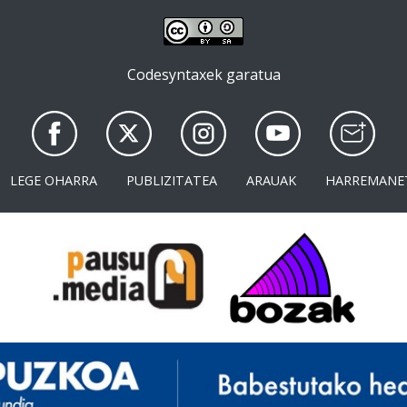
Codesyntaxek garatua
LEGE OHARRA
PUBLIZITATEA
ARAUAK
HARREMANE