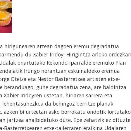
eta hirigunearen artean dagoen eremu degradatua
armendu du Xabier Iridoy, Hirigintza arloko ordezkar
n Udalak onartutako Rekondo-Iparralde eremuko Plan
Hendaiatik Irungo norantzan eskuinaldeko eremua
Jorge Oteiza eta Nestor Basterretxea artisten etxe-
rte beranduago, gune degradatua zena, are baldintza
 Xabier Iridoyren ustetan, hiriaren sarrera eta
, lehentasunezkoa da behingoz berritze planak
, azken bi urteetan asko borrokatu ondotik lortutako
an jartzea ahalbidetuko dute. Epe zehatzik ez dituzte
Basterretxearen etxe-tailerraren eraikina Udalaren