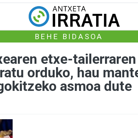
BEHE BIDASOA
earen etxe-tailerraren
ratu orduko, hau mant
egokitzeko asmoa dute