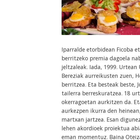
Iparralde etorbidean Ficoba 
berritzeko premia dagoela nab
jeltzaleak. Iada, 1999. Urtea
Bereziak aurreikusten zuen, 
berritzea. Eta besteak beste, 
tailerra berreskuratzea. 18 u
okerragoetan aurkitzen da. Eta
aurkezpen ikurra den heinean
martxan jartzea. Esan digunez
lehen akordioek proiektua abi
eman momentuz. Baina Oteiza-