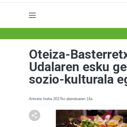
Oteiza-Basterretx
Udalaren esku ge
sozio-kulturala 
Antxeta Irratia
2017ko abenduaren 14a