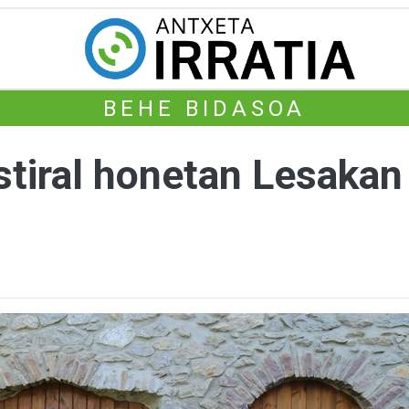
BEHE BIDASOA
stiral honetan Lesak