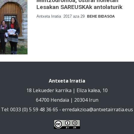
Mintzodromoa, ostiral honetan
Lesakan SAREUSKAk antolaturik
Antxeta Irratia
2017 aza 29
BEHE BIDASOA
Antxeta Irratia
18 Lekueder karrika | Eliza kalea, 10
64700 Hendaia | 20304 Irun
Tel: 0033 (0) 5 59 48 36 65 -
erredakzioa@antxetairratia.eus