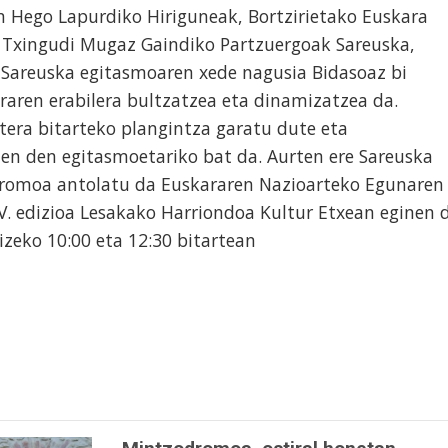
n Hego Lapurdiko Hiriguneak, Bortzirietako Euskara
Txingudi Mugaz Gaindiko Partzuergoak Sareuska,
. Sareuska egitasmoaren xede nagusia Bidasoaz bi
aren erabilera bultzatzea eta dinamizatzea da.
tera bitarteko plangintza garatu dute eta
n den egitasmoetariko bat da. Aurten ere Sareuska
romoa antolatu da Euskararen Nazioarteko Egunaren
V. edizioa Lesakako Harriondoa Kultur Etxean eginen 
izeko 10:00 eta 12:30 bitartean