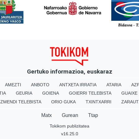
<
Gertuko informazioa, euskaraz
AMEZTI
ANBOTO
ANTXETA IRRATIA
ATARIA
AZP
TIA
GEURIA
GOIENA
GOIERRI TELEBISTA
GUAIXE
IZMENDI TELEBISTA
ORIO GUKA
TXINTXARRI
ZARAUT
Matx
Gurean
Ttap
Tokikom publizitatea
v16.25.0