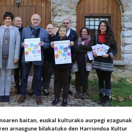
moaren baitan, euskal kulturako aurpegi ezagunak
aren arnasgune bilakatuko den Harriondoa Kultur