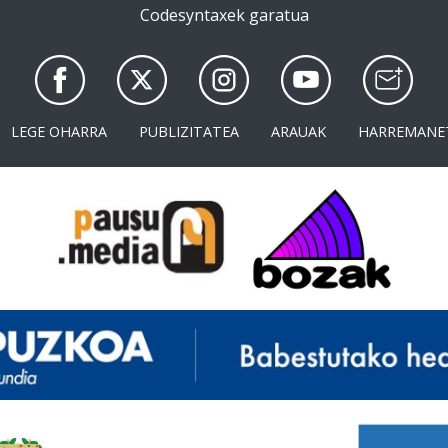
Codesyntaxek garatua
LEGE OHARRA
PUBLIZITATEA
ARAUAK
HARREMANE