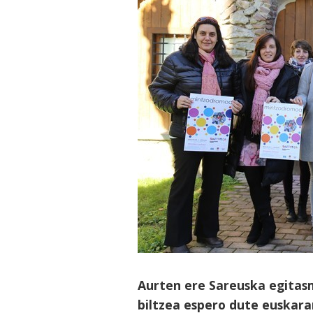
Aurten ere Sareuska egitas
biltzea espero dute euskar