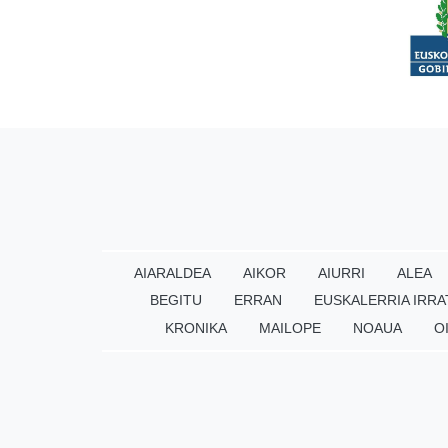
AIARALDEA
AIKOR
AIURRI
ALEA
BEGITU
ERRAN
EUSKALERRIA IRRA
KRONIKA
MAILOPE
NOAUA
O