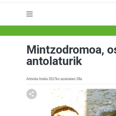
Mintzodromoa, o
antolaturik
Antxeta Irratia
2017ko azaroaren 29a