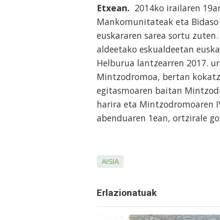
Etxean.
2014ko irailaren 19a
Mankomunitateak eta Bidaso 
euskararen sarea sortu zuten
aldeetako eskualdeetan euskar
Helburua lantzearren 2017. ur
Mintzodromoa, bertan kokatze
egitasmoaren baitan Mintzod
harira eta Mintzodromoaren I
abenduaren 1ean, ortzirale go
AISIA
Erlazionatuak