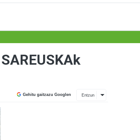
an SAREUSKAk
Gehitu gaitzazu Googlen
Entzun