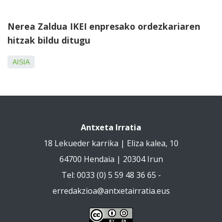
Nerea Zaldua IKEI enpresako ordezkariaren
hitzak bildu ditugu
AISIA
Antxeta Irratia
18 Lekueder karrika | Eliza kalea, 10
64700 Hendaia | 20304 Irun
Tel: 0033 (0) 5 59 48 36 65 -
erredakzioa@antxetairratia.eus