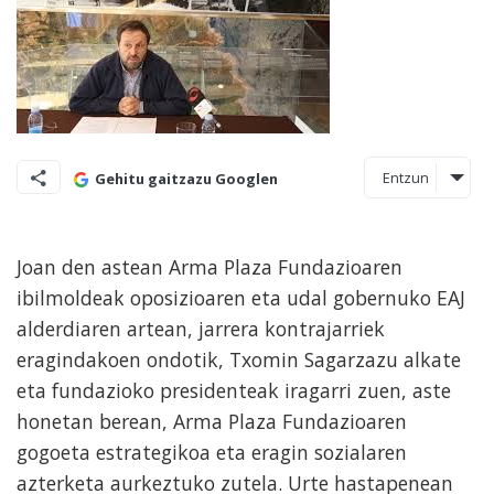
Entzun
Gehitu gaitzazu Googlen
Joan den astean Arma Plaza Fundazioaren
ibilmoldeak oposizioaren eta udal gobernuko EAJ
alderdiaren artean, jarrera kontrajarriek
eragindakoen ondotik, Txomin Sagarzazu alkate
eta fundazioko presidenteak iragarri zuen, aste
honetan berean, Arma Plaza Fundazioaren
gogoeta estrategikoa eta eragin sozialaren
azterketa aurkeztuko zutela. Urte hastapenean