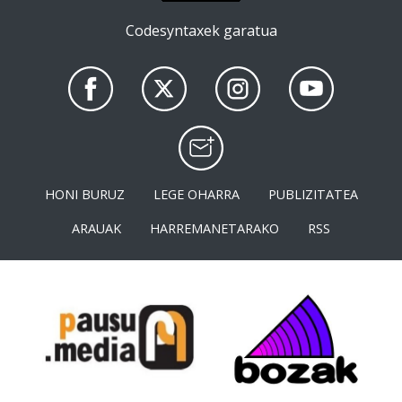
Codesyntaxek garatua
HONI BURUZ
LEGE OHARRA
PUBLIZITATEA
ARAUAK
HARREMANETARAKO
RSS