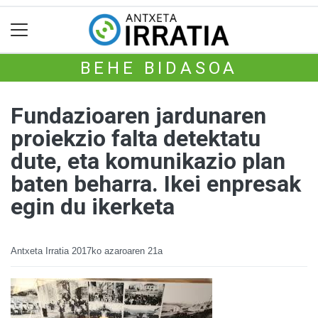
BEHE BIDASOA
Fundazioaren jardunaren
proiekzio falta detektatu
dute, eta komunikazio plan
baten beharra. Ikei enpresak
egin du ikerketa
Antxeta Irratia
2017ko azaroaren 21a