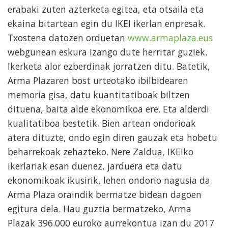
erabaki zuten azterketa egitea, eta otsaila eta
ekaina bitartean egin du IKEI ikerlan enpresak.
Txostena datozen orduetan
www.armaplaza.eus
webgunean eskura izango dute herritar guziek.
Ikerketa alor ezberdinak jorratzen ditu. Batetik,
Arma Plazaren bost urteotako ibilbidearen
memoria gisa, datu kuantitatiboak biltzen
dituena, baita alde ekonomikoa ere. Eta alderdi
kualitatiboa bestetik. Bien artean ondorioak
atera dituzte, ondo egin diren gauzak eta hobetu
beharrekoak zehazteko. Nere Zaldua, IKEIko
ikerlariak esan duenez, jarduera eta datu
ekonomikoak ikusirik, lehen ondorio nagusia da
Arma Plaza oraindik bermatze bidean dagoen
egitura dela. Hau guztia bermatzeko, Arma
Plazak 396.000 euroko aurrekontua izan du 2017