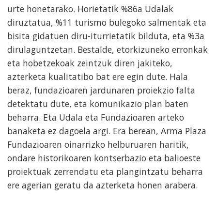
urte honetarako. Horietatik %86a Udalak
diruztatua, %11 turismo bulegoko salmentak eta
bisita gidatuen diru-iturrietatik bilduta, eta %3a
dirulaguntzetan. Bestalde, etorkizuneko erronkak
eta hobetzekoak zeintzuk diren jakiteko,
azterketa kualitatibo bat ere egin dute. Hala
beraz, fundazioaren jardunaren proiekzio falta
detektatu dute, eta komunikazio plan baten
beharra. Eta Udala eta Fundazioaren arteko
banaketa ez dagoela argi. Era berean, Arma Plaza
Fundazioaren oinarrizko helburuaren haritik,
ondare historikoaren kontserbazio eta balioeste
proiektuak zerrendatu eta plangintzatu beharra
ere agerian geratu da azterketa honen arabera.