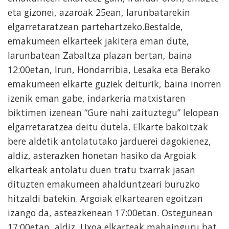
eta gizonei, azaroak 25ean, larunbatarekin
elgarretaratzean partehartzeko.Bestalde,
emakumeen elkarteek jakitera eman dute,
larunbatean Zabaltza plazan bertan, baina
12:00etan, Irun, Hondarribia, Lesaka eta Berako
emakumeen elkarte guziek deiturik, baina inorren
izenik eman gabe, indarkeria matxistaren
biktimen izenean “Gure nahi zaituztegu” lelopean
elgarretaratzea deitu dutela. Elkarte bakoitzak
bere aldetik antolatutako jarduerei dagokienez,
aldiz, asterazken honetan hasiko da Argoiak
elkarteak antolatu duen tratu txarrak jasan
dituzten emakumeen ahalduntzeari buruzko
hitzaldi batekin. Argoiak elkartearen egoitzan
izango da, asteazkenean 17:00etan. Ostegunean
17:00etan, aldiz, Uxoa elkarteak mahainguru bat