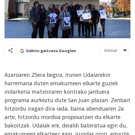
Entzun
Gehitu gaitzazu Googlen
Azaroaren 25era begira, Irunen Udalarekin
harremana duten emakumeen elkarte guziek
indarkeria matxistaren kontrako jarduera
programa aurkeztu dute San Juan plazan. Zenbait
hitzordu iragan dira iada, baina abenduaren 2a
arte, hitzordu mordoa proposatzen du elkarte
bakoitzak. Udalak ere, deialdi bateratua egin du,
emakumeen elkarteez gain, irundar orori, emazte