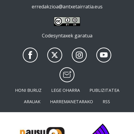
erredakzioa@antxetairratia.eus
Codesyntaxek garatua
HONI BURUZ
LEGE OHARRA
PUBLIZITATEA
ARAUAK
HARREMANETARAKO
RSS