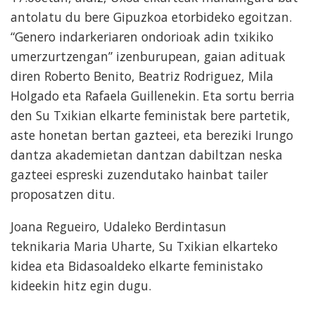
antolatu du bere Gipuzkoa etorbideko egoitzan.
“Genero indarkeriaren ondorioak adin txikiko
umerzurtzengan” izenburupean, gaian adituak
diren Roberto Benito, Beatriz Rodriguez, Mila
Holgado eta Rafaela Guillenekin. Eta sortu berria
den Su Txikian elkarte feministak bere partetik,
aste honetan bertan gazteei, eta bereziki Irungo
dantza akademietan dantzan dabiltzan neska
gazteei espreski zuzendutako hainbat tailer
proposatzen ditu.
Joana Regueiro, Udaleko Berdintasun
teknikaria
Maria Uharte, Su Txikian elkarteko
kidea eta Bidasoaldeko elkarte feministako
kideekin hitz egin dugu.