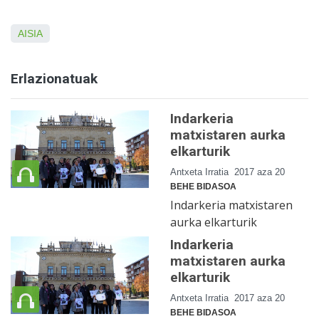
AISIA
Erlazionatuak
Indarkeria
matxistaren aurka
elkarturik
Antxeta Irratia
2017 aza 20
BEHE BIDASOA
Indarkeria matxistaren
aurka elkarturik
Indarkeria
matxistaren aurka
elkarturik
Antxeta Irratia
2017 aza 20
BEHE BIDASOA