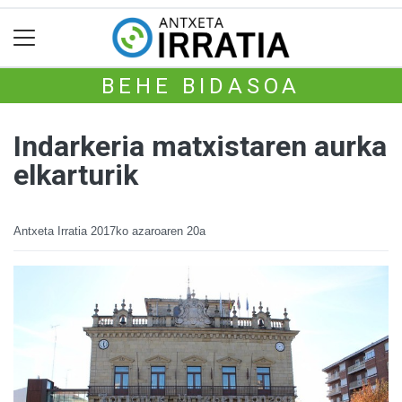
BEHE BIDASOA
Indarkeria matxistaren aurka
elkarturik
Antxeta Irratia
2017ko azaroaren 20a