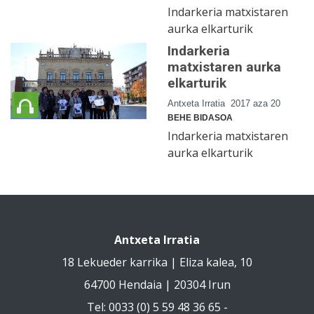
Indarkeria matxistaren
aurka elkarturik
Indarkeria
matxistaren aurka
elkarturik
Antxeta Irratia
2017 aza 20
BEHE BIDASOA
Indarkeria matxistaren
aurka elkarturik
Antxeta Irratia
18 Lekueder karrika | Eliza kalea, 10
64700 Hendaia | 20304 Irun
Tel: 0033 (0) 5 59 48 36 65 -