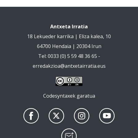
Antxeta Irratia
18 Lekueder karrika | Eliza kalea, 10
64700 Hendaia | 20304 Irun
Tel: 0033 (0) 5 59 48 36 65 -
erredakzioa@antxetairratia.eus
Codesyntaxek garatua