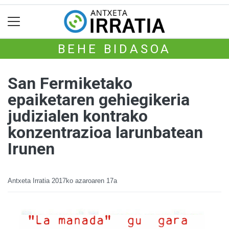
BEHE BIDASOA
San Fermiketako
epaiketaren gehiegikeria
judizialen kontrako
konzentrazioa larunbatean
Irunen
Antxeta Irratia
2017ko azaroaren 17a