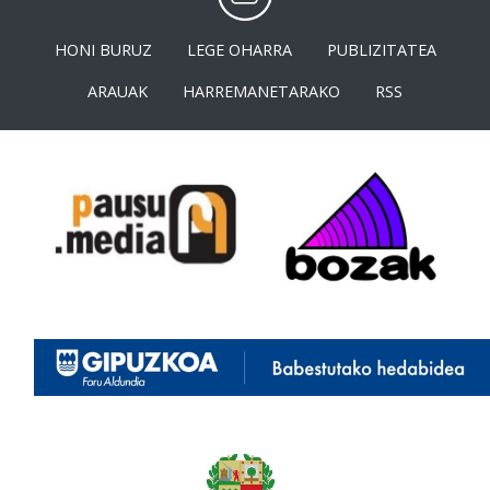
HONI BURUZ
LEGE OHARRA
PUBLIZITATEA
ARAUAK
HARREMANETARAKO
RSS