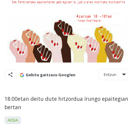
Entzun
Gehitu gaitzazu Googlen
18:00etan deitu dute hitzordua Irungo epaitegian
bertan
AISIA