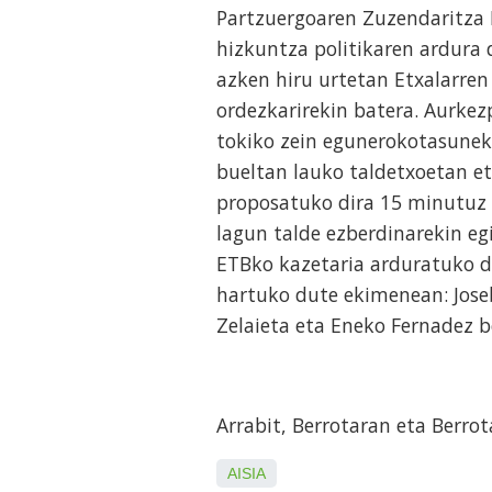
Partzuergoaren Zuzendaritza 
hizkuntza politikaren ardura 
azken hiru urtetan Etxalarre
ordezkarirekin batera. Aurke
tokiko zein egunerokotasune
bueltan lauko taldetxoetan et
proposatuko dira 15 minutuz m
lagun talde ezberdinarekin e
ETBko kazetaria arduratuko d
hartuko dute ekimenean: Joseb
Zelaieta eta Eneko Fernadez b
Arrabit, Berrotaran eta Berro
AISIA