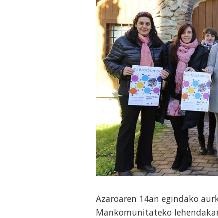
Azaroaren 14an egindako aurk
Mankomunitateko lehendakari