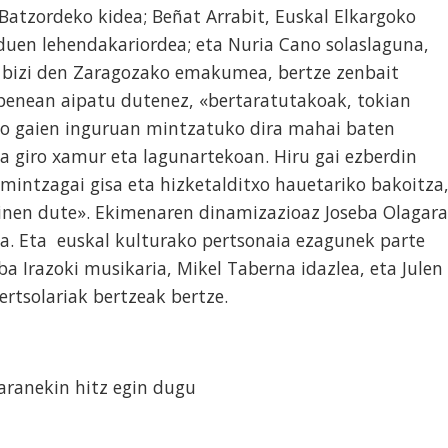
Batzordeko kidea; Beñat Arrabit, Euskal Elkargoko
duen lehendakariordea; eta Nuria Cano solaslaguna,
n bizi den Zaragozako emakumea, bertze zenbait
zpenean aipatu dutenez, «bertaratutakoak, tokian
ko gaien inguruan mintzatuko dira mahai baten
a giro xamur eta lagunartekoan. Hiru gai ezberdin
intzagai gisa eta hizketalditxo hauetariko bakoitza
ginen dute». Ekimenaren dinamizazioaz Joseba Olagara
a. Eta euskal kulturako pertsonaia ezagunek parte
a Irazoki musikaria, Mikel Taberna idazlea, eta Julen
ertsolariak bertzeak bertze.
taranekin hitz egin dugu