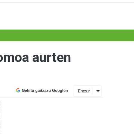
omoa aurten
Gehitu gaitzazu Googlen
Entzun