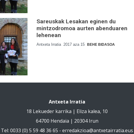
Sareuskak Lesakan eginen du
mintzodromoa aurten abenduaren
lehenean
Antxeta Irratia
2017 aza 15
BEHE BIDASOA
Antxeta Irratia
18 Lekueder karrika | Eliza kalea, 10
64700 Hendaia | 20304 Irun
Tel: 0033 (0) 5 59 48 36 65 -
erredakzioa@antxetairratia.eus