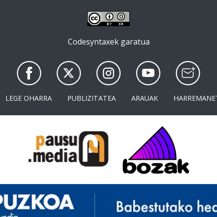
Codesyntaxek garatua
LEGE OHARRA
PUBLIZITATEA
ARAUAK
HARREMANE