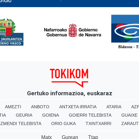
<
Gertuko informazioa, euskaraz
AMEZTI
ANBOTO
ANTXETA IRRATIA
ATARIA
AZP
TIA
GEURIA
GOIENA
GOIERRI TELEBISTA
GUAIXE
IZMENDI TELEBISTA
ORIO GUKA
TXINTXARRI
ZARAUT
Matx
Gurean
Ttap