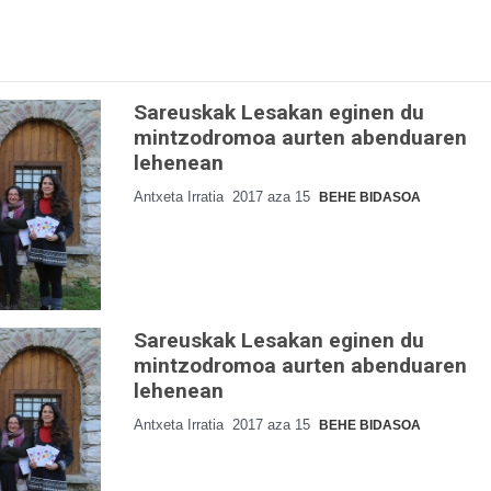
Sareuskak Lesakan eginen du
mintzodromoa aurten abenduaren
lehenean
Antxeta Irratia
2017 aza 15
BEHE BIDASOA
Sareuskak Lesakan eginen du
mintzodromoa aurten abenduaren
lehenean
Antxeta Irratia
2017 aza 15
BEHE BIDASOA