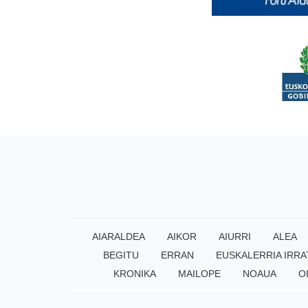
AIARALDEA
AIKOR
AIURRI
ALEA
BEGITU
ERRAN
EUSKALERRIA IRRA
KRONIKA
MAILOPE
NOAUA
O