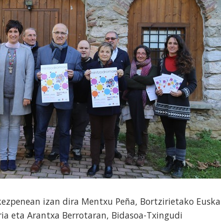
ezpenean izan dira Mentxu Peña, Bortzirietako Euska
a eta Arantxa Berrotaran, Bidasoa-Txingudi