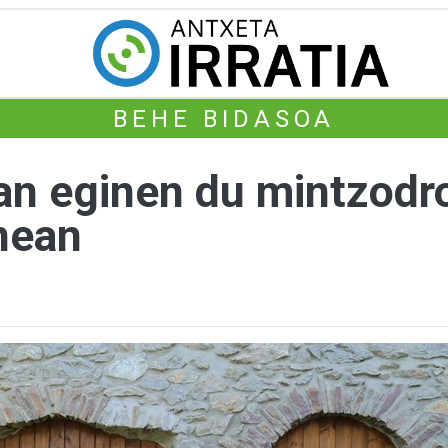
BEHE BIDASOA
an eginen du mintzodr
nean