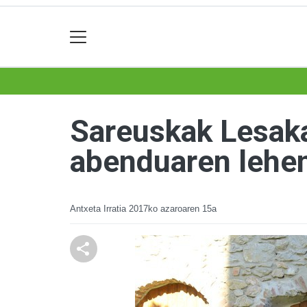
Sareuskak Lesak
abenduaren lehe
Antxeta Irratia
2017ko azaroaren 15a