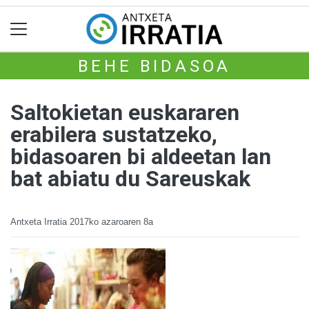
BEHE BIDASOA
Saltokietan euskararen
erabilera sustatzeko,
bidasoaren bi aldeetan lan
bat abiatu du Sareuskak
Antxeta Irratia
2017ko azaroaren 8a