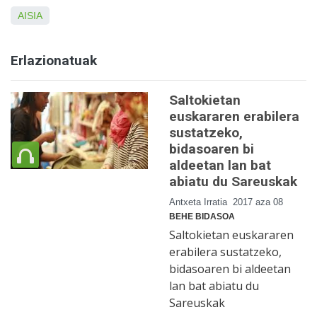
AISIA
Erlazionatuak
Saltokietan
euskararen erabilera
sustatzeko,
bidasoaren bi
aldeetan lan bat
abiatu du Sareuskak
Antxeta Irratia
2017 aza 08
BEHE BIDASOA
Saltokietan euskararen
erabilera sustatzeko,
bidasoaren bi aldeetan
lan bat abiatu du
Sareuskak