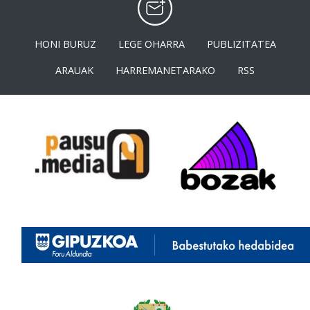
HONI BURUZ
LEGE OHARRA
PUBLIZITATEA
ARAUAK
HARREMANETARAKO
RSS