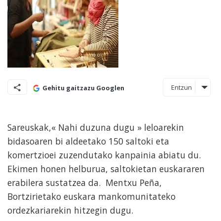
Entzun
Gehitu gaitzazu Googlen
Sareuskak,« Nahi duzuna dugu » leloarekin
bidasoaren bi aldeetako 150 saltoki eta
komertzioei zuzendutako kanpainia abiatu du.
Ekimen honen helburua, saltokietan euskararen
erabilera sustatzea da. Mentxu Peña,
Bortzirietako euskara mankomunitateko
ordezkariarekin hitzegin dugu.