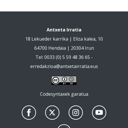
Antxeta Irratia
18 Lekueder karrika | Eliza kalea, 10
64700 Hendaia | 20304 Irun
Tel: 0033 (0) 5 59 48 36 65 -
erredakzioa@antxetairratia.eus
Codesyntaxek garatua