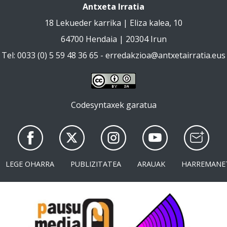
Antxeta Irratia
18 Lekueder karrika | Eliza kalea, 10
64700 Hendaia | 20304 Irun
Tel: 0033 (0) 5 59 48 36 65 -
erredakzioa@antxetairratia.eus
Codesyntaxek garatua
LEGE OHARRA
PUBLIZITATEA
ARAUAK
HARREMANE