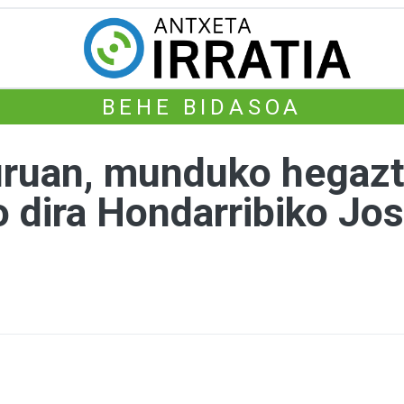
BEHE BIDASOA
ruan, munduko hegaztir
 dira Hondarribiko Jos