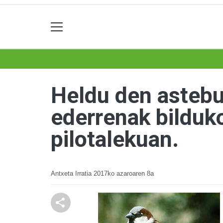
Heldu den astebu
ederrenak bilduko
pilotalekuan.
Antxeta Irratia
2017ko azaroaren 8a