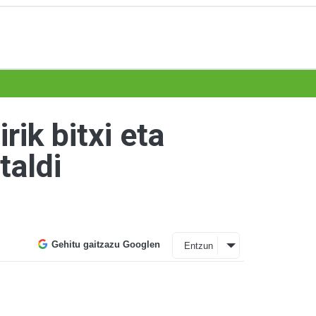
ik bitxi eta
taldi
Gehitu gaitzazu Googlen
Entzun