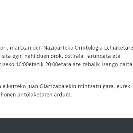
xori, martxan den Nazioarteko Ornitologia Lehiaketar
bisita egin nahi duen orok, ostirala, larunbata eta
izeko 10:00etatik 20:00etara ate zabalik izango baita
 elkarteko Juan Oiartzabalekin mintzatu gara, eurek
a honen antolaketaren ardura.