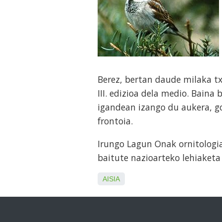
Berez, bertan daude milaka t
III. edizioa dela medio. Baina 
igandean izango du aukera, go
frontoia.
Irungo Lagun Onak ornitologia
baitute nazioarteko lehiaket
AISIA