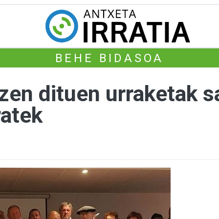
BEHE BIDASOA
zen dituen urraketak s
ratek