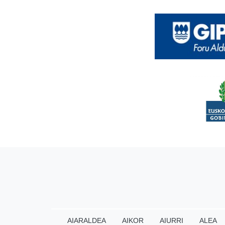
AIARALDEA
AIKOR
AIURRI
ALEA