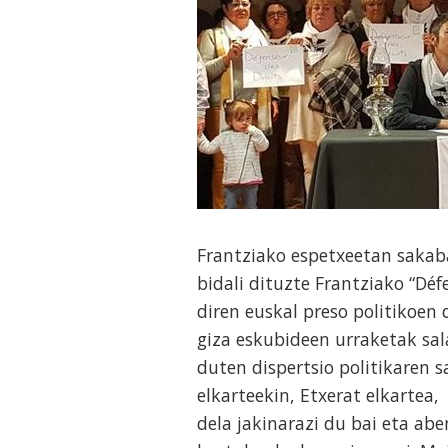
Frantziako espetxeetan sakab
bidali dituzte Frantziako “Déf
diren euskal preso politikoen 
giza eskubideen urraketak sal
duten dispertsio politikaren 
elkarteekin, Etxerat elkartea
dela jakinarazi du bai eta ab