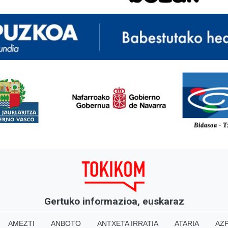
<
Gertuko informazioa, euskaraz
AMEZTI
ANBOTO
ANTXETA IRRATIA
ATARIA
AZP