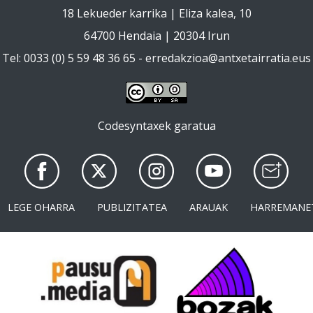
18 Lekueder karrika | Eliza kalea, 10
64700 Hendaia | 20304 Irun
Tel: 0033 (0) 5 59 48 36 65 -
erredakzioa@antxetairratia.eus
Codesyntaxek garatua
LEGE OHARRA
PUBLIZITATEA
ARAUAK
HARREMANE