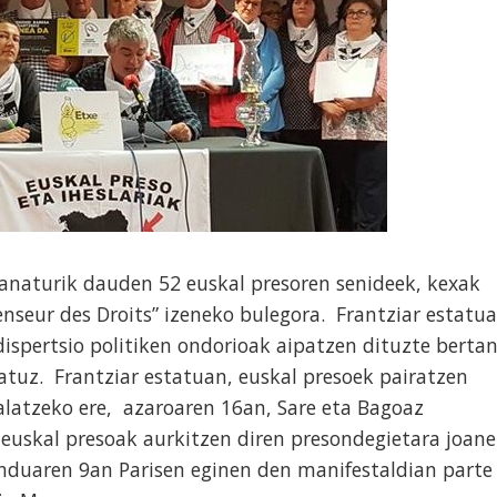
anaturik dauden 52 euskal presoren senideek, kexak
enseur des Droits” izeneko bulegora. Frantziar estatu
dispertsio politiken ondorioak aipatzen dituzte bertan
atuz. Frantziar estatuan, euskal presoek pairatzen
salatzeko ere, azaroaren 16an, Sare eta Bagoaz
, euskal presoak aurkitzen diren presondegietara joan
enduaren 9an Parisen eginen den manifestaldian parte