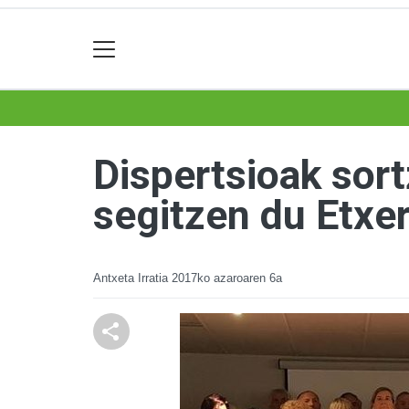
Dispertsioak sort
segitzen du Etxe
Antxeta Irratia
2017ko azaroaren 6a