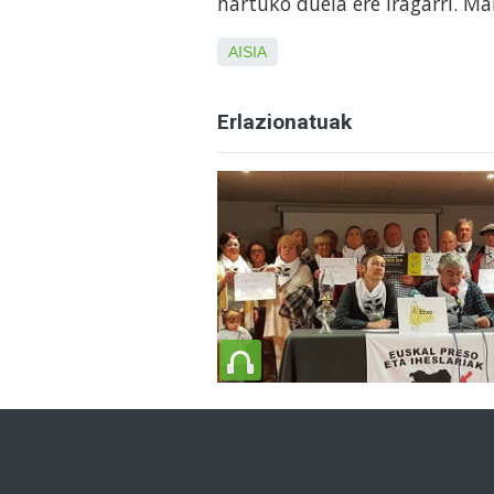
hartuko duela ere iragarri. M
AISIA
Erlazionatuak