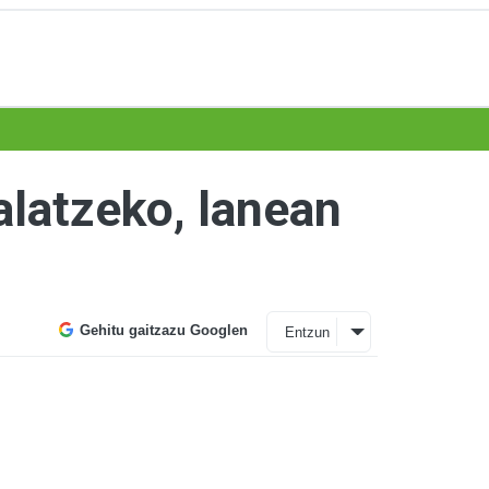
alatzeko, lanean
Gehitu gaitzazu Googlen
Entzun