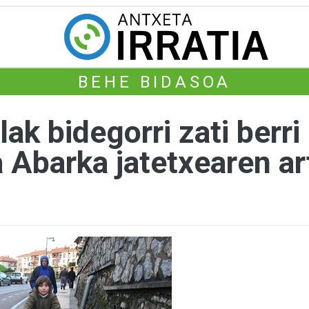
BEHE BIDASOA
k bidegorri zati berri 
a Abarka jatetxearen ar