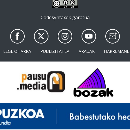
Codesyntaxek garatua
LEGE OHARRA
PUBLIZITATEA
ARAUAK
HARREMANE