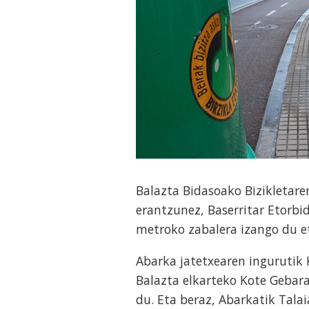
Balazta Bidasoako Bizikletar
erantzunez, Baserritar Etorbi
metroko zabalera izango du e
Abarka jatetxearen ingurutik 
Balazta elkarteko Kote Gebar
du. Eta beraz, Abarkatik Tala