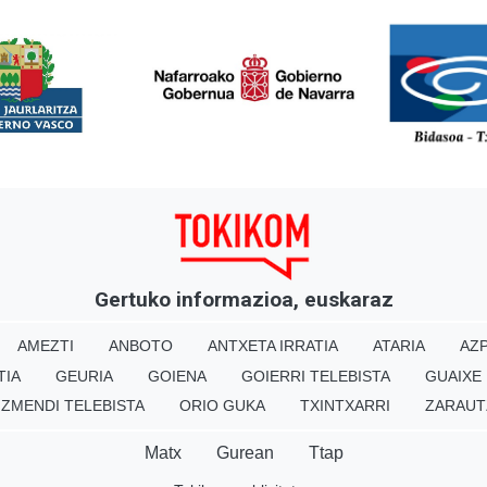
<
Gertuko informazioa, euskaraz
AMEZTI
ANBOTO
ANTXETA IRRATIA
ATARIA
AZP
TIA
GEURIA
GOIENA
GOIERRI TELEBISTA
GUAIXE
IZMENDI TELEBISTA
ORIO GUKA
TXINTXARRI
ZARAUT
Matx
Gurean
Ttap