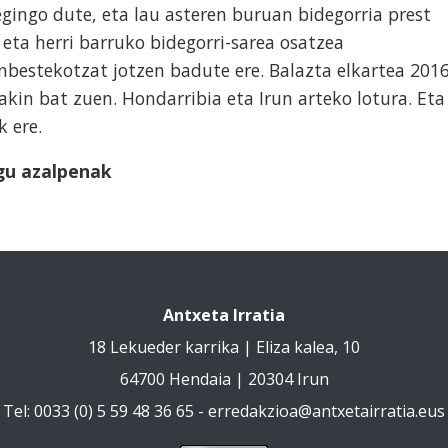
gingo dute, eta lau asteren buruan bidegorria prest
 eta herri barruko bidegorri-sarea osatzea
bestekotzat jotzen badute ere. Balazta elkartea 2016
akin bat zuen. Hondarribia eta Irun arteko lotura. Eta
k ere.
gu azalpenak
Antxeta Irratia
18 Lekueder karrika | Eliza kalea, 10
64700 Hendaia | 20304 Irun
Tel: 0033 (0) 5 59 48 36 65 -
erredakzioa@antxetairratia.eus