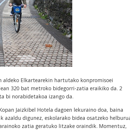
en aldeko Elkartearekin hartutako konpromisoei
dean 320 bat metroko bidegorri-zatia eraikiko da. 2
ta bi norabidetakoa izango da.
Kopan Jaizkibel Hotela dagoen lekuraino doa, baina
ak azaldu digunez, eskolarako bidea osatzeko helburu
iarainoko zatia geratuko litzake oraindik. Momentuz,