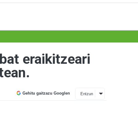
bat eraikitzeari
tean.
Gehitu gaitzazu Googlen
Entzun