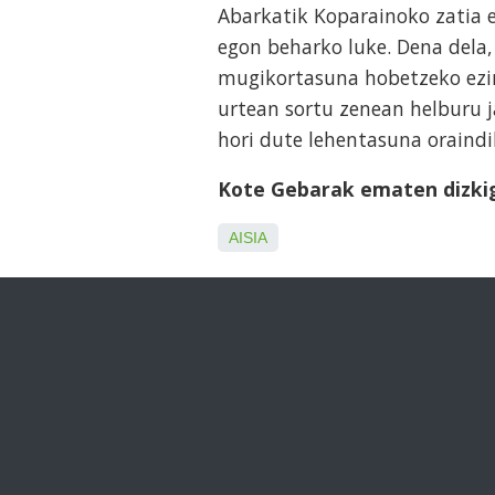
Abarkatik Koparainoko zatia e
egon beharko luke. Dena dela,
mugikortasuna hobetzeko ezin
urtean sortu zenean helburu j
hori dute lehentasuna oraindi
Kote Gebarak ematen dizki
AISIA