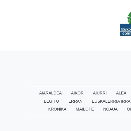
AIARALDEA
AIKOR
AIURRI
ALEA
BEGITU
ERRAN
EUSKALERRIA IRRA
KRONIKA
MAILOPE
NOAUA
O