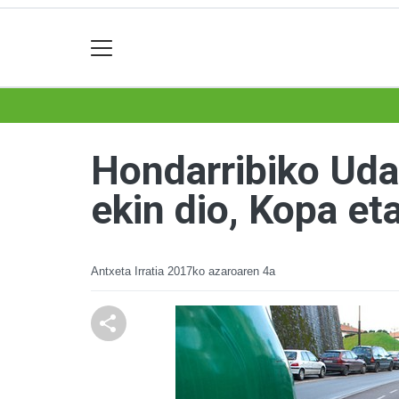
Hondarribiko Udala
ekin dio, Kopa et
Antxeta Irratia
2017ko azaroaren 4a