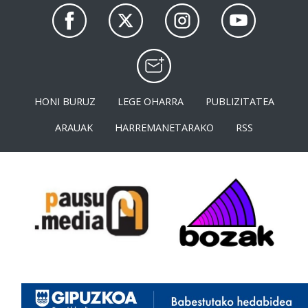
HONI BURUZ
LEGE OHARRA
PUBLIZITATEA
ARAUAK
HARREMANETARAKO
RSS