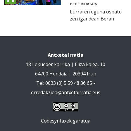
BEHE BIDASOA
Lurraren eguna ospatu
zen igandean Beran
Antxeta Irratia
18 Lekueder karrika | Eliza kalea, 10
64700 Hendaia | 20304 Irun
Tel: 0033 (0) 5 59 48 36 65 -
erredakzioa@antxetairratia.eus
Codesyntaxek garatua