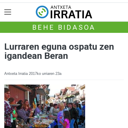
BEHE BIDASOA
Lurraren eguna ospatu zen
igandean Beran
Antxeta Irratia
2017ko urriaren 23a