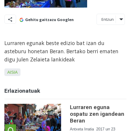
Entzun
Gehitu gaitzazu Googlen
Lurraren egunak beste edizio bat izan du
asteburu honetan Beran. Bertako berri ematen
digu Julen Zelaieta lankideak
AISIA
Erlazionatuak
Lurraren eguna
ospatu zen igandean
Beran
Antxeta Irratia
2017 urr 23