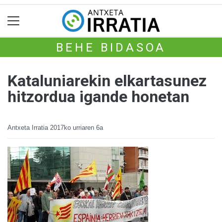
BEHE BIDASOA
Kataluniarekin elkartasunez
hitzordua igande honetan
Antxeta Irratia
2017ko urriaren 6a