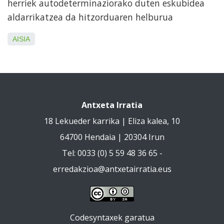
herriek autodeterminaziorako duten eskubidea
aldarrikatzea da hitzorduaren helburua
AISIA
Antxeta Irratia
18 Lekueder karrika | Eliza kalea, 10
64700 Hendaia | 20304 Irun
Tel: 0033 (0) 5 59 48 36 65 -
erredakzioa@antxetairratia.eus
Codesyntaxek garatua