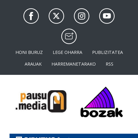
HONI BURUZ
LEGE OHARRA
PUBLIZITATEA
ARAUAK
HARREMANETARAKO
RSS