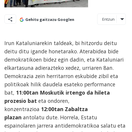
Entzun
Gehitu gaitzazu Googlen
Irun Kataluniarekin taldeak, bi hitzordu deitu
deitu ditu igande honetarako. Aterabidea bide
demokratikoen bidez egin dadin, eta Kataluniari
elkartasuna adierazteko xedez, urriaren 8an.
Demokrazia zein herritarron eskubide zibil eta
politikoak hilik daudela esateko performance
bat,
11:00tan Moskutik irtengo da hileta
prozesio bat
eta ondoren,
konzentrazioa
12:00tan Zabaltza
plazan
antolatu dute. Horrela, Estatu
espainolaren jarrera antidemokratikoa salatu eta