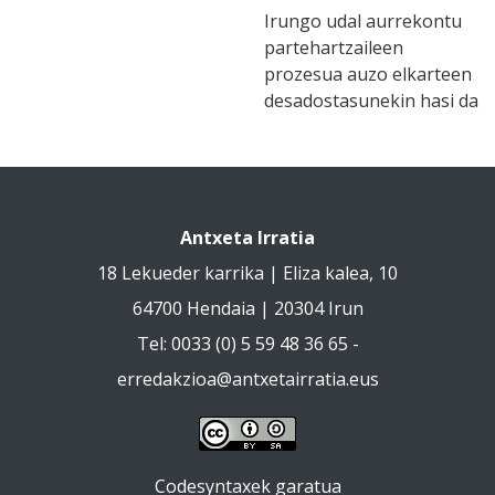
Irungo udal aurrekontu
partehartzaileen
prozesua auzo elkarteen
desadostasunekin hasi da
Antxeta Irratia
18 Lekueder karrika | Eliza kalea, 10
64700 Hendaia | 20304 Irun
Tel: 0033 (0) 5 59 48 36 65 -
erredakzioa@antxetairratia.eus
Codesyntaxek garatua