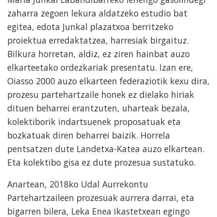
zaharra zegoen lekura aldatzeko estudio bat
egitea, edota Junkal plazatxoa berritzeko
proiektua erredaktatzea, harresiak birgaituz.
Bilkura horretan, aldiz, ez ziren hainbat auzo
elkarteetako ordezkariak presentatu. Izan ere,
Oiasso 2000 auzo elkarteen federaziotik kexu dira,
prozesu partehartzaile honek ez dielako hiriak
dituen beharrei erantzuten, uharteak bezala,
kolektiborik indartsuenek proposatuak eta
bozkatuak diren beharrei baizik. Horrela
pentsatzen dute Landetxa-Katea auzo elkartean.
Eta kolektibo gisa ez dute prozesua sustatuko.
Anartean, 2018ko Udal Aurrekontu
Partehartzaileen prozesuak aurrera darrai, eta
bigarren bilera, Leka Enea ikastetxean egingo