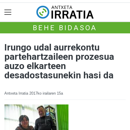
BEHE BIDASOA
Irungo udal aurrekontu
partehartzaileen prozesua
auzo elkarteen
desadostasunekin hasi da
Antxeta Irratia
2017ko irailaren 15a