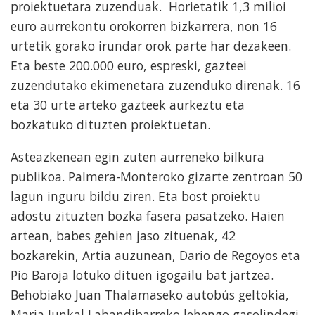
proiektuetara zuzenduak. Horietatik 1,3 milioi
euro aurrekontu orokorren bizkarrera, non 16
urtetik gorako irundar orok parte har dezakeen.
Eta beste 200.000 euro, espreski, gazteei
zuzendutako ekimenetara zuzenduko direnak. 16
eta 30 urte arteko gazteek aurkeztu eta
bozkatuko dituzten proiektuetan.
Asteazkenean egin zuten aurreneko bilkura
publikoa. Palmera-Monteroko gizarte zentroan 50
lagun inguru bildu ziren. Eta bost proiektu
adostu zituzten bozka fasera pasatzeko. Haien
artean, babes gehien jaso zituenak, 42
bozkarekin, Artia auzunean, Dario de Regoyos eta
Pio Baroja lotuko dituen igogailu bat jartzea.
Behobiako Juan Thalamaseko autobús geltokia,
Maria Junkal Labandibarreko lehengo gasolindegi