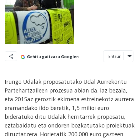
Entzun
Gehitu gaitzazu Googlen
Irungo Udalak proposatutako Udal Aurrekontu
Partehartzaileen prozesua abian da. Iaz bezala,
eta 2015az geroztik ekimena estreinekotz aurrera
eramandako ildo beretik, 1,5 milioi euro
bideratuko ditu Udalak herritarrek proposatu,
eztabaidatu eta ondoren bozkatutako proiektuak
diruztatzera. Horietatik 200.000 euro gazteen