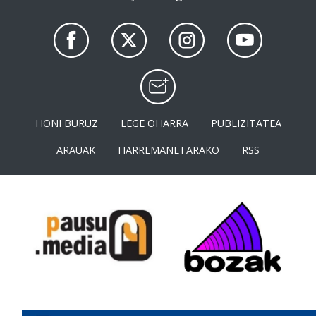
HONI BURUZ
LEGE OHARRA
PUBLIZITATEA
ARAUAK
HARREMANETARAKO
RSS