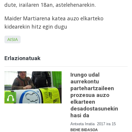
dute, irailaren 18an, astelehenarekin.
Maider Martiarena katea auzo elkarteko
kidearekin hitz egin dugu
AISIA
Erlazionatuak
Irungo udal
aurrekontu
partehartzaileen
prozesua auzo
elkarteen
desadostasunekin
hasi da
Antxeta Irratia
2017 ira 15
BEHE BIDASOA