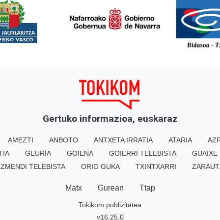
<
Gertuko informazioa, euskaraz
AMEZTI
ANBOTO
ANTXETA IRRATIA
ATARIA
AZP
TIA
GEURIA
GOIENA
GOIERRI TELEBISTA
GUAIXE
IZMENDI TELEBISTA
ORIO GUKA
TXINTXARRI
ZARAUT
Matx
Gurean
Ttap
Tokikom publizitatea
v16.25.0