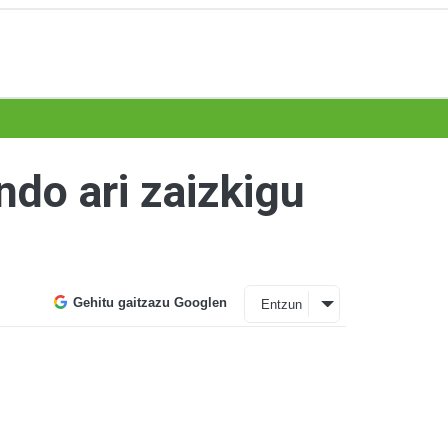
ndo ari zaizkigu
Gehitu gaitzazu Googlen
Entzun