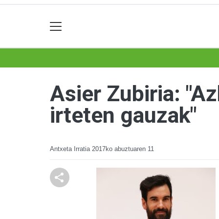
Asier Zubiria: "A
irteten gauzak"
Antxeta Irratia
2017ko abuztuaren 11