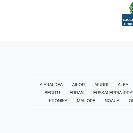
AIARALDEA
AIKOR
AIURRI
ALEA
BEGITU
ERRAN
EUSKALERRIA IRRA
KRONIKA
MAILOPE
NOAUA
O