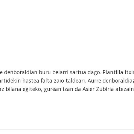
 denboraldian buru belarri sartua dago. Plantilla itxi
rtidekin hastea falta zaio taldeari. Aurre denboraldia
z bilana egiteko, gurean izan da Asier Zubiria atezain