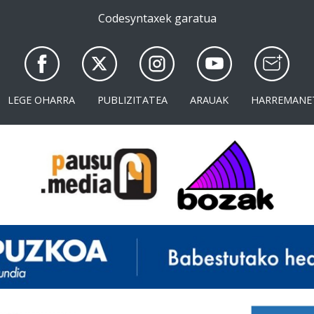
Codesyntaxek garatua
LEGE OHARRA
PUBLIZITATEA
ARAUAK
HARREMANE