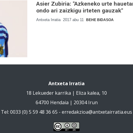
Asier Zubiria: "Azkeneko urte haueta
ondo ari zaizkigu irteten gauzak"
Antxeta Irratia
2017 abu 11
BEHE BIDASOA
Antxeta Irratia
18 Lekueder karrika | Eliza kalea, 10
64700 Hendaia | 20304 Irun
Tel: 0033 (0) 5 59 48 36 65 -
erredakzioa@antxetairratia.eus