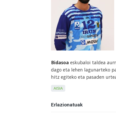
Bidasoa
eskubaloi taldea aurre
dago eta lehen lagunarteko pa
hitz egiteko eta pasaden urtea
AISIA
Erlazionatuak