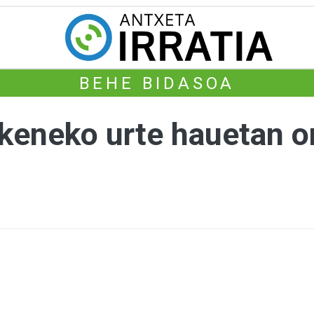
BEHE BIDASOA
zkeneko urte hauetan o