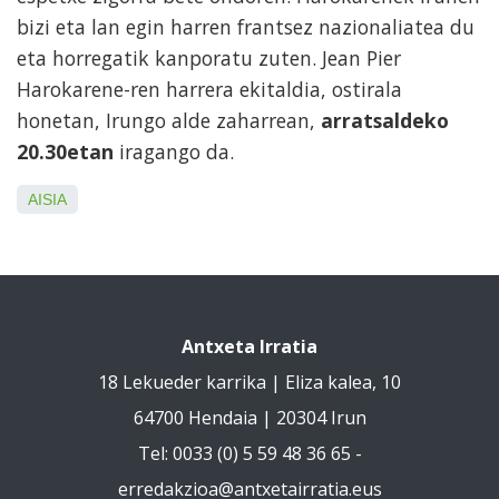
bizi eta lan egin harren frantsez nazionaliatea du
eta horregatik kanporatu zuten. Jean Pier
Harokarene-ren harrera ekitaldia, ostirala
honetan, Irungo alde zaharrean,
arratsaldeko
20.30etan
iragango da.
AISIA
Antxeta Irratia
18 Lekueder karrika | Eliza kalea, 10
64700 Hendaia | 20304 Irun
Tel: 0033 (0) 5 59 48 36 65 -
erredakzioa@antxetairratia.eus