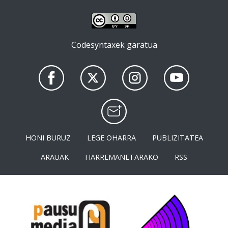
Codesyntaxek garatua
HONI BURUZ
LEGE OHARRA
PUBLIZITATEA
ARAUAK
HARREMANETARAKO
RSS