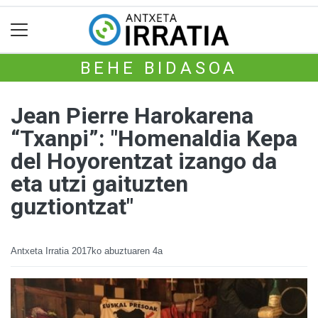
BEHE BIDASOA
Jean Pierre Harokarena
“Txanpi”: "Homenaldia Kepa
del Hoyorentzat izango da
eta utzi gaituzten
guztiontzat"
Antxeta Irratia
2017ko abuztuaren 4a