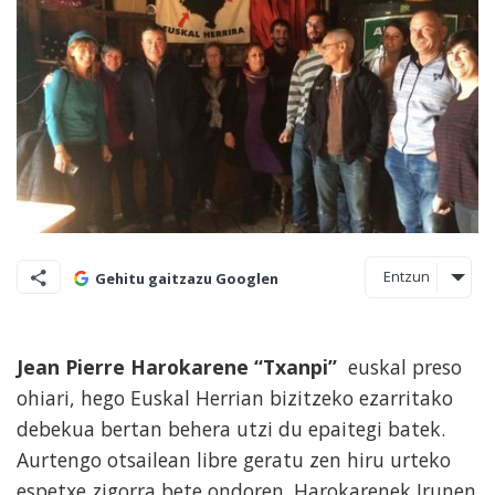
Entzun
Gehitu gaitzazu Googlen
Jean Pierre Harokarene “Txanpi”
euskal preso
ohiari, hego Euskal Herrian bizitzeko ezarritako
debekua bertan behera utzi du epaitegi batek.
Aurtengo otsailean libre geratu zen hiru urteko
espetxe zigorra bete ondoren. Harokarenek Irunen