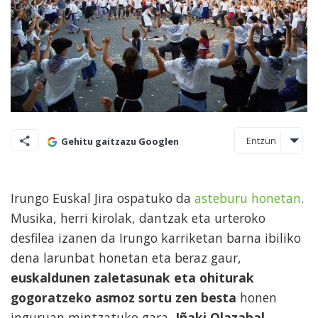
Entzun
Gehitu gaitzazu Googlen
Irungo Euskal Jira ospatuko da
asteburu honetan
.
Musika, herri kirolak, dantzak eta urteroko
desfilea izanen da Irungo karriketan barna ibiliko
dena larunbat honetan eta beraz gaur,
euskaldunen zaletasunak eta ohiturak
gogoratzeko asmoz sortu zen besta
honen
inguruan mintzatuko gara,
Iñaki Olazabal
,