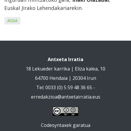
Euskal Jirako Lehendakariarekin.
AISIA
Antxeta Irratia
18 Lekueder karrika | Eliza kalea, 10
64700 Hendaia | 20304 Irun
Tel: 0033 (0) 5 59 48 36 65 -
erredakzioa@antxetairratia.eus
Codesyntaxek garatua