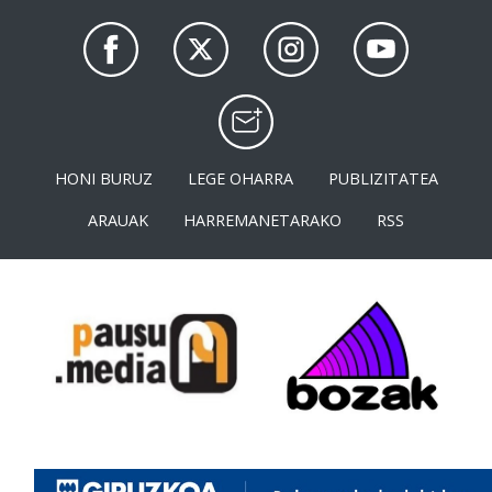
HONI BURUZ
LEGE OHARRA
PUBLIZITATEA
ARAUAK
HARREMANETARAKO
RSS