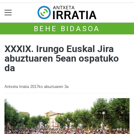
BEHE BIDASOA
XXXIX. Irungo Euskal Jira
abuztuaren 5ean ospatuko
da
Antxeta Irratia
2017ko abuztuaren 3a