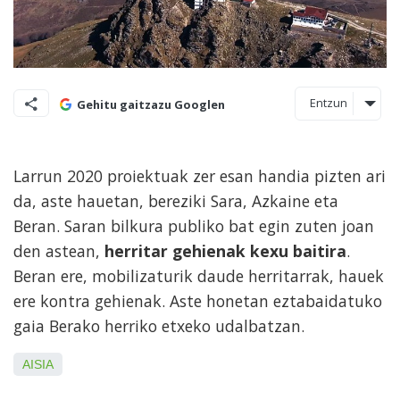
Entzun
Gehitu gaitzazu Googlen
Larrun 2020 proiektuak zer esan handia pizten ari
da, aste hauetan, bereziki Sara, Azkaine eta
Beran. Saran bilkura publiko bat egin zuten joan
den astean,
herritar gehienak kexu baitira
.
Beran ere, mobilizaturik daude herritarrak, hauek
ere kontra gehienak. Aste honetan eztabaidatuko
gaia Berako herriko etxeko udalbatzan.
AISIA