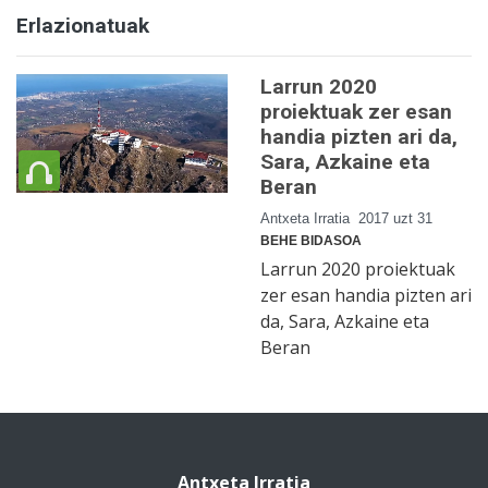
Erlazionatuak
Larrun 2020
proiektuak zer esan
handia pizten ari da,
Sara, Azkaine eta
Beran
Antxeta Irratia
2017 uzt 31
BEHE BIDASOA
Larrun 2020 proiektuak
zer esan handia pizten ari
da, Sara, Azkaine eta
Beran
Antxeta Irratia