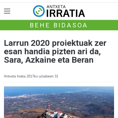
BEHE BIDASOA
Larrun 2020 proiektuak zer
esan handia pizten ari da,
Sara, Azkaine eta Beran
Antxeta Irratia
2017ko uztailaren 31