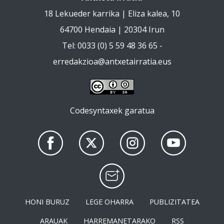
18 Lekueder karrika | Eliza kalea, 10
64700 Hendaia | 20304 Irun
Tel: 0033 (0) 5 59 48 36 65 -
erredakzioa@antxetairratia.eus
Codesyntaxek garatua
HONI BURUZ
LEGE OHARRA
PUBLIZITATEA
ARAUAK
HARREMANETARAKO
RSS