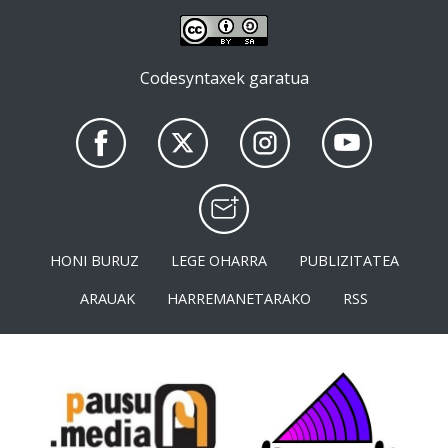
Codesyntaxek garatua
HONI BURUZ
LEGE OHARRA
PUBLIZITATEA
ARAUAK
HARREMANETARAKO
RSS