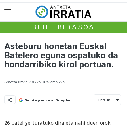
BEHE BIDASOA
Asteburu honetan Euskal
Batelero eguna ospatuko da
hondarribiko kirol portuan.
Antxeta Irratia
2017ko uztailaren 27a
Entzun
Gehitu gaitzazu Googlen
26 batel gerturatuko dira eta nahi duen orok