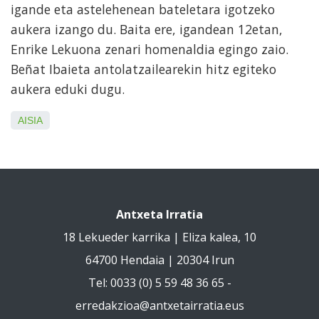
igande eta astelehenean bateletara igotzeko
aukera izango du. Baita ere, igandean 12etan,
Enrike Lekuona zenari homenaldia egingo zaio.
Beñat Ibaieta antolatzailearekin hitz egiteko
aukera eduki dugu.
AISIA
Antxeta Irratia
18 Lekueder karrika | Eliza kalea, 10
64700 Hendaia | 20304 Irun
Tel: 0033 (0) 5 59 48 36 65 -
erredakzioa@antxetairratia.eus