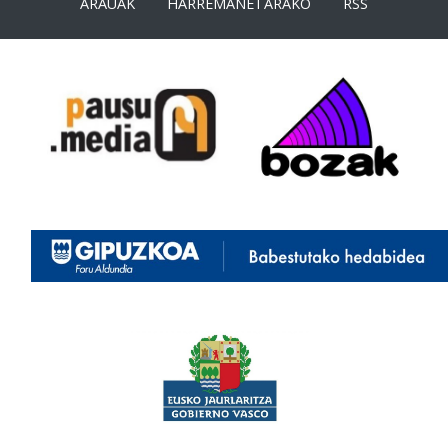
ARAUAK
HARREMANETARAKO
RSS
<