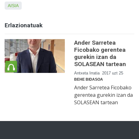
AISIA
Erlazionatuak
Ander Sarretea
Ficobako gerentea
gurekin izan da
SOLASEAN tartean
Antxeta Irratia
2017 uzt 25
BEHE BIDASOA
Ander Sarretea Ficobako
gerentea gurekin izan da
SOLASEAN tartean