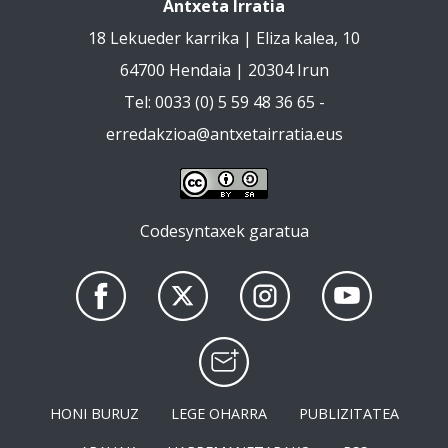
Antxeta Irratia
18 Lekueder karrika | Eliza kalea, 10
64700 Hendaia | 20304 Irun
Tel: 0033 (0) 5 59 48 36 65 -
erredakzioa@antxetairratia.eus
Codesyntaxek garatua
HONI BURUZ
LEGE OHARRA
PUBLIZITATEA