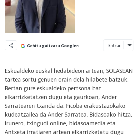
Entzun
Gehitu gaitzazu Googlen
Eskualdeko euskal hedabideon artean, SOLASEAN
tartea sortu genuen orain dela hilabete batzuk.
Bertan gure eskualdeko pertsona bat
elkarrizketatzen dugu eta gaurkoan, Ander
Sarratearen txanda da. Ficoba erakustazokako
kudeatzailea da Ander Sarratea. Bidasoako hitza,
irunero, txingudi online, bidasoamedia eta
Antxeta irratiaren artean elkarrizketatu dugu