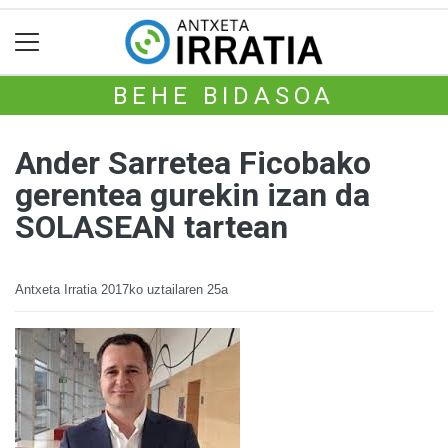
BEHE BIDASOA
Ander Sarretea Ficobako
gerentea gurekin izan da
SOLASEAN tartean
Antxeta Irratia
2017ko uztailaren 25a